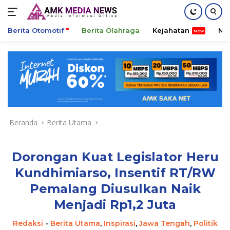
Berita Otomotif
Berita Olahraga
Kejahatan
Ni
Langsung
ke
konten
Beranda
Berita Utama
Dorongan Kuat Legislator Heru
Kundhimiarso, Insentif RT/RW
Pemalang Diusulkan Naik
Menjadi Rp1,2 Juta
Redaksi
-
Berita Utama
,
Inspirasi
,
Jawa Tengah
,
Politik