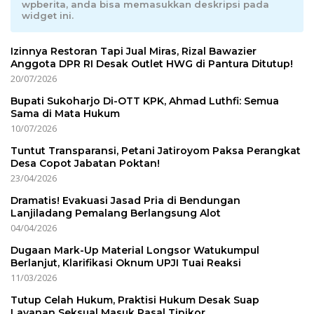
wpberita, anda bisa memasukkan deskripsi pada
widget ini.
Izinnya Restoran Tapi Jual Miras, Rizal Bawazier
Anggota DPR RI Desak Outlet HWG di Pantura Ditutup!
20/07/2026
Bupati Sukoharjo Di-OTT KPK, Ahmad Luthfi: Semua
Sama di Mata Hukum
10/07/2026
Tuntut Transparansi, Petani Jatiroyom Paksa Perangkat
Desa Copot Jabatan Poktan!
23/04/2026
Dramatis! Evakuasi Jasad Pria di Bendungan
Lanjiladang Pemalang Berlangsung Alot
04/04/2026
Dugaan Mark-Up Material Longsor Watukumpul
Berlanjut, Klarifikasi Oknum UPJI Tuai Reaksi
11/03/2026
Tutup Celah Hukum, Praktisi Hukum Desak Suap
Layanan Seksual Masuk Pasal Tipikor