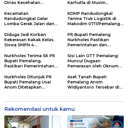
Dinas Kesehatan
Karhutla di Musim
Pemalang
Kemarau
Kecamatan
KDMP Randudongkal
Randudongkal Gelar
Terima Truk Logistik di
Lomba Gerak Jalan dan
Makodim 0711/Pemalang
Gobak Sodor Meriahkan
untuk Perkuat Distribusi
HUT RI ke-81
Desa
Diduga Jadi Korban
Plt Bupati Pemalang
Kekerasan Kakak Kelas,
Nurkholes Pastikan
Siswa SMPN 4
Pemerintahan dan
Randudongkal Meninggal
Pelayanan Publik Tetap
Dunia
Berjalan
Nurkholes Terima SK Plt
Sisi Lain OTT Pemalang:
Bupati Pemalang,
Muncul Dugaan
Pastikan Pemerintahan
Pemerasan oleh Oknum
Tetap Berjalan
Pegawai KPK
Nurkholes Ditunjuk Plt
Aset Tanah Bupati
Bupati Pemalang Usai
Pemalang Anom
Anom Ditetapkan
Widiyantoro Tersebar di
Tersangka KPK
Jawa dan Bali, Jadi
Sorotan Usai OTT KPK
Rekomendasi untuk kamu