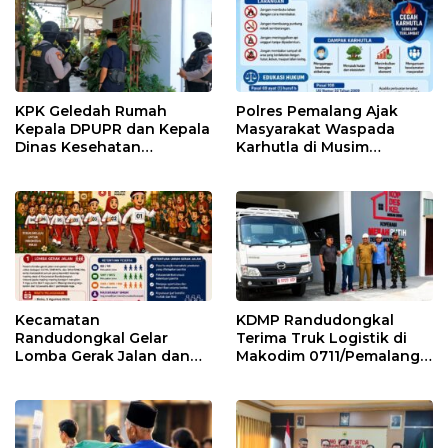
KPK Geledah Rumah
Polres Pemalang Ajak
Kepala DPUPR dan Kepala
Masyarakat Waspada
Dinas Kesehatan
Karhutla di Musim
Pemalang
Kemarau
Kecamatan
KDMP Randudongkal
Randudongkal Gelar
Terima Truk Logistik di
Lomba Gerak Jalan dan
Makodim 0711/Pemalang
Gobak Sodor Meriahkan
untuk Perkuat Distribusi
HUT RI ke-81
Desa