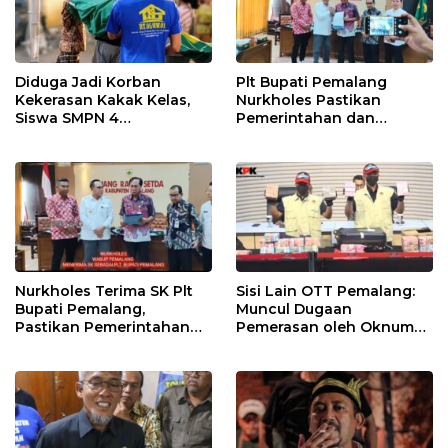
Diduga Jadi Korban
Plt Bupati Pemalang
Kekerasan Kakak Kelas,
Nurkholes Pastikan
Siswa SMPN 4
Pemerintahan dan
Randudongkal Meninggal
Pelayanan Publik Tetap
Dunia
Berjalan
Nurkholes Terima SK Plt
Sisi Lain OTT Pemalang:
Bupati Pemalang,
Muncul Dugaan
Pastikan Pemerintahan
Pemerasan oleh Oknum
Tetap Berjalan
Pegawai KPK