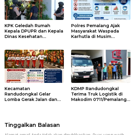
KPK Geledah Rumah
Polres Pemalang Ajak
Kepala DPUPR dan Kepala
Masyarakat Waspada
Dinas Kesehatan
Karhutla di Musim
Pemalang
Kemarau
Kecamatan
KDMP Randudongkal
Randudongkal Gelar
Terima Truk Logistik di
Lomba Gerak Jalan dan
Makodim 0711/Pemalang
Gobak Sodor Meriahkan
untuk Perkuat Distribusi
HUT RI ke-81
Desa
Tinggalkan Balasan
Alamat email Anda tidak akan dipublikasikan.
Ruas yang wajib