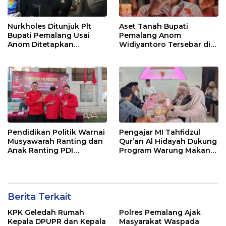
Nurkholes Ditunjuk Plt
Aset Tanah Bupati
Bupati Pemalang Usai
Pemalang Anom
Anom Ditetapkan
Widiyantoro Tersebar di
Tersangka KPK
Jawa dan Bali, Jadi
Sorotan Usai OTT KPK
Pendidikan Politik Warnai
Pengajar MI Tahfidzul
Musyawarah Ranting dan
Qur’an Al Hidayah Dukung
Anak Ranting PDI
Program Warung Makan
Perjuangan Serentak se-
Gratis AMK
Kecamatan Belik
Berita Terkait
KPK Geledah Rumah
Polres Pemalang Ajak
Kepala DPUPR dan Kepala
Masyarakat Waspada