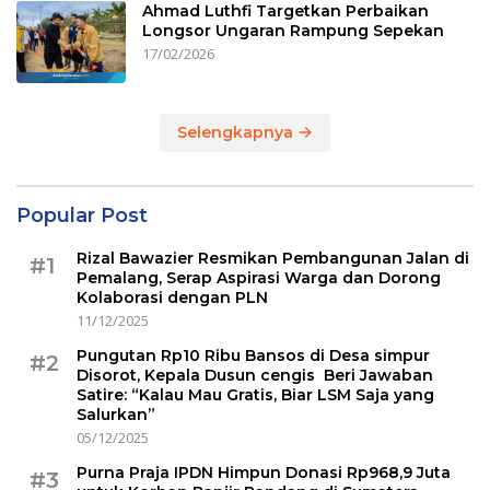
Ahmad Luthfi Targetkan Perbaikan
Longsor Ungaran Rampung Sepekan
17/02/2026
Selengkapnya
Popular Post
Rizal Bawazier Resmikan Pembangunan Jalan di
#1
Pemalang, Serap Aspirasi Warga dan Dorong
Kolaborasi dengan PLN
11/12/2025
Pungutan Rp10 Ribu Bansos di Desa simpur
#2
Disorot, Kepala Dusun cengis Beri Jawaban
Satire: “Kalau Mau Gratis, Biar LSM Saja yang
Salurkan”
05/12/2025
Purna Praja IPDN Himpun Donasi Rp968,9 Juta
#3