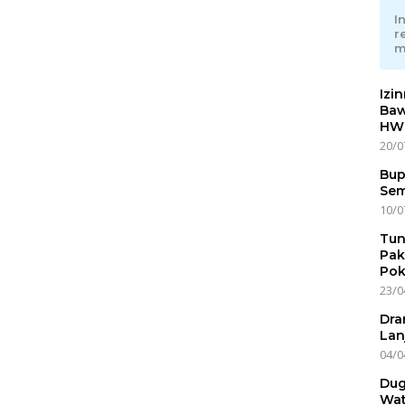
I
r
m
Izi
Baw
HWG
20/0
Bup
Sem
10/0
Tun
Pak
Pok
23/0
Dra
Lan
04/0
Dug
Wat