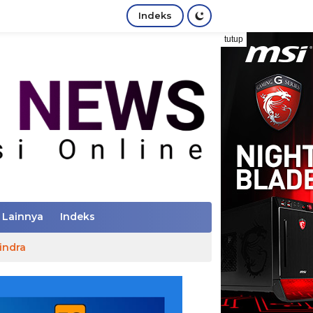
Indeks
tutup
Lainnya
Indeks
indra