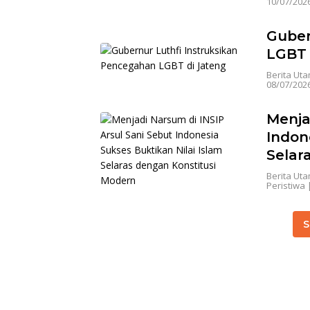
10/07/202
Guber
LGBT 
Berita Ut
08/07/202
Menja
Indon
Selar
Berita Ut
Peristiwa
S