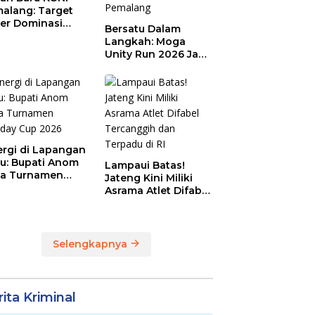
alang: Target
er Dominasi
Bersatu Dalam
eng!
Langkah: Moga
Unity Run 2026 Jadi
Magnet Baru
Olahraga Pemalang
ergi di Lapangan
au: Bupati Anom
Lampaui Batas!
a Turnamen
Jateng Kini Miliki
day Cup 2026
Asrama Atlet Difabel
Tercanggih dan
Terpadu di RI
Selengkapnya
ita Kriminal