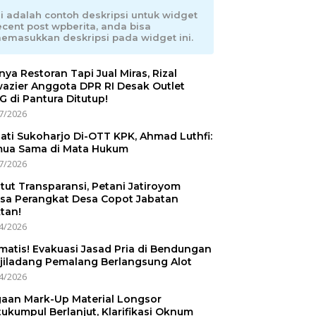
ni adalah contoh deskripsi untuk widget
ecent post wpberita, anda bisa
emasukkan deskripsi pada widget ini.
nnya Restoran Tapi Jual Miras, Rizal
azier Anggota DPR RI Desak Outlet
 di Pantura Ditutup!
7/2026
ati Sukoharjo Di-OTT KPK, Ahmad Luthfi:
ua Sama di Mata Hukum
7/2026
tut Transparansi, Petani Jatiroyom
sa Perangkat Desa Copot Jabatan
tan!
4/2026
matis! Evakuasi Jasad Pria di Bendungan
jiladang Pemalang Berlangsung Alot
4/2026
aan Mark-Up Material Longsor
ukumpul Berlanjut, Klarifikasi Oknum