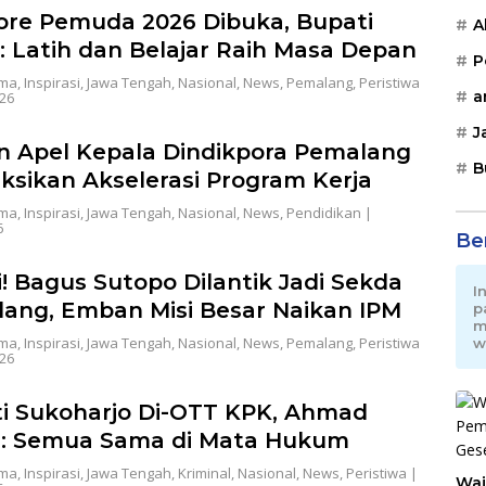
re Pemuda 2026 Dibuka, Bupati
A
 Latih dan Belajar Raih Masa Depan
P
ama
,
Inspirasi
,
Jawa Tengah
,
Nasional
,
News
,
Pemalang
,
Peristiwa
a
26
J
n Apel Kepala Dindikpora Pemalang
B
uksikan Akselerasi Program Kerja
ama
,
Inspirasi
,
Jawa Tengah
,
Nasional
,
News
,
Pendidikan
|
6
Be
! Bagus Sutopo Dilantik Jadi Sekda
I
ang, Emban Misi Besar Naikan IPM
p
m
ama
,
Inspirasi
,
Jawa Tengah
,
Nasional
,
News
,
Pemalang
,
Peristiwa
w
26
i Sukoharjo Di-OTT KPK, Ahmad
i: Semua Sama di Mata Hukum
ama
,
Inspirasi
,
Jawa Tengah
,
Kriminal
,
Nasional
,
News
,
Peristiwa
|
Waj