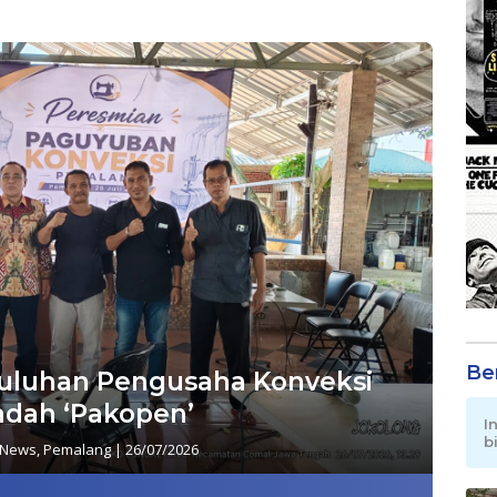
Be
Puluhan Pengusaha Konveksi
dah ‘Pakopen’
I
b
News
,
Pemalang
|
26/07/2026