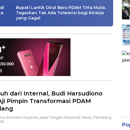
di
Bupati Lantik Dirut Baru PDAM Tirta Mulia,
ta
Tegaskan Tak Ada Toleransi bagi Kinerja
yang Gagal
h dari Internal, Budi Harsudiono
Aji Pimpin Transformasi PDAM
lang
ama
,
Ekonomi
,
Inspirasi
,
Jawa Tengah
,
Nasional
,
News
,
Pemalang
26
Po