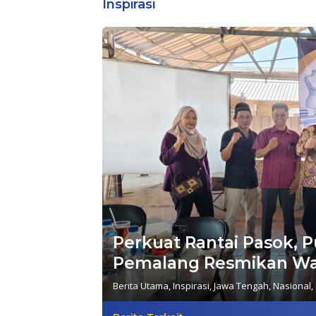
Inspirasi
Perkuat Rantai Pasok, 
Pemalang Resmikan Wa
Berita Utama
,
Inspirasi
,
Jawa Tengah
,
Nasional
,