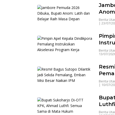
Jambo
Anom:
Berita Ut
|
23/07/20
Pimpi
Instr
Berita Ut
13/07/202
Resmi
Pemal
Berita Ut
|
10/07/20
Bupat
Luthf
Berita Ut