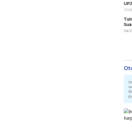
UPJ
11/0
Tut
Sua
04/0
Ot
I
w
b
p