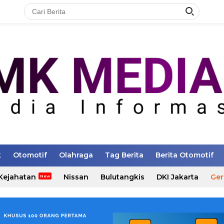
k
Otomotif
Olahraga
Tag Berita
Berita Otomotif
Kejahatan
Nissan
Bulutangkis
DKI Jakarta
Ger