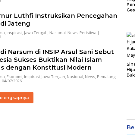
6
Pem
Ges
nur Luthfi Instruksikan Pencegahan
Jat
di Jateng
ama
,
Inspirasi
,
Jawa Tengah
,
Nasional
,
News
,
Peristiwa
|
6
di Narsum di INSIP Arsul Sani Sebut
esia Sukses Buktikan Nilai Islam
Sin
as dengan Konstitusi Modern
Hij
Buk
ama
,
Ekonomi
,
Inspirasi
,
Jawa Tengah
,
Nasional
,
News
,
Pemalang
,
May
|
04/07/2026
elengkapnya
Ber