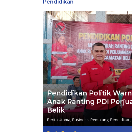
Pendidikan
Pendidikan Politik War
Anak Ranting PDI Perj
Belik
Berita Utama
,
Business
,
Pemalang
,
Pendidikan