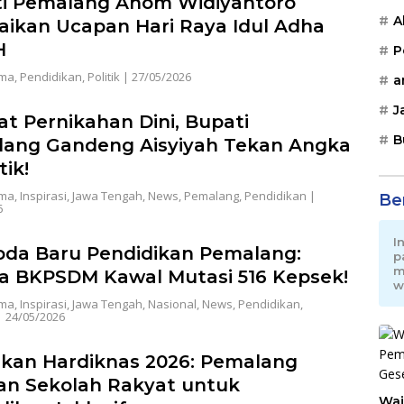
i Pemalang Anom Widiyantoro
A
ikan Ucapan Hari Raya Idul Adha
H
P
ama
,
Pendidikan
,
Politik
|
27/05/2026
a
J
at Pernikahan Dini, Bupati
B
ang Gandeng Aisyiyah Tekan Angka
tik!
ama
,
Inspirasi
,
Jawa Tengah
,
News
,
Pemalang
,
Pendidikan
|
Be
6
I
da Baru Pendidikan Pemalang:
p
m
a BKPSDM Kawal Mutasi 516 Kepsek!
w
ama
,
Inspirasi
,
Jawa Tengah
,
Nasional
,
News
,
Pendidikan
,
|
24/05/2026
kan Hardiknas 2026: Pemalang
an Sekolah Rakyat untuk
Waj