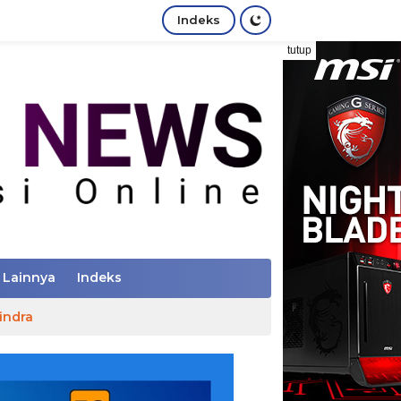
Indeks
tutup
Lainnya
Indeks
indra