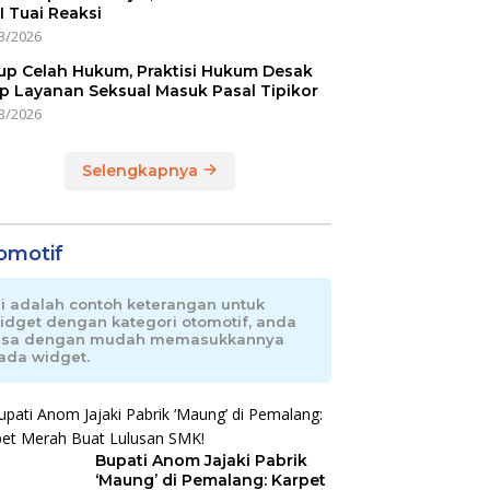
I Tuai Reaksi
3/2026
up Celah Hukum, Praktisi Hukum Desak
p Layanan Seksual Masuk Pasal Tipikor
3/2026
Selengkapnya
omotif
ni adalah contoh keterangan untuk
idget dengan kategori otomotif, anda
isa dengan mudah memasukkannya
ada widget.
Bupati Anom Jajaki Pabrik
‘Maung’ di Pemalang: Karpet