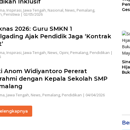
dikan Inklusif
Pem
Ges
ama
,
Inspirasi
,
Jawa Tengah
,
Nasional
,
News
,
Pemalang
,
n
,
Peristiwa
|
02/05/2026
Jat
knas 2026: Guru SMKN 1
gading Ajak Pendidik Jaga ‘Kontrak
t’
ama
,
Inspirasi
,
Jawa Tengah
,
News
,
Opini
,
Pemalang
,
Pendidikan
|
6
Sin
Hij
i Anom Widiyantoro Pererat
Buk
May
urahmi dengan Kepala Sekolah SMP
emalang
ama
,
Jawa Tengah
,
News
,
Pemalang
,
Pendidikan
|
04/04/2026
elengkapnya
Ber