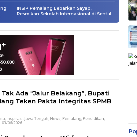
ang
INSIP Pemalang Lebarkan Sayap,
Resmikan Sekolah Internasional di Sentul
 Tak Ada “Jalur Belakang”, Bupati
ang Teken Pakta Integritas SPMB
ama
,
Inspirasi
,
Jawa Tengah
,
News
,
Pemalang
,
Pendidikan
,
|
03/06/2026
Po