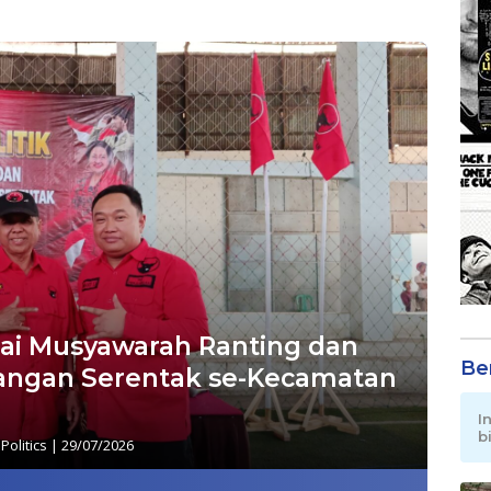
nai Musyawarah Ranting dan
Be
uangan Serentak se-Kecamatan
I
b
,
Politics
|
29/07/2026