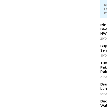
I
r
m
Izi
Baw
HWG
20/0
Bup
Sem
10/0
Tun
Pak
Pok
23/0
Dra
Lan
04/0
Dug
Wat