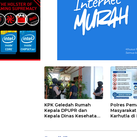
KPK Geledah Rumah
Polres Pem
Kepala DPUPR dan
Masyaraka
Kepala Dinas Kesehatan
Karhutla di
Pemalang
Kemarau