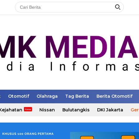
k
Otomotif
Olahraga
Tag Berita
Berita Otomotif
Kejahatan
Nissan
Bulutangkis
DKI Jakarta
Ger