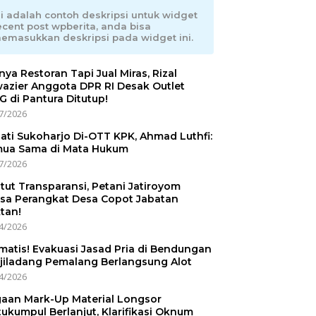
ni adalah contoh deskripsi untuk widget
ecent post wpberita, anda bisa
emasukkan deskripsi pada widget ini.
nnya Restoran Tapi Jual Miras, Rizal
azier Anggota DPR RI Desak Outlet
 di Pantura Ditutup!
7/2026
ati Sukoharjo Di-OTT KPK, Ahmad Luthfi:
ua Sama di Mata Hukum
7/2026
tut Transparansi, Petani Jatiroyom
sa Perangkat Desa Copot Jabatan
tan!
4/2026
matis! Evakuasi Jasad Pria di Bendungan
jiladang Pemalang Berlangsung Alot
4/2026
aan Mark-Up Material Longsor
ukumpul Berlanjut, Klarifikasi Oknum