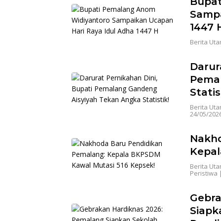
Bupat
Sampa
1447 
Berita Ut
Darur
Pemal
Statis
Berita Ut
24/05/202
Nakho
Kepal
Berita Ut
Peristiwa
Gebra
Siapk