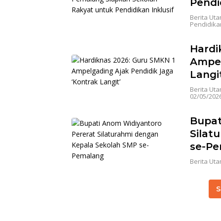
Pendi
Berita Ut
Pendidika
Hardi
Ampel
Langi
Berita Ut
02/05/202
Bupat
Silat
se-P
Berita Ut
S