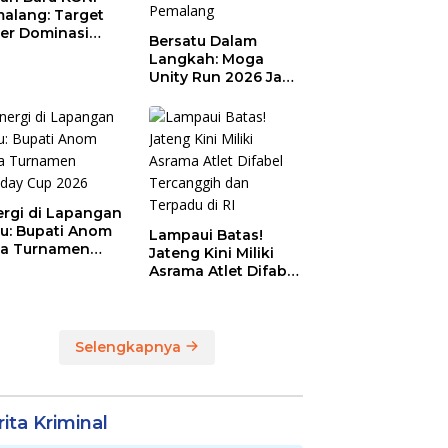
alang: Target
er Dominasi
Bersatu Dalam
eng!
Langkah: Moga
Unity Run 2026 Jadi
Magnet Baru
Olahraga Pemalang
ergi di Lapangan
au: Bupati Anom
Lampaui Batas!
a Turnamen
Jateng Kini Miliki
day Cup 2026
Asrama Atlet Difabel
Tercanggih dan
Terpadu di RI
Selengkapnya
ita Kriminal