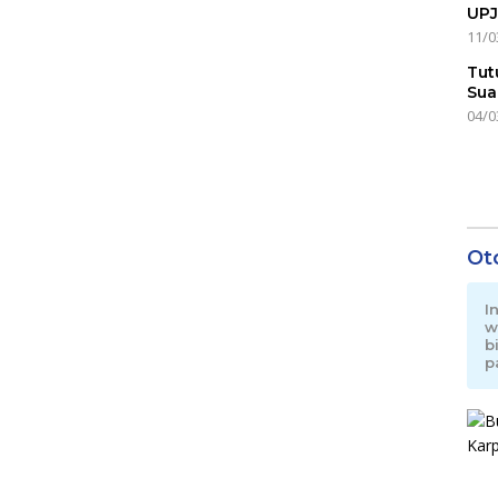
UPJ
11/0
Tut
Sua
04/0
Ot
I
w
b
p