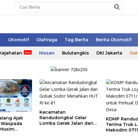
k
Otomotif
Olahraga
Tag Berita
Berita Otomotif
Kejahatan
Nissan
Bulutangkis
DKI Jakarta
Ger
Kecamatan
Randudongkal Gelar
alang Ajak
KDMP Randud
Lomba Gerak Jalan dan
t Waspada
Terima Truk Lo
Gobak Sodor Meriahkan
 Musim
Makodim 071
HUT RI ke-81
untuk Perkuat