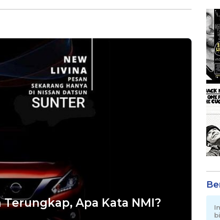
Desa
Be
a Terungkap, Apa Kata NMI?
I
b