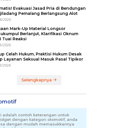
matis! Evakuasi Jasad Pria di Bendungan
jiladang Pemalang Berlangsung Alot
4/2026
aan Mark-Up Material Longsor
ukumpul Berlanjut, Klarifikasi Oknum
I Tuai Reaksi
3/2026
up Celah Hukum, Praktisi Hukum Desak
p Layanan Seksual Masuk Pasal Tipikor
3/2026
Selengkapnya
omotif
ni adalah contoh keterangan untuk
idget dengan kategori otomotif, anda
isa dengan mudah memasukkannya