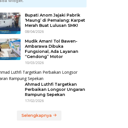
ada widget.
Bupati Anom Jajaki Pabrik
‘Maung’ di Pemalang: Karpet
Merah Buat Lulusan SMK!
08/04/2026
Mudik Aman! Tol Bawen-
Ambarawa Dibuka
Fungsional, Ada Layanan
“Gendong” Motor
10/03/2026
Ahmad Luthfi Targetkan
Perbaikan Longsor Ungaran
Rampung Sepekan
17/02/2026
Selengkapnya