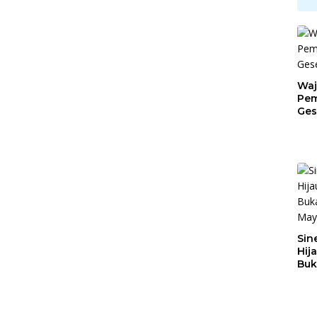
Waj
Pem
Ges
Jat
Sin
Hij
Buk
May