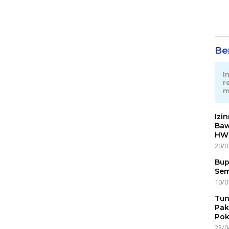
Ber
I
r
m
Izi
Baw
HWG
20/0
Bup
Sem
10/0
Tun
Pak
Pok
23/0