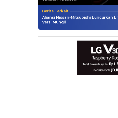
Berita Terkait
Aliansi Nissan-Mitsubishi Luncurkan Li
Versi Mungil