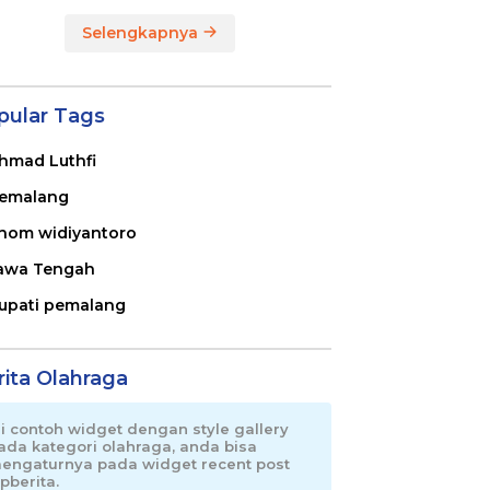
Selengkapnya
pular Tags
hmad Luthfi
emalang
nom widiyantoro
awa Tengah
upati pemalang
rita Olahraga
ni contoh widget dengan style gallery
ada kategori olahraga, anda bisa
engaturnya pada widget recent post
pberita.