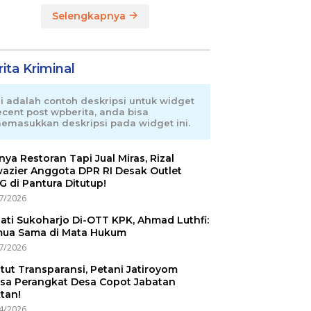
Selengkapnya
ita Kriminal
ni adalah contoh deskripsi untuk widget
ecent post wpberita, anda bisa
emasukkan deskripsi pada widget ini.
nnya Restoran Tapi Jual Miras, Rizal
azier Anggota DPR RI Desak Outlet
 di Pantura Ditutup!
7/2026
ati Sukoharjo Di-OTT KPK, Ahmad Luthfi:
ua Sama di Mata Hukum
7/2026
tut Transparansi, Petani Jatiroyom
sa Perangkat Desa Copot Jabatan
tan!
4/2026