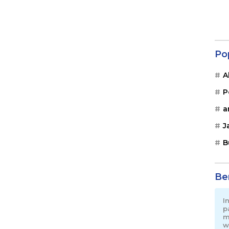
Po
A
P
a
J
B
Be
I
p
m
w