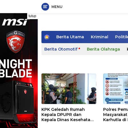
MENU
Langsung
tutup
ke
konten
H
Berita Utama
Kriminal
Politi
o
m
Berita Otomotif
Berita Olahraga
e
KPK Geledah Rumah
Polres Pem
Kepala DPUPR dan
Masyaraka
Kepala Dinas Kesehatan
Karhutla di
Pemalang
Kemarau