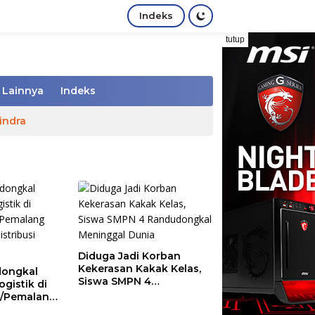
Indeks
tutup
Lainnya
Indeks
indra
Diduga Jadi Korban
Kekerasan Kakak Kelas,
ongkal
Siswa SMPN 4
gistik di
Randudongkal
1/Pemalang
Meninggal Dunia
 Distribusi