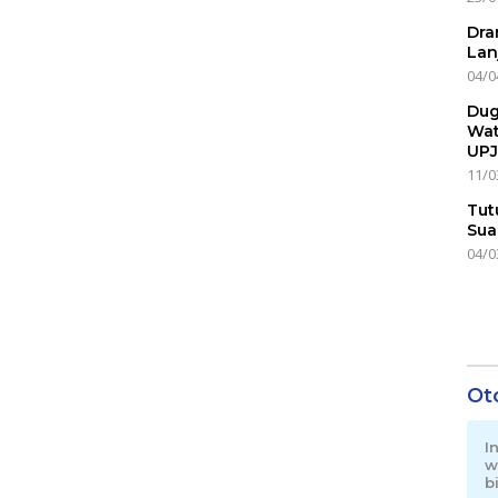
Dra
Lan
04/0
Dug
Wat
UPJ
11/0
Tut
Sua
04/0
Ot
I
w
b