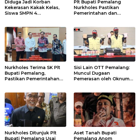
Diduga Jadi Korban
Plt Bupati Pemalang
Kekerasan Kakak Kelas,
Nurkholes Pastikan
Siswa SMPN 4
Pemerintahan dan
Randudongkal Meninggal
Pelayanan Publik Tetap
Dunia
Berjalan
Nurkholes Terima SK Plt
Sisi Lain OTT Pemalang:
Bupati Pemalang,
Muncul Dugaan
Pastikan Pemerintahan
Pemerasan oleh Oknum
Tetap Berjalan
Pegawai KPK
Nurkholes Ditunjuk Plt
Aset Tanah Bupati
Bupati Pemalang Usai
Pemalang Anom