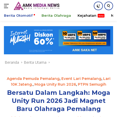
Berita Otomotif
Berita Olahraga
Kejahatan
Ni
Langsung
ke
konten
Beranda
Berita Utama
Agenda Pemuda Pemalang
,
Event Lari Pemalang
,
Lari
10K Jateng.
,
Moga Unity Run 2026
,
PTPN Semugih
Bersatu Dalam Langkah: Moga
Unity Run 2026 Jadi Magnet
Baru Olahraga Pemalang