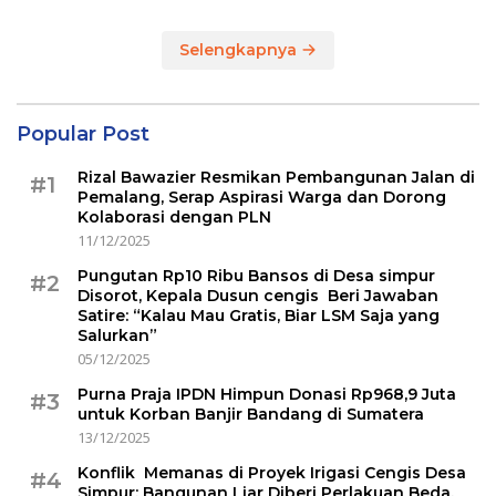
Selengkapnya
Popular Post
Rizal Bawazier Resmikan Pembangunan Jalan di
#1
Pemalang, Serap Aspirasi Warga dan Dorong
Kolaborasi dengan PLN
11/12/2025
Pungutan Rp10 Ribu Bansos di Desa simpur
#2
Disorot, Kepala Dusun cengis Beri Jawaban
Satire: “Kalau Mau Gratis, Biar LSM Saja yang
Salurkan”
05/12/2025
Purna Praja IPDN Himpun Donasi Rp968,9 Juta
#3
untuk Korban Banjir Bandang di Sumatera
13/12/2025
Konflik Memanas di Proyek Irigasi Cengis Desa
#4
Simpur: Bangunan Liar Diberi Perlakuan Beda,