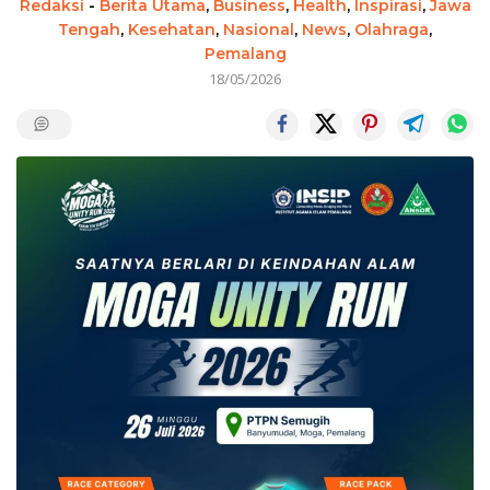
Redaksi
-
Berita Utama
,
Business
,
Health
,
Inspirasi
,
Jawa
Tengah
,
Kesehatan
,
Nasional
,
News
,
Olahraga
,
Pemalang
18/05/2026