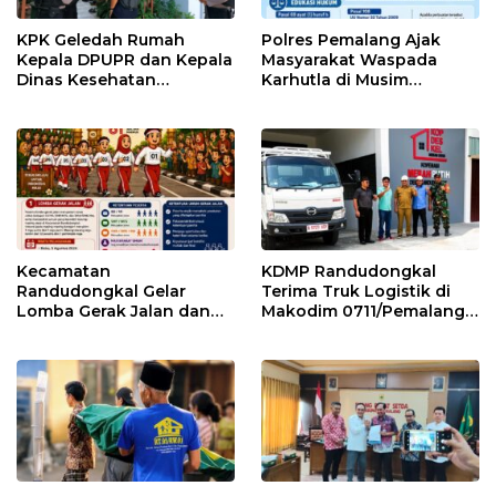
KPK Geledah Rumah
Polres Pemalang Ajak
Kepala DPUPR dan Kepala
Masyarakat Waspada
Dinas Kesehatan
Karhutla di Musim
Pemalang
Kemarau
Kecamatan
KDMP Randudongkal
Randudongkal Gelar
Terima Truk Logistik di
Lomba Gerak Jalan dan
Makodim 0711/Pemalang
Gobak Sodor Meriahkan
untuk Perkuat Distribusi
HUT RI ke-81
Desa