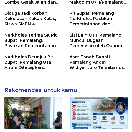
Lomba Gerak Jalan dan
Makodim 0711/Pemalang
Gobak Sodor Meriahkan
untuk Perkuat Distribusi
HUT RI ke-81
Desa
Diduga Jadi Korban
Plt Bupati Pemalang
Kekerasan Kakak Kelas,
Nurkholes Pastikan
Siswa SMPN 4
Pemerintahan dan
Randudongkal Meninggal
Pelayanan Publik Tetap
Dunia
Berjalan
Nurkholes Terima SK Plt
Sisi Lain OTT Pemalang:
Bupati Pemalang,
Muncul Dugaan
Pastikan Pemerintahan
Pemerasan oleh Oknum
Tetap Berjalan
Pegawai KPK
Nurkholes Ditunjuk Plt
Aset Tanah Bupati
Bupati Pemalang Usai
Pemalang Anom
Anom Ditetapkan
Widiyantoro Tersebar di
Tersangka KPK
Jawa dan Bali, Jadi
Sorotan Usai OTT KPK
Rekomendasi untuk kamu