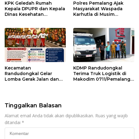
KPK Geledah Rumah
Polres Pemalang Ajak
Kepala DPUPR dan Kepala
Masyarakat Waspada
Dinas Kesehatan
Karhutla di Musim
Pemalang
Kemarau
Kecamatan
KDMP Randudongkal
Randudongkal Gelar
Terima Truk Logistik di
Lomba Gerak Jalan dan
Makodim 0711/Pemalang
Gobak Sodor Meriahkan
untuk Perkuat Distribusi
HUT RI ke-81
Desa
Tinggalkan Balasan
Alamat email Anda tidak akan dipublikasikan.
Ruas yang wajib
ditandai
*