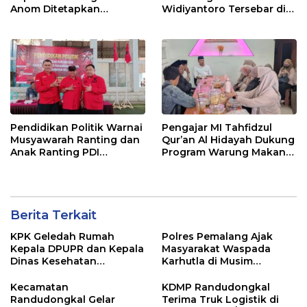
Anom Ditetapkan
Widiyantoro Tersebar di
Tersangka KPK
Jawa dan Bali, Jadi
Sorotan Usai OTT KPK
Pendidikan Politik Warnai
Pengajar MI Tahfidzul
Musyawarah Ranting dan
Qur’an Al Hidayah Dukung
Anak Ranting PDI
Program Warung Makan
Perjuangan Serentak se-
Gratis AMK
Kecamatan Belik
Berita Terkait
KPK Geledah Rumah
Polres Pemalang Ajak
Kepala DPUPR dan Kepala
Masyarakat Waspada
Dinas Kesehatan
Karhutla di Musim
Pemalang
Kemarau
Kecamatan
KDMP Randudongkal
Randudongkal Gelar
Terima Truk Logistik di