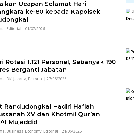
ikan Ucapan Selamat Hari
ngkara ke-80 kepada Kapolsek
udongkal
ama
,
Editorial
|
01/07/2026
i Rotasi 1.121 Personel, Sebanyak 190
res Berganti Jabatan
ama
,
DKI Jakarta
,
Editorial
|
27/06/2026
 Randudongkal Hadiri Haflah
ussanah XV dan Khotmil Qur’an
Al Mujaddid
ama
,
Business
,
Economy
,
Editorial
|
21/06/2026