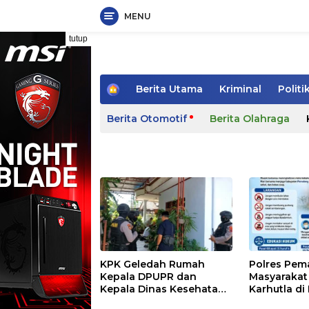
MENU
Langsung
tutup
ke
konten
H
Berita Utama
Kriminal
Politi
o
m
Berita Otomotif
Berita Olahraga
e
KPK Geledah Rumah
Polres Pem
Kepala DPUPR dan
Masyaraka
Kepala Dinas Kesehatan
Karhutla di
Ketua Umum BI20KRAT
Pemalang
Kemarau