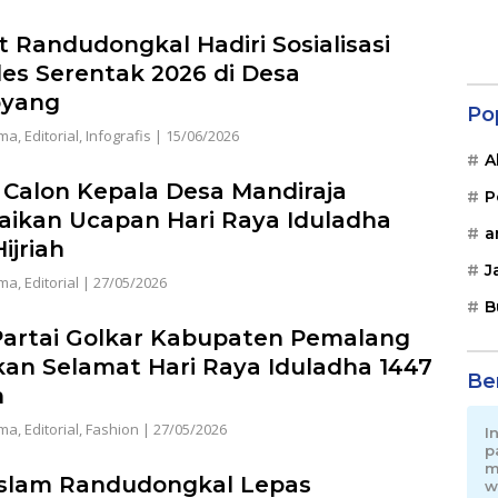
 Randudongkal Hadiri Sosialisasi
des Serentak 2026 di Desa
yang
Po
ama
,
Editorial
,
Infografis
|
15/06/2026
A
 Calon Kepala Desa Mandiraja
P
ikan Ucapan Hari Raya Iduladha
a
ijriah
J
ama
,
Editorial
|
27/05/2026
B
artai Golkar Kabupaten Pemalang
an Selamat Hari Raya Iduladha 1447
Be
h
ama
,
Editorial
,
Fashion
|
27/05/2026
I
p
m
slam Randudongkal Lepas
w