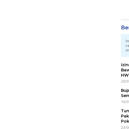
Ber
I
r
m
Izi
Baw
HWG
20/0
Bup
Sem
10/0
Tun
Pak
Pok
23/0