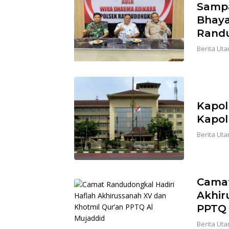
Sampa
Bhaya
Rand
Berita Ut
Kapolr
Kapol
Berita Ut
Camat
Akhir
PPTQ 
Berita Ut