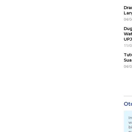
Dra
Lan
04/0
Dug
Wat
UPJ
11/0
Tut
Sua
04/0
Ot
I
w
b
p