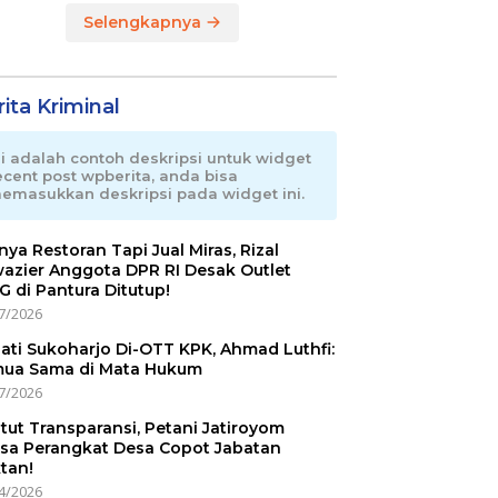
Selengkapnya
ita Kriminal
ni adalah contoh deskripsi untuk widget
ecent post wpberita, anda bisa
emasukkan deskripsi pada widget ini.
nnya Restoran Tapi Jual Miras, Rizal
azier Anggota DPR RI Desak Outlet
 di Pantura Ditutup!
7/2026
ati Sukoharjo Di-OTT KPK, Ahmad Luthfi:
ua Sama di Mata Hukum
7/2026
tut Transparansi, Petani Jatiroyom
sa Perangkat Desa Copot Jabatan
tan!
4/2026