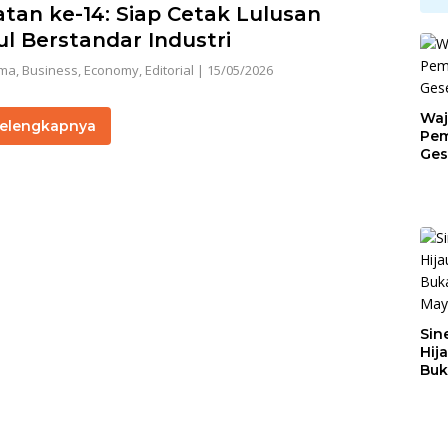
tan ke-14: Siap Cetak Lulusan
l Berstandar Industri
ama
,
Business
,
Economy
,
Editorial
|
15/05/2026
Waj
elengkapnya
Pem
Ges
Jat
Sin
Hij
Buk
May