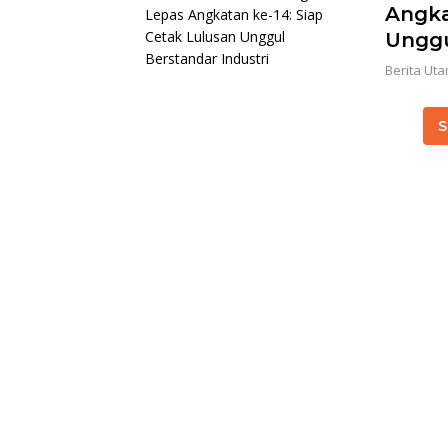
Angka
Unggu
Berita Ut
S