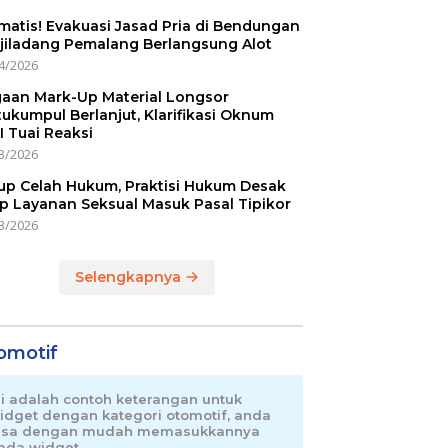
matis! Evakuasi Jasad Pria di Bendungan
jiladang Pemalang Berlangsung Alot
4/2026
aan Mark-Up Material Longsor
ukumpul Berlanjut, Klarifikasi Oknum
I Tuai Reaksi
3/2026
up Celah Hukum, Praktisi Hukum Desak
p Layanan Seksual Masuk Pasal Tipikor
3/2026
Selengkapnya
omotif
ni adalah contoh keterangan untuk
idget dengan kategori otomotif, anda
isa dengan mudah memasukkannya
ada widget.