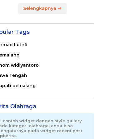
Selengkapnya
pular Tags
hmad Luthfi
emalang
nom widiyantoro
awa Tengah
upati pemalang
rita Olahraga
ni contoh widget dengan style gallery
ada kategori olahraga, anda bisa
engaturnya pada widget recent post
pberita.