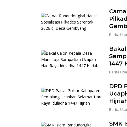
Camat
Pilka
Gemb
Berita Ut
Bakal
Sampa
1447 H
Berita Ut
DPD P
Ucapk
Hijria
Berita Ut
SMK I