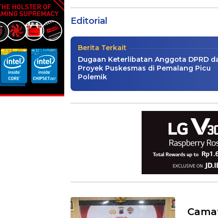
Ulang Tahun ke-34
Editorial
Berita Utama
,
Editorial
|
02/07/2026
Berita Terkait
Dugaan Keterlibatan Anggota DPRD d
Proyek Puskesmas di Pemalang Picu
Polemik
Camat