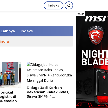
Indeks
tutup
Lainnya
Indeks
indra
Diduga Jadi Korban
Kekerasan Kakak Kelas,
ongkal
Siswa SMPN 4
gistik di
Randudongkal
1/Pemalang
Meninggal Dunia
 Distribusi