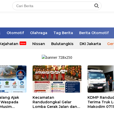
k
Otomotif
Olahraga
Tag Berita
Berita Otomotif
Kejahatan
Nissan
Bulutangkis
DKI Jakarta
Ger
alang Ajak
Kecamatan
KDMP Randud
t Waspada
Randudongkal Gelar
Terima Truk Lo
 Musim
Lomba Gerak Jalan dan
Makodim 071
 Muhammad Muliyadi Rayakan
Gobak Sodor Meriahkan
untuk Perkuat