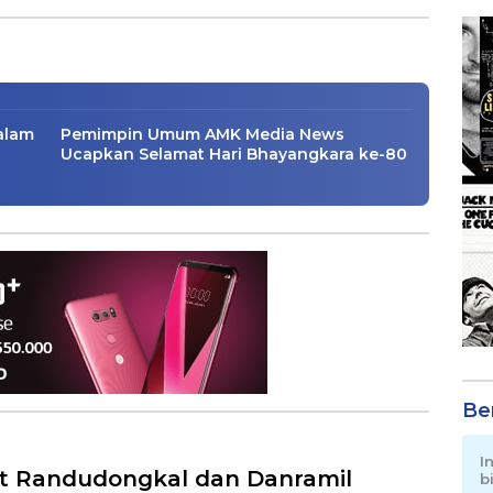
HUT RI ke-81
Desa
alam
Pemimpin Umum AMK Media News
Ucapkan Selamat Hari Bhayangkara ke-80
Be
I
 Randudongkal dan Danramil
b