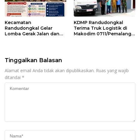
Kecamatan
KDMP Randudongkal
Randudongkal Gelar
Terima Truk Logistik di
Lomba Gerak Jalan dan
Makodim 0711/Pemalang
Gobak Sodor Meriahkan
untuk Perkuat Distribusi
HUT RI ke-81
Desa
Tinggalkan Balasan
Alamat email Anda tidak akan dipublikasikan.
Ruas yang wajib
ditandai
*