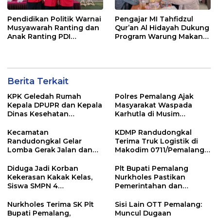
Pendidikan Politik Warnai
Pengajar MI Tahfidzul
Musyawarah Ranting dan
Qur’an Al Hidayah Dukung
Anak Ranting PDI
Program Warung Makan
Perjuangan Serentak se-
Gratis AMK
Kecamatan Belik
Berita Terkait
KPK Geledah Rumah
Polres Pemalang Ajak
Kepala DPUPR dan Kepala
Masyarakat Waspada
Dinas Kesehatan
Karhutla di Musim
Pemalang
Kemarau
Kecamatan
KDMP Randudongkal
Randudongkal Gelar
Terima Truk Logistik di
Lomba Gerak Jalan dan
Makodim 0711/Pemalang
Gobak Sodor Meriahkan
untuk Perkuat Distribusi
HUT RI ke-81
Desa
Diduga Jadi Korban
Plt Bupati Pemalang
Kekerasan Kakak Kelas,
Nurkholes Pastikan
Siswa SMPN 4
Pemerintahan dan
Randudongkal Meninggal
Pelayanan Publik Tetap
Dunia
Berjalan
Nurkholes Terima SK Plt
Sisi Lain OTT Pemalang:
Bupati Pemalang,
Muncul Dugaan