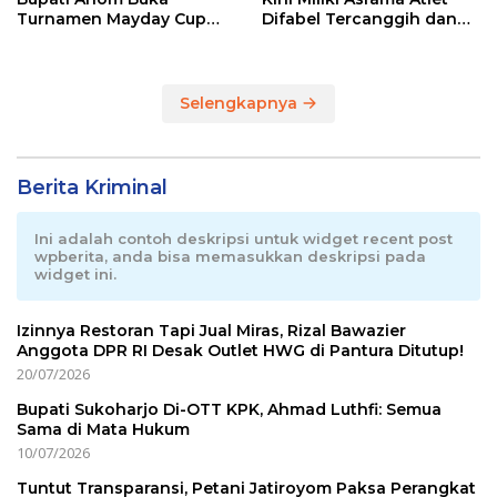
Turnamen Mayday Cup
Difabel Tercanggih dan
2026
Terpadu di RI
Selengkapnya
Berita Kriminal
Ini adalah contoh deskripsi untuk widget recent post
wpberita, anda bisa memasukkan deskripsi pada
widget ini.
Izinnya Restoran Tapi Jual Miras, Rizal Bawazier
Anggota DPR RI Desak Outlet HWG di Pantura Ditutup!
20/07/2026
Bupati Sukoharjo Di-OTT KPK, Ahmad Luthfi: Semua
Sama di Mata Hukum
10/07/2026
Tuntut Transparansi, Petani Jatiroyom Paksa Perangkat