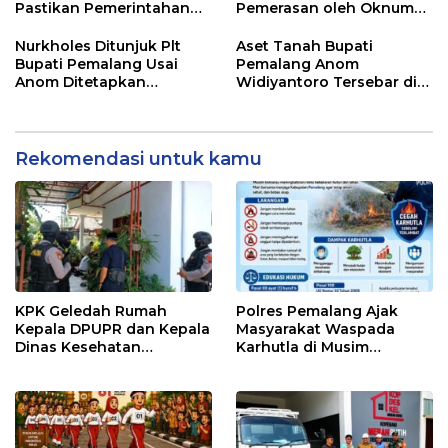
Pastikan Pemerintahan
Pemerasan oleh Oknum
Tetap Berjalan
Pegawai KPK
Nurkholes Ditunjuk Plt
Aset Tanah Bupati
Bupati Pemalang Usai
Pemalang Anom
Anom Ditetapkan
Widiyantoro Tersebar di
Tersangka KPK
Jawa dan Bali, Jadi
Sorotan Usai OTT KPK
Rekomendasi untuk kamu
KPK Geledah Rumah
Polres Pemalang Ajak
Kepala DPUPR dan Kepala
Masyarakat Waspada
Dinas Kesehatan
Karhutla di Musim
Pemalang
Kemarau