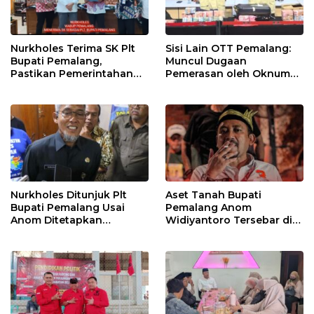
Nurkholes Terima SK Plt
Sisi Lain OTT Pemalang:
Bupati Pemalang,
Muncul Dugaan
Pastikan Pemerintahan
Pemerasan oleh Oknum
Tetap Berjalan
Pegawai KPK
Nurkholes Ditunjuk Plt
Aset Tanah Bupati
Bupati Pemalang Usai
Pemalang Anom
Anom Ditetapkan
Widiyantoro Tersebar di
Tersangka KPK
Jawa dan Bali, Jadi
Sorotan Usai OTT KPK