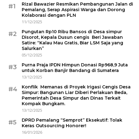
Rizal Bawazier Resmikan Pembangunan Jalan di
#1
Pemalang, Serap Aspirasi Warga dan Dorong
Kolaborasi dengan PLN
11/12/2025
Pungutan Rp10 Ribu Bansos di Desa simpur
#2
Disorot, Kepala Dusun cengis Beri Jawaban
Satire: “Kalau Mau Gratis, Biar LSM Saja yang
Salurkan”
05/12/2025
Purna Praja IPDN Himpun Donasi Rp968,9 Juta
#3
untuk Korban Banjir Bandang di Sumatera
13/12/2025
Konflik Memanas di Proyek Irigasi Cengis Desa
#4
Simpur: Bangunan Liar Diberi Perlakuan Beda,
Pemerintah Desa Simpur dan Dinas Terkait
Kompak Bungkam.
13/12/2025
DPRD Pemalang “Semprot” Eksekutif: Tolak
#5
Keras Outsourcing Honorer!
16/01/2026