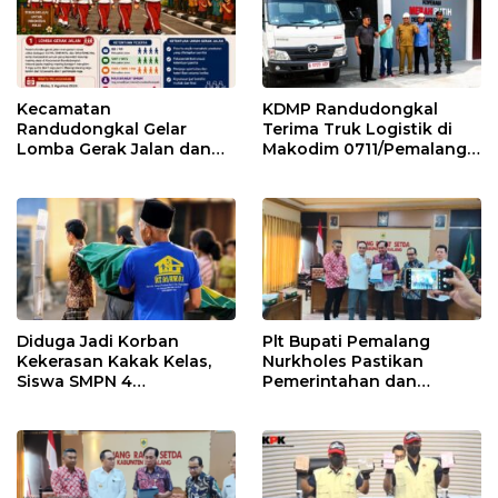
Kecamatan
KDMP Randudongkal
Randudongkal Gelar
Terima Truk Logistik di
Lomba Gerak Jalan dan
Makodim 0711/Pemalang
Gobak Sodor Meriahkan
untuk Perkuat Distribusi
HUT RI ke-81
Desa
Diduga Jadi Korban
Plt Bupati Pemalang
Kekerasan Kakak Kelas,
Nurkholes Pastikan
Siswa SMPN 4
Pemerintahan dan
Randudongkal Meninggal
Pelayanan Publik Tetap
Dunia
Berjalan