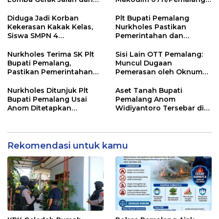
Gobak Sodor Meriahkan
untuk Perkuat Distribusi
HUT RI ke-81
Desa
Diduga Jadi Korban
Plt Bupati Pemalang
Kekerasan Kakak Kelas,
Nurkholes Pastikan
Siswa SMPN 4
Pemerintahan dan
Randudongkal Meninggal
Pelayanan Publik Tetap
Dunia
Berjalan
Nurkholes Terima SK Plt
Sisi Lain OTT Pemalang:
Bupati Pemalang,
Muncul Dugaan
Pastikan Pemerintahan
Pemerasan oleh Oknum
Tetap Berjalan
Pegawai KPK
Nurkholes Ditunjuk Plt
Aset Tanah Bupati
Bupati Pemalang Usai
Pemalang Anom
Anom Ditetapkan
Widiyantoro Tersebar di
Tersangka KPK
Jawa dan Bali, Jadi
Sorotan Usai OTT KPK
Rekomendasi untuk kamu