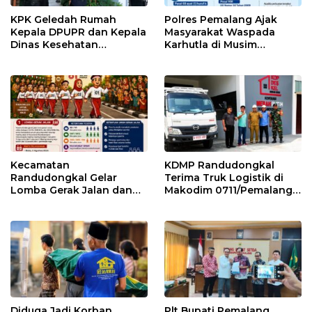
KPK Geledah Rumah
Polres Pemalang Ajak
Kepala DPUPR dan Kepala
Masyarakat Waspada
Dinas Kesehatan
Karhutla di Musim
Pemalang
Kemarau
Kecamatan
KDMP Randudongkal
Randudongkal Gelar
Terima Truk Logistik di
Lomba Gerak Jalan dan
Makodim 0711/Pemalang
Gobak Sodor Meriahkan
untuk Perkuat Distribusi
HUT RI ke-81
Desa
Diduga Jadi Korban
Plt Bupati Pemalang