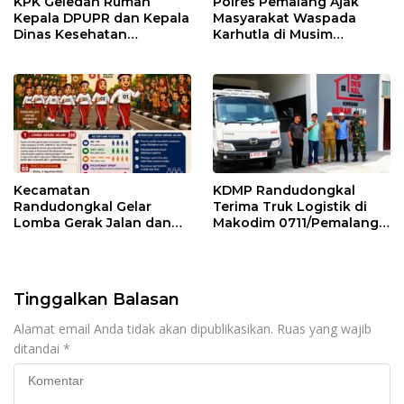
KPK Geledah Rumah
Polres Pemalang Ajak
Kepala DPUPR dan Kepala
Masyarakat Waspada
Dinas Kesehatan
Karhutla di Musim
Pemalang
Kemarau
Kecamatan
KDMP Randudongkal
Randudongkal Gelar
Terima Truk Logistik di
Lomba Gerak Jalan dan
Makodim 0711/Pemalang
Gobak Sodor Meriahkan
untuk Perkuat Distribusi
HUT RI ke-81
Desa
Tinggalkan Balasan
Alamat email Anda tidak akan dipublikasikan.
Ruas yang wajib
ditandai
*