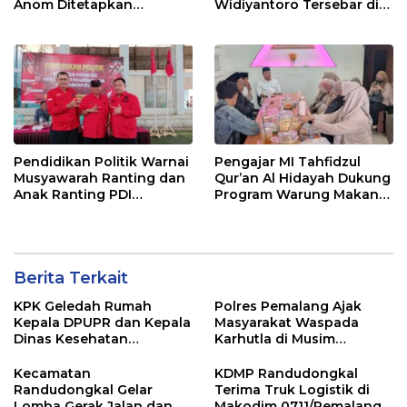
Anom Ditetapkan
Widiyantoro Tersebar di
Tersangka KPK
Jawa dan Bali, Jadi
Sorotan Usai OTT KPK
Pendidikan Politik Warnai
Pengajar MI Tahfidzul
Musyawarah Ranting dan
Qur’an Al Hidayah Dukung
Anak Ranting PDI
Program Warung Makan
Perjuangan Serentak se-
Gratis AMK
Kecamatan Belik
Berita Terkait
KPK Geledah Rumah
Polres Pemalang Ajak
Kepala DPUPR dan Kepala
Masyarakat Waspada
Dinas Kesehatan
Karhutla di Musim
Pemalang
Kemarau
Kecamatan
KDMP Randudongkal
Randudongkal Gelar
Terima Truk Logistik di
Lomba Gerak Jalan dan
Makodim 0711/Pemalang