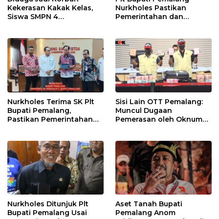
Kekerasan Kakak Kelas,
Nurkholes Pastikan
Siswa SMPN 4
Pemerintahan dan
Randudongkal Meninggal
Pelayanan Publik Tetap
Dunia
Berjalan
Nurkholes Terima SK Plt
Sisi Lain OTT Pemalang:
Bupati Pemalang,
Muncul Dugaan
Pastikan Pemerintahan
Pemerasan oleh Oknum
Tetap Berjalan
Pegawai KPK
Nurkholes Ditunjuk Plt
Aset Tanah Bupati
Bupati Pemalang Usai
Pemalang Anom