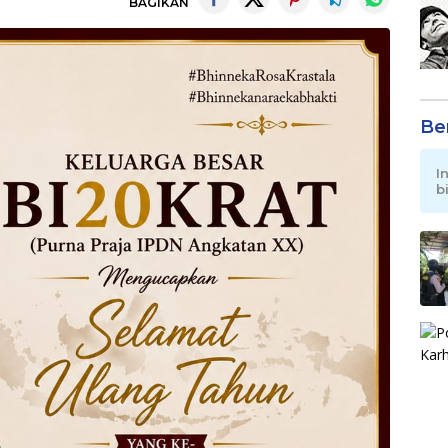
BAGIKAN
Be
I
b