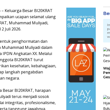
026 – Keluarga Besar BI20KRAT
Be
mpaikan ucapan selamat ulang
RAT, Muhammad Muliyadi,
I
2 Juli 2026.
p
m
w
bentuk penghormatan dan
ian Muhammad Muliyadi dalam
a IPDN Angkatan XX. Melalui
anggota BI20KRAT turut
rikan kesehatan, kebahagiaan,
Waj
iap langkah pengabdian
Pem
Ges
dan negara.
Jat
a Besar BI20KRAT, harapan
iyadi terus menjadi sosok
i integritas, profesionalisme,
serta tanggung jawabnya.