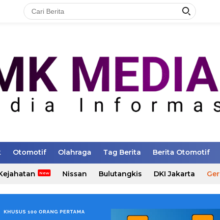
k
Otomotif
Olahraga
Tag Berita
Berita Otomotif
Kejahatan
Nissan
Bulutangkis
DKI Jakarta
Ger