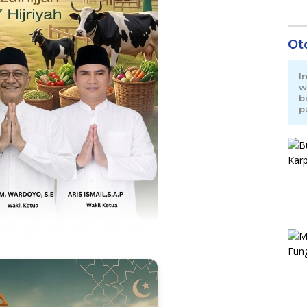
Ot
I
w
b
p