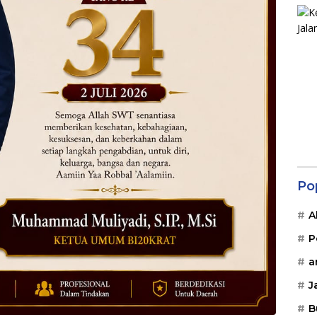
Po
A
P
a
J
B