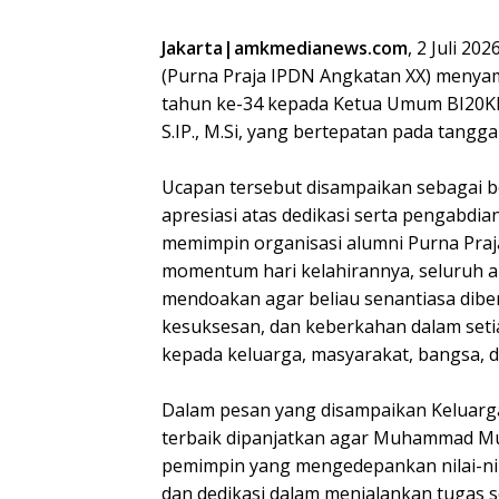
Jakarta|amkmedianews.com
, 2 Juli 2
(Purna Praja IPDN Angkatan XX) menya
tahun ke-34 kepada Ketua Umum BI20K
S.IP., M.Si, yang bertepatan pada tanggal 
Ucapan tersebut disampaikan sebagai 
apresiasi atas dedikasi serta pengabd
memimpin organisasi alumni Purna Praj
momentum hari kelahirannya, seluruh 
mendoakan agar beliau senantiasa dibe
kesuksesan, dan keberkahan dalam set
kepada keluarga, masyarakat, bangsa, 
Dalam pesan yang disampaikan Keluarg
terbaik dipanjatkan agar Muhammad Mul
pemimpin yang mengedepankan nilai-nila
dan dedikasi dalam menjalankan tugas 