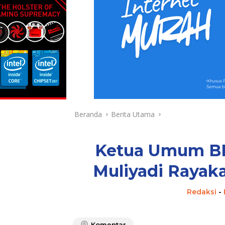
Beranda
Berita Utama
Ketua Umum 
Muliyadi Rayak
Redaksi
-
Komentar