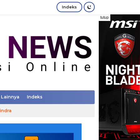
Indeks
tutup
Lainnya
Indeks
indra