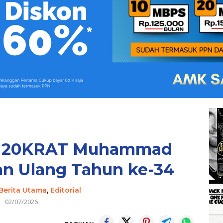
BI20KRAT Muhammad
an Ulang Tahun ke-34
Berita Utama
,
Editorial
02/07/2026