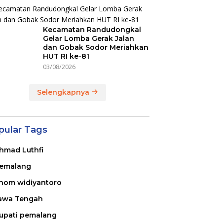
Kecamatan Randudongkal
Gelar Lomba Gerak Jalan
dan Gobak Sodor Meriahkan
HUT RI ke-81
03/08/2026
Selengkapnya
pular Tags
hmad Luthfi
emalang
nom widiyantoro
awa Tengah
upati pemalang