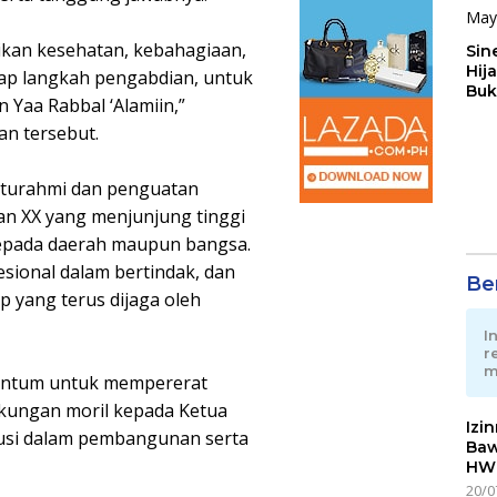
kan kesehatan, kebahagiaan,
Sin
Hij
ap langkah pengabdian, untuk
Buk
n Yaa Rabbal ‘Alamiin,”
May
an tersebut.
aturahmi dan penguatan
n XX yang menjunjung tinggi
epada daerah maupun bangsa.
fesional dalam bertindak, dan
Ber
p yang terus dijaga oleh
I
r
m
mentum untuk mempererat
kungan moril kepada Ketua
Izi
usi dalam pembangunan serta
Baw
HWG
20/0