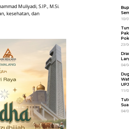
mad Muliyadi, S.IP., M.Si.
Bup
Sem
n, kesehatan, dan
10/0
Tun
Pak
Pok
23/0
Dra
Lan
04/0
Dug
Wat
UPJ
11/0
Tut
Sua
04/0