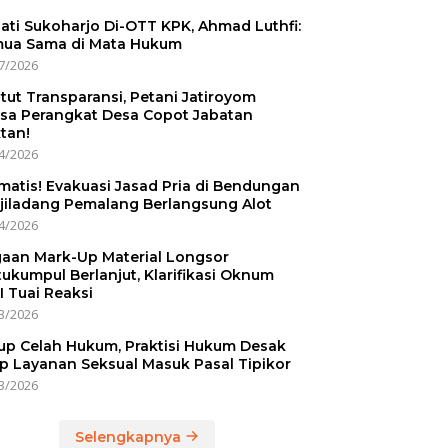
ati Sukoharjo Di-OTT KPK, Ahmad Luthfi:
ua Sama di Mata Hukum
7/2026
tut Transparansi, Petani Jatiroyom
sa Perangkat Desa Copot Jabatan
tan!
4/2026
matis! Evakuasi Jasad Pria di Bendungan
jiladang Pemalang Berlangsung Alot
4/2026
aan Mark-Up Material Longsor
ukumpul Berlanjut, Klarifikasi Oknum
I Tuai Reaksi
3/2026
up Celah Hukum, Praktisi Hukum Desak
p Layanan Seksual Masuk Pasal Tipikor
3/2026
Selengkapnya