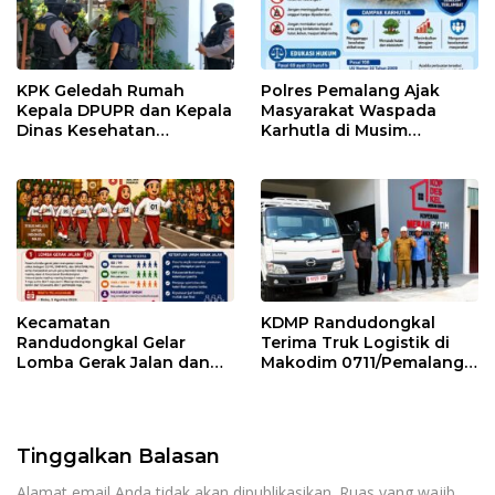
KPK Geledah Rumah
Polres Pemalang Ajak
Kepala DPUPR dan Kepala
Masyarakat Waspada
Dinas Kesehatan
Karhutla di Musim
Pemalang
Kemarau
Kecamatan
KDMP Randudongkal
Randudongkal Gelar
Terima Truk Logistik di
Lomba Gerak Jalan dan
Makodim 0711/Pemalang
Gobak Sodor Meriahkan
untuk Perkuat Distribusi
HUT RI ke-81
Desa
Tinggalkan Balasan
Alamat email Anda tidak akan dipublikasikan.
Ruas yang wajib