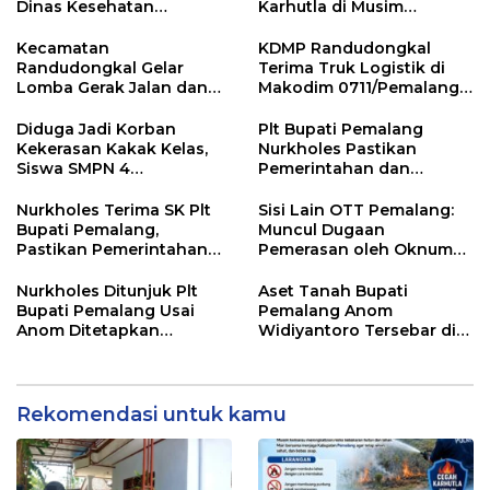
Dinas Kesehatan
Karhutla di Musim
Pemalang
Kemarau
Kecamatan
KDMP Randudongkal
Randudongkal Gelar
Terima Truk Logistik di
Lomba Gerak Jalan dan
Makodim 0711/Pemalang
Gobak Sodor Meriahkan
untuk Perkuat Distribusi
HUT RI ke-81
Desa
Diduga Jadi Korban
Plt Bupati Pemalang
Kekerasan Kakak Kelas,
Nurkholes Pastikan
Siswa SMPN 4
Pemerintahan dan
Randudongkal Meninggal
Pelayanan Publik Tetap
Dunia
Berjalan
Nurkholes Terima SK Plt
Sisi Lain OTT Pemalang:
Bupati Pemalang,
Muncul Dugaan
Pastikan Pemerintahan
Pemerasan oleh Oknum
Tetap Berjalan
Pegawai KPK
Nurkholes Ditunjuk Plt
Aset Tanah Bupati
Bupati Pemalang Usai
Pemalang Anom
Anom Ditetapkan
Widiyantoro Tersebar di
Tersangka KPK
Jawa dan Bali, Jadi
Sorotan Usai OTT KPK
Rekomendasi untuk kamu