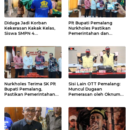
Diduga Jadi Korban
Plt Bupati Pemalang
Kekerasan Kakak Kelas,
Nurkholes Pastikan
Siswa SMPN 4
Pemerintahan dan
Randudongkal Meninggal
Pelayanan Publik Tetap
Dunia
Berjalan
Nurkholes Terima SK Plt
Sisi Lain OTT Pemalang:
Bupati Pemalang,
Muncul Dugaan
Pastikan Pemerintahan
Pemerasan oleh Oknum
Tetap Berjalan
Pegawai KPK