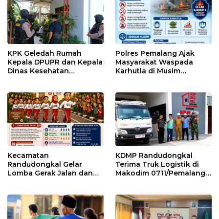
KPK Geledah Rumah
Polres Pemalang Ajak
Kepala DPUPR dan Kepala
Masyarakat Waspada
Dinas Kesehatan
Karhutla di Musim
Pemalang
Kemarau
Kecamatan
KDMP Randudongkal
Randudongkal Gelar
Terima Truk Logistik di
Lomba Gerak Jalan dan
Makodim 0711/Pemalang
Gobak Sodor Meriahkan
untuk Perkuat Distribusi
HUT RI ke-81
Desa