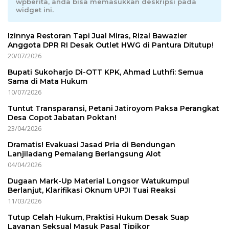
wpberita, anda bisa memasukkan deskripsi pada
widget ini.
Izinnya Restoran Tapi Jual Miras, Rizal Bawazier
Anggota DPR RI Desak Outlet HWG di Pantura Ditutup!
20/07/2026
Bupati Sukoharjo Di-OTT KPK, Ahmad Luthfi: Semua
Sama di Mata Hukum
10/07/2026
Tuntut Transparansi, Petani Jatiroyom Paksa Perangkat
Desa Copot Jabatan Poktan!
23/04/2026
Dramatis! Evakuasi Jasad Pria di Bendungan
Lanjiladang Pemalang Berlangsung Alot
04/04/2026
Dugaan Mark-Up Material Longsor Watukumpul
Berlanjut, Klarifikasi Oknum UPJI Tuai Reaksi
11/03/2026
Tutup Celah Hukum, Praktisi Hukum Desak Suap
Layanan Seksual Masuk Pasal Tipikor