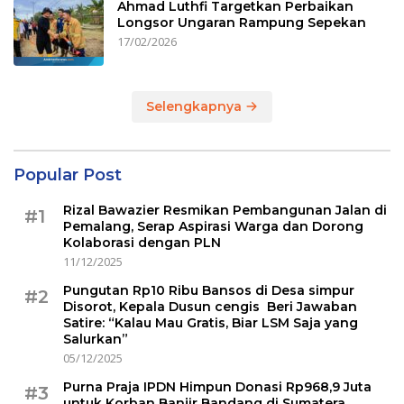
Ahmad Luthfi Targetkan Perbaikan
Longsor Ungaran Rampung Sepekan
17/02/2026
Selengkapnya
Popular Post
Rizal Bawazier Resmikan Pembangunan Jalan di
#1
Pemalang, Serap Aspirasi Warga dan Dorong
Kolaborasi dengan PLN
11/12/2025
Pungutan Rp10 Ribu Bansos di Desa simpur
#2
Disorot, Kepala Dusun cengis Beri Jawaban
Satire: “Kalau Mau Gratis, Biar LSM Saja yang
Salurkan”
05/12/2025
Purna Praja IPDN Himpun Donasi Rp968,9 Juta
#3
untuk Korban Banjir Bandang di Sumatera