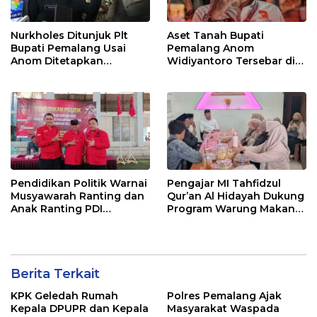
Nurkholes Ditunjuk Plt
Aset Tanah Bupati
Bupati Pemalang Usai
Pemalang Anom
Anom Ditetapkan
Widiyantoro Tersebar di
Tersangka KPK
Jawa dan Bali, Jadi
Sorotan Usai OTT KPK
Pendidikan Politik Warnai
Pengajar MI Tahfidzul
Musyawarah Ranting dan
Qur’an Al Hidayah Dukung
Anak Ranting PDI
Program Warung Makan
Perjuangan Serentak se-
Gratis AMK
Kecamatan Belik
Berita Terkait
KPK Geledah Rumah
Polres Pemalang Ajak
Kepala DPUPR dan Kepala
Masyarakat Waspada