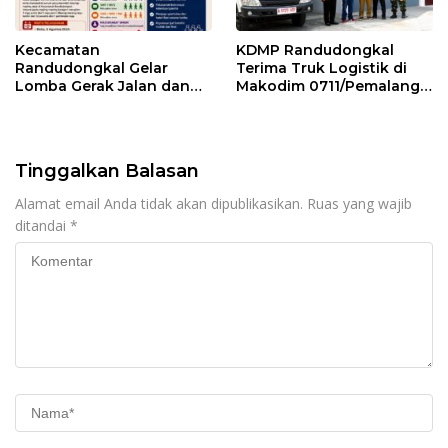
Kecamatan
KDMP Randudongkal
Randudongkal Gelar
Terima Truk Logistik di
Lomba Gerak Jalan dan
Makodim 0711/Pemalang
Gobak Sodor Meriahkan
untuk Perkuat Distribusi
HUT RI ke-81
Desa
Tinggalkan Balasan
Alamat email Anda tidak akan dipublikasikan.
Ruas yang wajib
ditandai
*