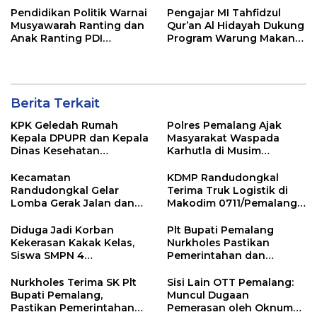
Pendidikan Politik Warnai
Pengajar MI Tahfidzul
Musyawarah Ranting dan
Qur’an Al Hidayah Dukung
Anak Ranting PDI
Program Warung Makan
Perjuangan Serentak se-
Gratis AMK
Kecamatan Belik
Berita Terkait
KPK Geledah Rumah
Polres Pemalang Ajak
Kepala DPUPR dan Kepala
Masyarakat Waspada
Dinas Kesehatan
Karhutla di Musim
Pemalang
Kemarau
Kecamatan
KDMP Randudongkal
Randudongkal Gelar
Terima Truk Logistik di
Lomba Gerak Jalan dan
Makodim 0711/Pemalang
Gobak Sodor Meriahkan
untuk Perkuat Distribusi
HUT RI ke-81
Desa
Diduga Jadi Korban
Plt Bupati Pemalang
Kekerasan Kakak Kelas,
Nurkholes Pastikan
Siswa SMPN 4
Pemerintahan dan
Randudongkal Meninggal
Pelayanan Publik Tetap
Dunia
Berjalan
Nurkholes Terima SK Plt
Sisi Lain OTT Pemalang:
Bupati Pemalang,
Muncul Dugaan
Pastikan Pemerintahan
Pemerasan oleh Oknum