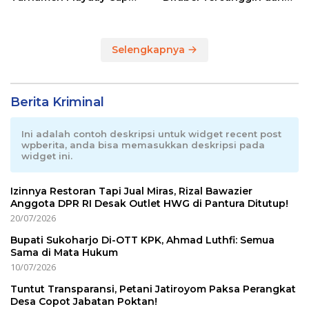
2026
Terpadu di RI
Selengkapnya
Berita Kriminal
Ini adalah contoh deskripsi untuk widget recent post
wpberita, anda bisa memasukkan deskripsi pada
widget ini.
Izinnya Restoran Tapi Jual Miras, Rizal Bawazier
Anggota DPR RI Desak Outlet HWG di Pantura Ditutup!
20/07/2026
Bupati Sukoharjo Di-OTT KPK, Ahmad Luthfi: Semua
Sama di Mata Hukum
10/07/2026
Tuntut Transparansi, Petani Jatiroyom Paksa Perangkat
Desa Copot Jabatan Poktan!