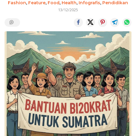
Fashion
,
Feature
,
Food
,
Health
,
Infografis
,
Pendidikan
13/12/2025