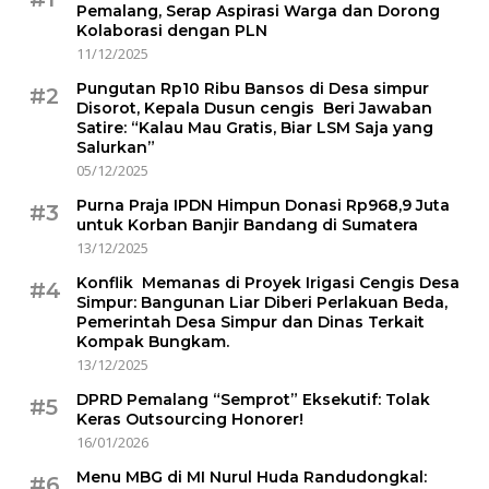
Pemalang, Serap Aspirasi Warga dan Dorong
Kolaborasi dengan PLN
11/12/2025
Pungutan Rp10 Ribu Bansos di Desa simpur
#2
Disorot, Kepala Dusun cengis Beri Jawaban
Satire: “Kalau Mau Gratis, Biar LSM Saja yang
Salurkan”
05/12/2025
Purna Praja IPDN Himpun Donasi Rp968,9 Juta
#3
untuk Korban Banjir Bandang di Sumatera
13/12/2025
Konflik Memanas di Proyek Irigasi Cengis Desa
#4
Simpur: Bangunan Liar Diberi Perlakuan Beda,
Pemerintah Desa Simpur dan Dinas Terkait
Kompak Bungkam.
13/12/2025
DPRD Pemalang “Semprot” Eksekutif: Tolak
#5
Keras Outsourcing Honorer!
16/01/2026
Menu MBG di MI Nurul Huda Randudongkal:
#6