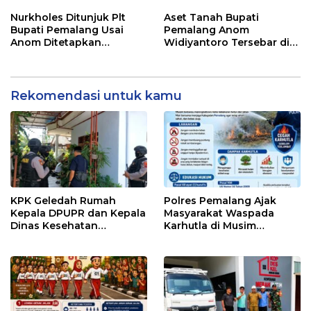
Tetap Berjalan
Pegawai KPK
Nurkholes Ditunjuk Plt
Aset Tanah Bupati
Bupati Pemalang Usai
Pemalang Anom
Anom Ditetapkan
Widiyantoro Tersebar di
Tersangka KPK
Jawa dan Bali, Jadi
Sorotan Usai OTT KPK
Rekomendasi untuk kamu
KPK Geledah Rumah
Polres Pemalang Ajak
Kepala DPUPR dan Kepala
Masyarakat Waspada
Dinas Kesehatan
Karhutla di Musim
Pemalang
Kemarau