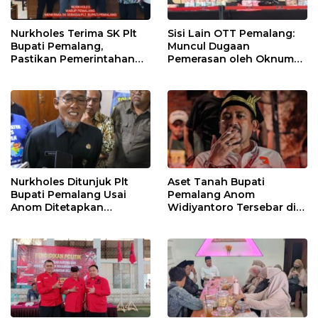
Nurkholes Terima SK Plt
Sisi Lain OTT Pemalang:
Bupati Pemalang,
Muncul Dugaan
Pastikan Pemerintahan
Pemerasan oleh Oknum
Tetap Berjalan
Pegawai KPK
Nurkholes Ditunjuk Plt
Aset Tanah Bupati
Bupati Pemalang Usai
Pemalang Anom
Anom Ditetapkan
Widiyantoro Tersebar di
Tersangka KPK
Jawa dan Bali, Jadi
Sorotan Usai OTT KPK