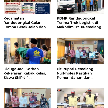
Kecamatan
KDMP Randudongkal
Randudongkal Gelar
Terima Truk Logistik di
Lomba Gerak Jalan dan
Makodim 0711/Pemalang
Gobak Sodor Meriahkan
untuk Perkuat Distribusi
HUT RI ke-81
Desa
Diduga Jadi Korban
Plt Bupati Pemalang
Kekerasan Kakak Kelas,
Nurkholes Pastikan
Siswa SMPN 4
Pemerintahan dan
Randudongkal Meninggal
Pelayanan Publik Tetap
Dunia
Berjalan