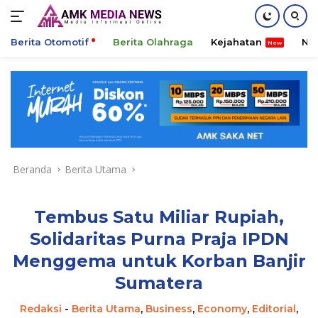
Berita Otomotif
Berita Olahraga
Kejahatan
Ni
Langsung
ke
konten
Beranda
Berita Utama
Tembus Satu Miliar Rupiah,
Solidaritas Purna Praja IPDN
Menggema untuk Korban Banjir
Sumatera
Redaksi
-
Berita Utama
,
Business
,
Economy
,
Editorial
,