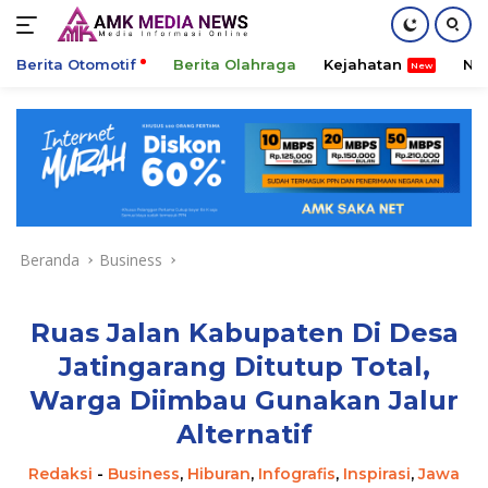
Berita Otomotif
Berita Olahraga
Kejahatan
Ni
Langsung
ke
konten
Beranda
Business
Ruas Jalan Kabupaten Di Desa
Jatingarang Ditutup Total,
Warga Diimbau Gunakan Jalur
Alternatif
Redaksi
-
Business
,
Hiburan
,
Infografis
,
Inspirasi
,
Jawa