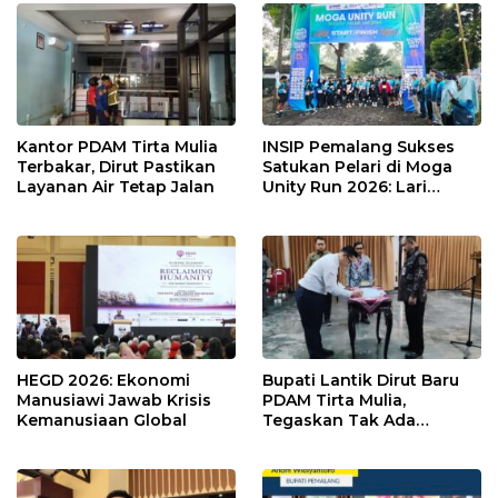
Kantor PDAM Tirta Mulia
INSIP Pemalang Sukses
Terbakar, Dirut Pastikan
Satukan Pelari di Moga
Layanan Air Tetap Jalan
Unity Run 2026: Lari
Sehat, Wisata Moga
Terangkat
HEGD 2026: Ekonomi
Bupati Lantik Dirut Baru
Manusiawi Jawab Krisis
PDAM Tirta Mulia,
Kemanusiaan Global
Tegaskan Tak Ada
Toleransi bagi Kinerja
yang Gagal