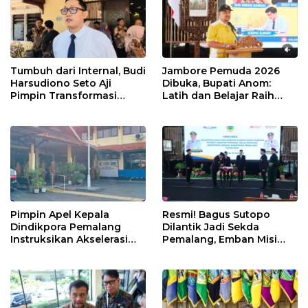
Tumbuh dari Internal, Budi
Jambore Pemuda 2026
Harsudiono Seto Aji
Dibuka, Bupati Anom:
Pimpin Transformasi
Latih dan Belajar Raih
PDAM Pemalang
Masa Depan
Pimpin Apel Kepala
Resmi! Bagus Sutopo
Dindikpora Pemalang
Dilantik Jadi Sekda
Instruksikan Akselerasi
Pemalang, Emban Misi
Program Kerja
Besar Naikan IPM