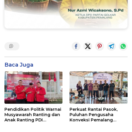
Baca Juga
Pendidikan Politik Warnai
Perkuat Rantai Pasok,
Musyawarah Ranting dan
Puluhan Pengusaha
Anak Ranting PDI
Konveksi Pemalang
Perjuangan Serentak se-
Resmikan Wadah
Kecamatan Belik
‘Pakopen’