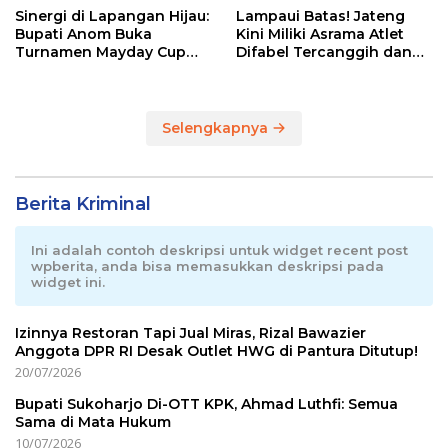
Sinergi di Lapangan Hijau:
Lampaui Batas! Jateng
Bupati Anom Buka
Kini Miliki Asrama Atlet
Turnamen Mayday Cup
Difabel Tercanggih dan
2026
Terpadu di RI
Selengkapnya
Berita Kriminal
Ini adalah contoh deskripsi untuk widget recent post
wpberita, anda bisa memasukkan deskripsi pada
widget ini.
Izinnya Restoran Tapi Jual Miras, Rizal Bawazier
Anggota DPR RI Desak Outlet HWG di Pantura Ditutup!
20/07/2026
Bupati Sukoharjo Di-OTT KPK, Ahmad Luthfi: Semua
Sama di Mata Hukum
10/07/2026