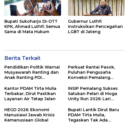
Bupati Sukoharjo Di-OTT
Gubernur Luthfi
KPK, Ahmad Luthfi: Semua
Instruksikan Pencegahan
Sama di Mata Hukum
LGBT di Jateng
Berita Terkait
Pendidikan Politik Warnai
Perkuat Rantai Pasok,
Musyawarah Ranting dan
Puluhan Pengusaha
Anak Ranting PDI
Konveksi Pemalang
Perjuangan Serentak se-
Resmikan Wadah
Kecamatan Belik
‘Pakopen’
Kantor PDAM Tirta Mulia
INSIP Pemalang Sukses
Terbakar, Dirut Pastikan
Satukan Pelari di Moga
Layanan Air Tetap Jalan
Unity Run 2026: Lari
Sehat, Wisata Moga
Terangkat
HEGD 2026: Ekonomi
Bupati Lantik Dirut Baru
Manusiawi Jawab Krisis
PDAM Tirta Mulia,
Kemanusiaan Global
Tegaskan Tak Ada
Toleransi bagi Kinerja