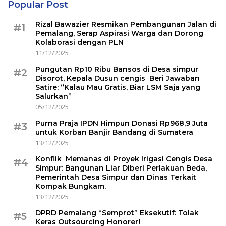
Popular Post
Rizal Bawazier Resmikan Pembangunan Jalan di
#1
Pemalang, Serap Aspirasi Warga dan Dorong
Kolaborasi dengan PLN
11/12/2025
Pungutan Rp10 Ribu Bansos di Desa simpur
#2
Disorot, Kepala Dusun cengis Beri Jawaban
Satire: “Kalau Mau Gratis, Biar LSM Saja yang
Salurkan”
05/12/2025
Purna Praja IPDN Himpun Donasi Rp968,9 Juta
#3
untuk Korban Banjir Bandang di Sumatera
13/12/2025
Konflik Memanas di Proyek Irigasi Cengis Desa
#4
Simpur: Bangunan Liar Diberi Perlakuan Beda,
Pemerintah Desa Simpur dan Dinas Terkait
Kompak Bungkam.
13/12/2025
DPRD Pemalang “Semprot” Eksekutif: Tolak
#5
Keras Outsourcing Honorer!