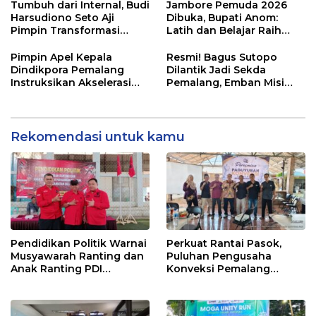
yang Gagal
Tumbuh dari Internal, Budi
Jambore Pemuda 2026
Harsudiono Seto Aji
Dibuka, Bupati Anom:
Pimpin Transformasi
Latih dan Belajar Raih
PDAM Pemalang
Masa Depan
Pimpin Apel Kepala
Resmi! Bagus Sutopo
Dindikpora Pemalang
Dilantik Jadi Sekda
Instruksikan Akselerasi
Pemalang, Emban Misi
Program Kerja
Besar Naikan IPM
Rekomendasi untuk kamu
Pendidikan Politik Warnai
Perkuat Rantai Pasok,
Musyawarah Ranting dan
Puluhan Pengusaha
Anak Ranting PDI
Konveksi Pemalang
Perjuangan Serentak se-
Resmikan Wadah
Kecamatan Belik
‘Pakopen’