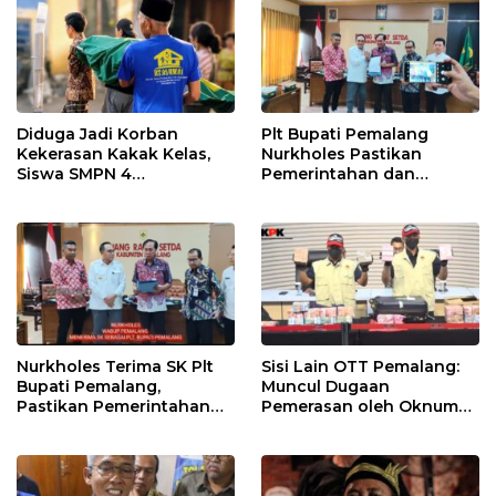
Diduga Jadi Korban
Plt Bupati Pemalang
Kekerasan Kakak Kelas,
Nurkholes Pastikan
Siswa SMPN 4
Pemerintahan dan
Randudongkal Meninggal
Pelayanan Publik Tetap
Dunia
Berjalan
Nurkholes Terima SK Plt
Sisi Lain OTT Pemalang:
Bupati Pemalang,
Muncul Dugaan
Pastikan Pemerintahan
Pemerasan oleh Oknum
Tetap Berjalan
Pegawai KPK