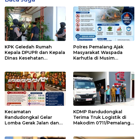
KPK Geledah Rumah
Polres Pemalang Ajak
Kepala DPUPR dan Kepala
Masyarakat Waspada
Dinas Kesehatan
Karhutla di Musim
Pemalang
Kemarau
Kecamatan
KDMP Randudongkal
Randudongkal Gelar
Terima Truk Logistik di
Lomba Gerak Jalan dan
Makodim 0711/Pemalang
Gobak Sodor Meriahkan
untuk Perkuat Distribusi
HUT RI ke-81
Desa