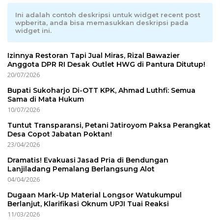
Ini adalah contoh deskripsi untuk widget recent post
wpberita, anda bisa memasukkan deskripsi pada
widget ini.
Izinnya Restoran Tapi Jual Miras, Rizal Bawazier
Anggota DPR RI Desak Outlet HWG di Pantura Ditutup!
20/07/2026
Bupati Sukoharjo Di-OTT KPK, Ahmad Luthfi: Semua
Sama di Mata Hukum
10/07/2026
Tuntut Transparansi, Petani Jatiroyom Paksa Perangkat
Desa Copot Jabatan Poktan!
23/04/2026
Dramatis! Evakuasi Jasad Pria di Bendungan
Lanjiladang Pemalang Berlangsung Alot
04/04/2026
Dugaan Mark-Up Material Longsor Watukumpul
Berlanjut, Klarifikasi Oknum UPJI Tuai Reaksi
11/03/2026