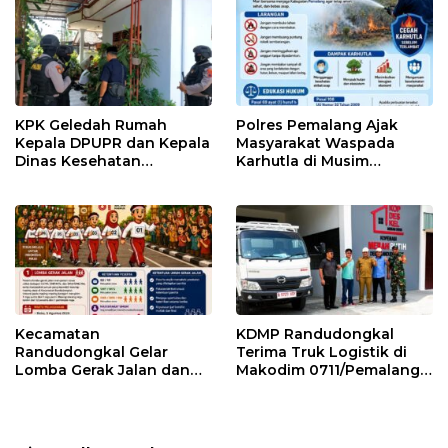
KPK Geledah Rumah
Polres Pemalang Ajak
Kepala DPUPR dan Kepala
Masyarakat Waspada
Dinas Kesehatan
Karhutla di Musim
Pemalang
Kemarau
Kecamatan
KDMP Randudongkal
Randudongkal Gelar
Terima Truk Logistik di
Lomba Gerak Jalan dan
Makodim 0711/Pemalang
Gobak Sodor Meriahkan
untuk Perkuat Distribusi
HUT RI ke-81
Desa