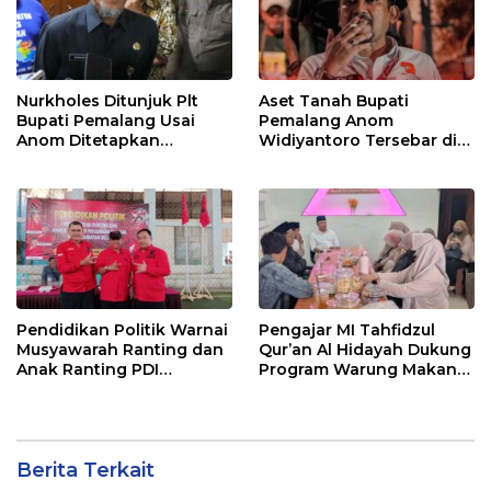
Nurkholes Ditunjuk Plt
Aset Tanah Bupati
Bupati Pemalang Usai
Pemalang Anom
Anom Ditetapkan
Widiyantoro Tersebar di
Tersangka KPK
Jawa dan Bali, Jadi
Sorotan Usai OTT KPK
Pendidikan Politik Warnai
Pengajar MI Tahfidzul
Musyawarah Ranting dan
Qur’an Al Hidayah Dukung
Anak Ranting PDI
Program Warung Makan
Perjuangan Serentak se-
Gratis AMK
Kecamatan Belik
Berita Terkait