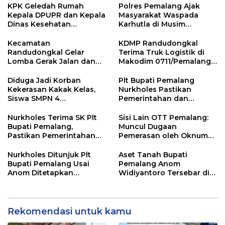
KPK Geledah Rumah
Polres Pemalang Ajak
Kepala DPUPR dan Kepala
Masyarakat Waspada
Dinas Kesehatan
Karhutla di Musim
Pemalang
Kemarau
Kecamatan
KDMP Randudongkal
Randudongkal Gelar
Terima Truk Logistik di
Lomba Gerak Jalan dan
Makodim 0711/Pemalang
Gobak Sodor Meriahkan
untuk Perkuat Distribusi
HUT RI ke-81
Desa
Diduga Jadi Korban
Plt Bupati Pemalang
Kekerasan Kakak Kelas,
Nurkholes Pastikan
Siswa SMPN 4
Pemerintahan dan
Randudongkal Meninggal
Pelayanan Publik Tetap
Dunia
Berjalan
Nurkholes Terima SK Plt
Sisi Lain OTT Pemalang:
Bupati Pemalang,
Muncul Dugaan
Pastikan Pemerintahan
Pemerasan oleh Oknum
Tetap Berjalan
Pegawai KPK
Nurkholes Ditunjuk Plt
Aset Tanah Bupati
Bupati Pemalang Usai
Pemalang Anom
Anom Ditetapkan
Widiyantoro Tersebar di
Tersangka KPK
Jawa dan Bali, Jadi
Sorotan Usai OTT KPK
Rekomendasi untuk kamu