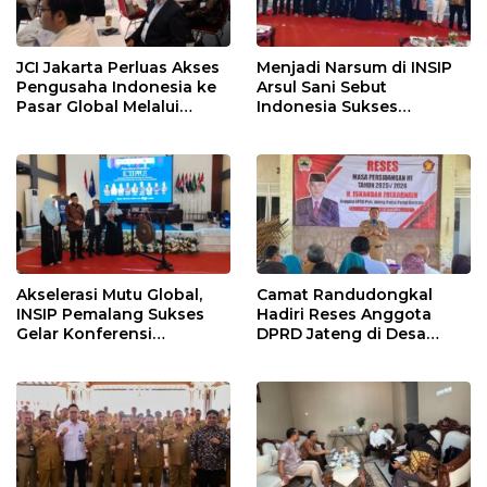
JCI Jakarta Perluas Akses
Menjadi Narsum di INSIP
Pengusaha Indonesia ke
Arsul Sani Sebut
Pasar Global Melalui
Indonesia Sukses
Kolaborasi dengan
Buktikan Nilai Islam
Singapura
Selaras dengan Konstitusi
Modern
Akselerasi Mutu Global,
Camat Randudongkal
INSIP Pemalang Sukses
Hadiri Reses Anggota
Gelar Konferensi
DPRD Jateng di Desa
Internasional Perdana
Mejagong