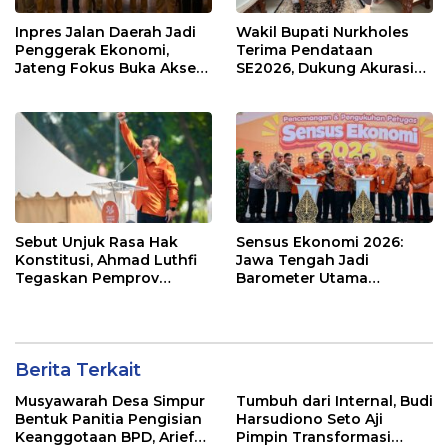
Inpres Jalan Daerah Jadi
Wakil Bupati Nurkholes
Penggerak Ekonomi,
Terima Pendataan
Jateng Fokus Buka Akses
SE2026, Dukung Akurasi
Wisata
Data Ekonomi Pemalang
Sebut Unjuk Rasa Hak
Sensus Ekonomi 2026:
Konstitusi, Ahmad Luthfi
Jawa Tengah Jadi
Tegaskan Pemprov
Barometer Utama
Jateng Tak Alergi Dikritik!
Penentu Arah Bisnis
Nasional!
Berita Terkait
Musyawarah Desa Simpur
Tumbuh dari Internal, Budi
Bentuk Panitia Pengisian
Harsudiono Seto Aji
Keanggotaan BPD, Arief
Pimpin Transformasi