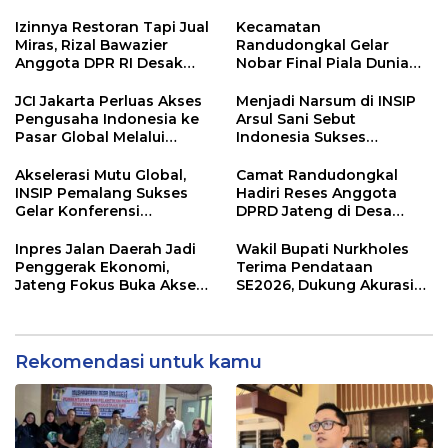
Maulana Dipercaya
PDAM Pemalang
Sebagai Ketua
Izinnya Restoran Tapi Jual
Kecamatan
Miras, Rizal Bawazier
Randudongkal Gelar
Anggota DPR RI Desak
Nobar Final Piala Dunia
Outlet HWG di Pantura
2026, Warga Diajak
Ditutup!
Ramaikan Acara
JCI Jakarta Perluas Akses
Menjadi Narsum di INSIP
Pengusaha Indonesia ke
Arsul Sani Sebut
Pasar Global Melalui
Indonesia Sukses
Kolaborasi dengan
Buktikan Nilai Islam
Singapura
Selaras dengan Konstitusi
Akselerasi Mutu Global,
Camat Randudongkal
Modern
INSIP Pemalang Sukses
Hadiri Reses Anggota
Gelar Konferensi
DPRD Jateng di Desa
Internasional Perdana
Mejagong
Inpres Jalan Daerah Jadi
Wakil Bupati Nurkholes
Penggerak Ekonomi,
Terima Pendataan
Jateng Fokus Buka Akses
SE2026, Dukung Akurasi
Wisata
Data Ekonomi Pemalang
Rekomendasi untuk kamu