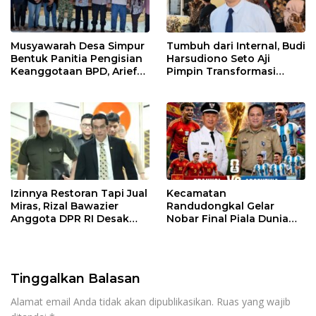
Musyawarah Desa Simpur
Tumbuh dari Internal, Budi
Bentuk Panitia Pengisian
Harsudiono Seto Aji
Keanggotaan BPD, Arief
Pimpin Transformasi
Maulana Dipercaya
PDAM Pemalang
Sebagai Ketua
Izinnya Restoran Tapi Jual
Kecamatan
Miras, Rizal Bawazier
Randudongkal Gelar
Anggota DPR RI Desak
Nobar Final Piala Dunia
Outlet HWG di Pantura
2026, Warga Diajak
Ditutup!
Ramaikan Acara
Tinggalkan Balasan
Alamat email Anda tidak akan dipublikasikan.
Ruas yang wajib