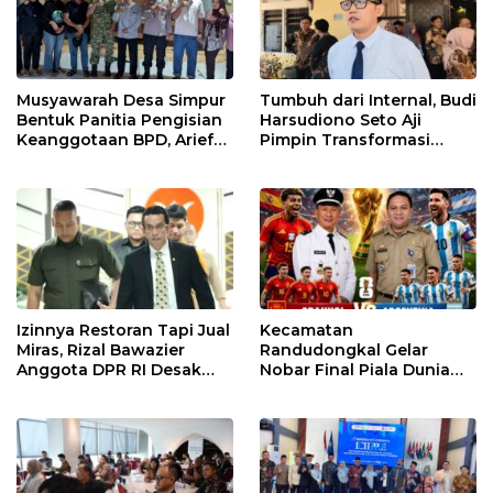
Musyawarah Desa Simpur
Tumbuh dari Internal, Budi
Bentuk Panitia Pengisian
Harsudiono Seto Aji
Keanggotaan BPD, Arief
Pimpin Transformasi
Maulana Dipercaya
PDAM Pemalang
Sebagai Ketua
Izinnya Restoran Tapi Jual
Kecamatan
Miras, Rizal Bawazier
Randudongkal Gelar
Anggota DPR RI Desak
Nobar Final Piala Dunia
Outlet HWG di Pantura
2026, Warga Diajak
Ditutup!
Ramaikan Acara