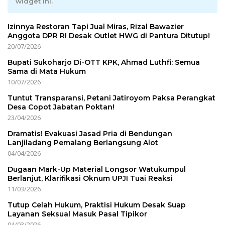
widget ini.
Izinnya Restoran Tapi Jual Miras, Rizal Bawazier
Anggota DPR RI Desak Outlet HWG di Pantura Ditutup!
20/07/2026
Bupati Sukoharjo Di-OTT KPK, Ahmad Luthfi: Semua
Sama di Mata Hukum
10/07/2026
Tuntut Transparansi, Petani Jatiroyom Paksa Perangkat
Desa Copot Jabatan Poktan!
23/04/2026
Dramatis! Evakuasi Jasad Pria di Bendungan
Lanjiladang Pemalang Berlangsung Alot
04/04/2026
Dugaan Mark-Up Material Longsor Watukumpul
Berlanjut, Klarifikasi Oknum UPJI Tuai Reaksi
11/03/2026
Tutup Celah Hukum, Praktisi Hukum Desak Suap
Layanan Seksual Masuk Pasal Tipikor
04/03/2026