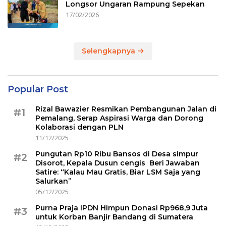
Longsor Ungaran Rampung Sepekan
17/02/2026
Selengkapnya
Popular Post
Rizal Bawazier Resmikan Pembangunan Jalan di
#1
Pemalang, Serap Aspirasi Warga dan Dorong
Kolaborasi dengan PLN
11/12/2025
Pungutan Rp10 Ribu Bansos di Desa simpur
#2
Disorot, Kepala Dusun cengis Beri Jawaban
Satire: “Kalau Mau Gratis, Biar LSM Saja yang
Salurkan”
05/12/2025
Purna Praja IPDN Himpun Donasi Rp968,9 Juta
#3
untuk Korban Banjir Bandang di Sumatera