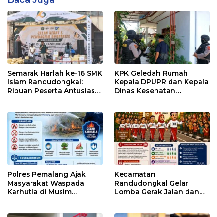
Semarak Harlah ke-16 SMK
KPK Geledah Rumah
Islam Randudongkal:
Kepala DPUPR dan Kepala
Ribuan Peserta Antusias
Dinas Kesehatan
Ikuti Jalan Sehat
Pemalang
Berhadiah Motor
Polres Pemalang Ajak
Kecamatan
Masyarakat Waspada
Randudongkal Gelar
Karhutla di Musim
Lomba Gerak Jalan dan
Kemarau
Gobak Sodor Meriahkan
HUT RI ke-81