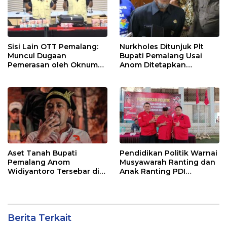
Sisi Lain OTT Pemalang:
Nurkholes Ditunjuk Plt
Muncul Dugaan
Bupati Pemalang Usai
Pemerasan oleh Oknum
Anom Ditetapkan
Pegawai KPK
Tersangka KPK
Aset Tanah Bupati
Pendidikan Politik Warnai
Pemalang Anom
Musyawarah Ranting dan
Widiyantoro Tersebar di
Anak Ranting PDI
Jawa dan Bali, Jadi
Perjuangan Serentak se-
Sorotan Usai OTT KPK
Kecamatan Belik
Berita Terkait