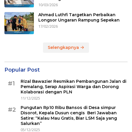
10/03/2026
Ahmad Luthfi Targetkan Perbaikan
Longsor Ungaran Rampung Sepekan
17/02/2026
Selengkapnya
Popular Post
Rizal Bawazier Resmikan Pembangunan Jalan di
#1
Pemalang, Serap Aspirasi Warga dan Dorong
Kolaborasi dengan PLN
11/12/2025
Pungutan Rp10 Ribu Bansos di Desa simpur
#2
Disorot, Kepala Dusun cengis Beri Jawaban
Satire: “Kalau Mau Gratis, Biar LSM Saja yang
Salurkan”
05/12/2025