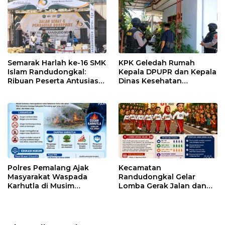
Semarak Harlah ke-16 SMK
KPK Geledah Rumah
Islam Randudongkal:
Kepala DPUPR dan Kepala
Ribuan Peserta Antusias
Dinas Kesehatan
Ikuti Jalan Sehat
Pemalang
Berhadiah Motor
Polres Pemalang Ajak
Kecamatan
Masyarakat Waspada
Randudongkal Gelar
Karhutla di Musim
Lomba Gerak Jalan dan
Kemarau
Gobak Sodor Meriahkan
HUT RI ke-81