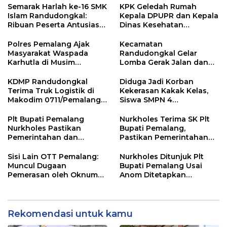
Semarak Harlah ke-16 SMK
KPK Geledah Rumah
Islam Randudongkal:
Kepala DPUPR dan Kepala
Ribuan Peserta Antusias
Dinas Kesehatan
Ikuti Jalan Sehat
Pemalang
Berhadiah Motor
Polres Pemalang Ajak
Kecamatan
Masyarakat Waspada
Randudongkal Gelar
Karhutla di Musim
Lomba Gerak Jalan dan
Kemarau
Gobak Sodor Meriahkan
HUT RI ke-81
KDMP Randudongkal
Diduga Jadi Korban
Terima Truk Logistik di
Kekerasan Kakak Kelas,
Makodim 0711/Pemalang
Siswa SMPN 4
untuk Perkuat Distribusi
Randudongkal Meninggal
Desa
Dunia
Plt Bupati Pemalang
Nurkholes Terima SK Plt
Nurkholes Pastikan
Bupati Pemalang,
Pemerintahan dan
Pastikan Pemerintahan
Pelayanan Publik Tetap
Tetap Berjalan
Berjalan
Sisi Lain OTT Pemalang:
Nurkholes Ditunjuk Plt
Muncul Dugaan
Bupati Pemalang Usai
Pemerasan oleh Oknum
Anom Ditetapkan
Pegawai KPK
Tersangka KPK
Rekomendasi untuk kamu