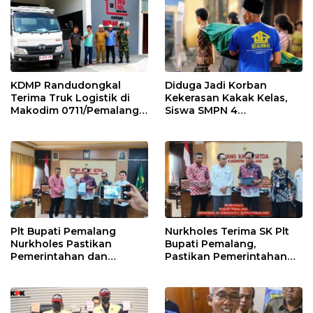
KDMP Randudongkal
Diduga Jadi Korban
Terima Truk Logistik di
Kekerasan Kakak Kelas,
Makodim 0711/Pemalang
Siswa SMPN 4
untuk Perkuat Distribusi
Randudongkal Meninggal
Desa
Dunia
Plt Bupati Pemalang
Nurkholes Terima SK Plt
Nurkholes Pastikan
Bupati Pemalang,
Pemerintahan dan
Pastikan Pemerintahan
Pelayanan Publik Tetap
Tetap Berjalan
Berjalan