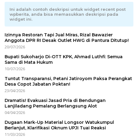
Ini adalah contoh deskripsi untuk widget recent post
wpberita, anda bisa memasukkan deskripsi pada
widget ini.
Izinnya Restoran Tapi Jual Miras, Rizal Bawazier
Anggota DPR RI Desak Outlet HWG di Pantura Ditutup!
20/07/2026
Bupati Sukoharjo Di-OTT KPK, Ahmad Luthfi: Semua
Sama di Mata Hukum
10/07/2026
Tuntut Transparansi, Petani Jatiroyom Paksa Perangkat
Desa Copot Jabatan Poktan!
23/04/2026
Dramatis! Evakuasi Jasad Pria di Bendungan
Lanjiladang Pemalang Berlangsung Alot
04/04/2026
Dugaan Mark-Up Material Longsor Watukumpul
Berlanjut, Klarifikasi Oknum UPJI Tuai Reaksi
11/03/2026