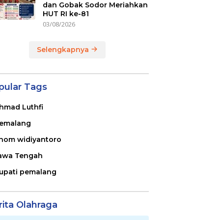
dan Gobak Sodor Meriahkan
HUT RI ke-81
03/08/2026
Selengkapnya
pular Tags
hmad Luthfi
emalang
nom widiyantoro
awa Tengah
upati pemalang
rita Olahraga