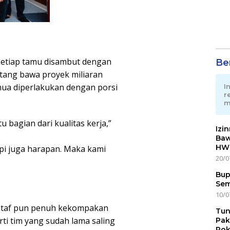
 Setiap tamu disambut dengan
Ber
atang bawa proyek miliaran
mua diperlakukan dengan porsi
I
r
m
 bagian dari kualitas kerja,”
Izi
Baw
HWG
pi juga harapan. Maka kami
20/0
Bup
Sem
10/0
staf pun penuh kekompakan
Tun
ti tim yang sudah lama saling
Pak
Pok