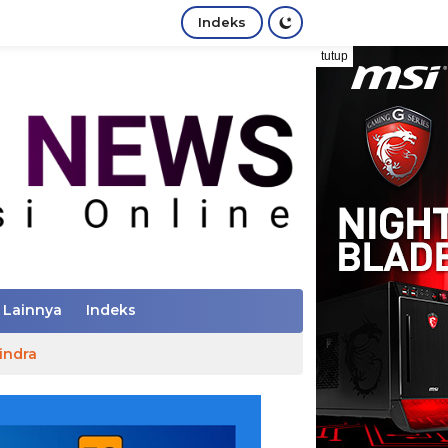
Indeks
tutup
Lainnya
Indeks
indra