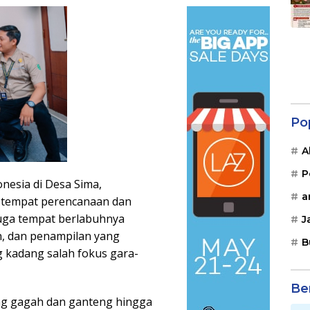
Po
A
P
nesia di Desa Sima,
a
 tempat perencanaan dan
juga tempat berlabuhnya
J
, dan penampilan yang
B
 kadang salah fokus gara-
Be
yang gagah dan ganteng hingga