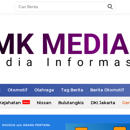
k
Otomotif
Olahraga
Tag Berita
Berita Otomotif
Kejahatan
Nissan
Bulutangkis
DKI Jakarta
Ger