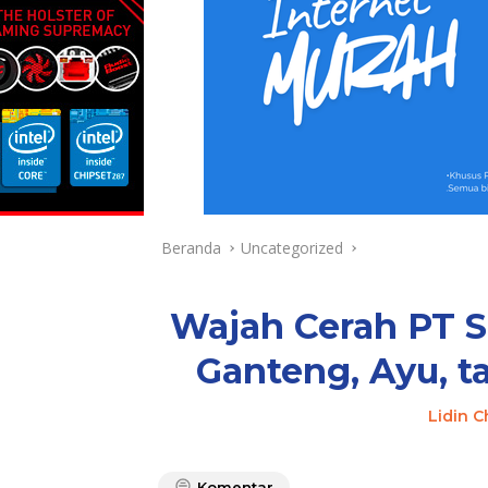
Beranda
Uncategorized
Wajah Cerah PT S
Ganteng, Ayu, t
Lidin 
Komentar