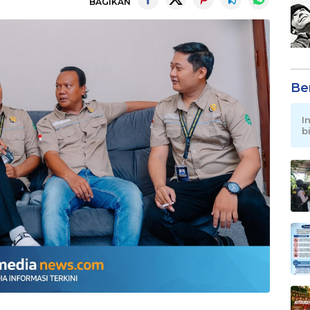
BAGIKAN
Be
I
b