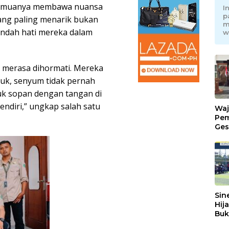
 semuanya membawa nuansa
I
p
yang paling menarik bukan
m
endah hati mereka dalam
w
g merasa dihormati. Mereka
uk, senyum tidak pernah
duk sopan dengan tangan di
endiri,” ungkap salah satu
Waj
Pem
Ges
Jat
Sin
Hij
Buk
May