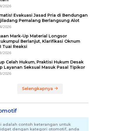
4/2026
matis! Evakuasi Jasad Pria di Bendungan
jiladang Pemalang Berlangsung Alot
4/2026
aan Mark-Up Material Longsor
ukumpul Berlanjut, Klarifikasi Oknum
I Tuai Reaksi
3/2026
up Celah Hukum, Praktisi Hukum Desak
p Layanan Seksual Masuk Pasal Tipikor
3/2026
Selengkapnya
omotif
ni adalah contoh keterangan untuk
idget dengan kategori otomotif, anda