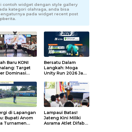
ni contoh widget dengan style gallery
ada kategori olahraga, anda bisa
engaturnya pada widget recent post
pberita.
ah Baru KONI
Bersatu Dalam
alang: Target
Langkah: Moga
er Dominasi
Unity Run 2026 Jadi
eng!
Magnet Baru
Olahraga Pemalang
ergi di Lapangan
Lampaui Batas!
au: Bupati Anom
Jateng Kini Miliki
a Turnamen
Asrama Atlet Difabel
day Cup 2026
Tercanggih dan