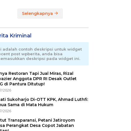
Terpadu di RI
Selengkapnya
ita Kriminal
ni adalah contoh deskripsi untuk widget
ecent post wpberita, anda bisa
emasukkan deskripsi pada widget ini.
nnya Restoran Tapi Jual Miras, Rizal
azier Anggota DPR RI Desak Outlet
 di Pantura Ditutup!
7/2026
ati Sukoharjo Di-OTT KPK, Ahmad Luthfi:
ua Sama di Mata Hukum
7/2026
tut Transparansi, Petani Jatiroyom
sa Perangkat Desa Copot Jabatan
tan!