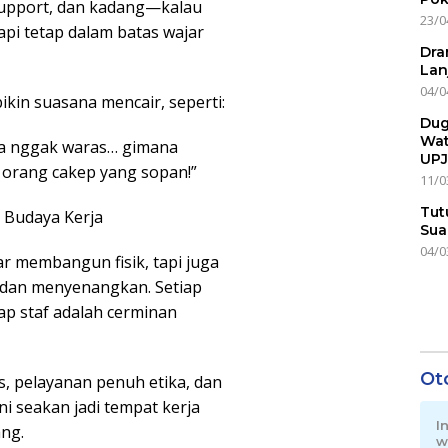
support, dan kadang—kalau
23/0
pi tetap dalam batas wajar
Dra
Lan
04/0
ikin suasana mencair, seperti:
Dug
Wat
 ya nggak waras… gimana
UPJ
 orang cakep yang sopan!”
11/0
Tut
 Budaya Kerja
Sua
04/0
r membangun fisik, tapi juga
 dan menyenangkan. Setiap
ap staf adalah cerminan
Ot
, pelayanan penuh etika, dan
i seakan jadi tempat kerja
I
ang.
w