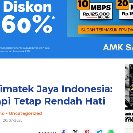
imatek Jaya Indonesia:
api Tetap Rendah Hati
Cho
-
Uncategorized
20/07/2025