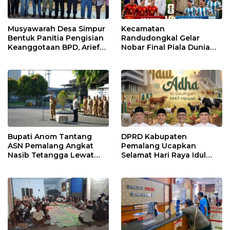
Musyawarah Desa Simpur
Kecamatan
Bentuk Panitia Pengisian
Randudongkal Gelar
Keanggotaan BPD, Arief
Nobar Final Piala Dunia
Maulana Dipercaya
2026, Warga Diajak
Sebagai Ketua
Ramaikan Acara
Bupati Anom Tantang
DPRD Kabupaten
ASN Pemalang Angkat
Pemalang Ucapkan
Nasib Tetangga Lewat
Selamat Hari Raya Idul
“ASN Pedot”
Adha 1447 Hijriah