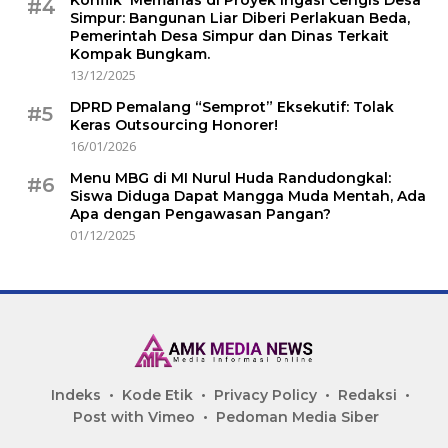
Konflik Memanas di Proyek Irigasi Cengis Desa
#4
Simpur: Bangunan Liar Diberi Perlakuan Beda,
Pemerintah Desa Simpur dan Dinas Terkait
Kompak Bungkam.
13/12/2025
DPRD Pemalang “Semprot” Eksekutif: Tolak
#5
Keras Outsourcing Honorer!
16/01/2026
Menu MBG di MI Nurul Huda Randudongkal:
#6
Siswa Diduga Dapat Mangga Muda Mentah, Ada
Apa dengan Pengawasan Pangan?
01/12/2025
Indeks
Kode Etik
Privacy Policy
Redaksi
Post with Vimeo
Pedoman Media Siber