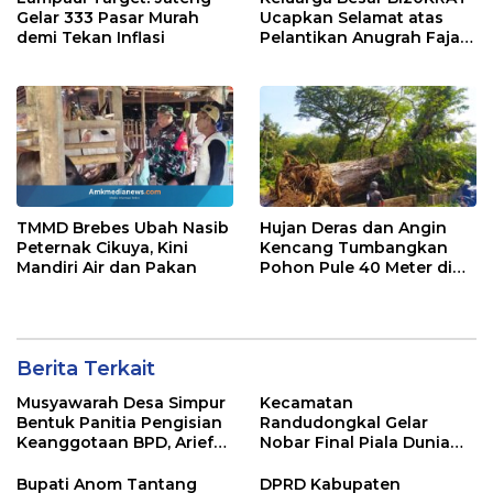
Gelar 333 Pasar Murah
Ucapkan Selamat atas
demi Tekan Inflasi
Pelantikan Anugrah Fajar
Fahrurazie sebagai Kepala
Bidang Statistik
Diskominfotik NTB
TMMD Brebes Ubah Nasib
Hujan Deras dan Angin
Peternak Cikuya, Kini
Kencang Tumbangkan
Mandiri Air dan Pakan
Pohon Pule 40 Meter di
TPU Sendekala Mejagong
Berita Terkait
Musyawarah Desa Simpur
Kecamatan
Bentuk Panitia Pengisian
Randudongkal Gelar
Keanggotaan BPD, Arief
Nobar Final Piala Dunia
Maulana Dipercaya
2026, Warga Diajak
Sebagai Ketua
Ramaikan Acara
Bupati Anom Tantang
DPRD Kabupaten