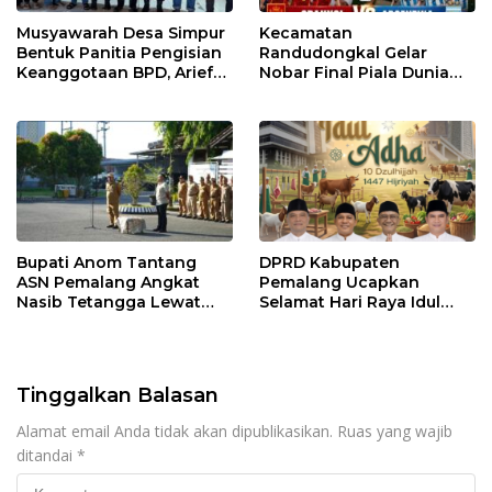
Musyawarah Desa Simpur
Kecamatan
Bentuk Panitia Pengisian
Randudongkal Gelar
Keanggotaan BPD, Arief
Nobar Final Piala Dunia
Maulana Dipercaya
2026, Warga Diajak
Sebagai Ketua
Ramaikan Acara
Bupati Anom Tantang
DPRD Kabupaten
ASN Pemalang Angkat
Pemalang Ucapkan
Nasib Tetangga Lewat
Selamat Hari Raya Idul
“ASN Pedot”
Adha 1447 Hijriah
Tinggalkan Balasan
Alamat email Anda tidak akan dipublikasikan.
Ruas yang wajib
ditandai
*