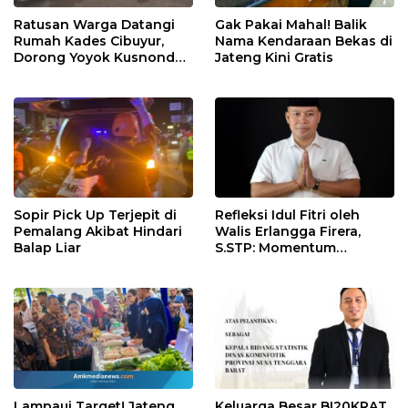
Ratusan Warga Datangi
Gak Pakai Mahal! Balik
Rumah Kades Cibuyur,
Nama Kendaraan Bekas di
Dorong Yoyok Kusnondo
Jateng Kini Gratis
Maju Kembali
Sopir Pick Up Terjepit di
Refleksi Idul Fitri oleh
Pemalang Akibat Hindari
Walis Erlangga Firera,
Balap Liar
S.STP: Momentum
Memperkuat Kepedulian
Sosial
Lampaui Target! Jateng
Keluarga Besar BI20KRAT