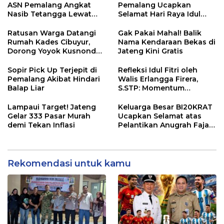
ASN Pemalang Angkat
Pemalang Ucapkan
Nasib Tetangga Lewat
Selamat Hari Raya Idul
“ASN Pedot”
Adha 1447 Hijriah
Ratusan Warga Datangi
Gak Pakai Mahal! Balik
Rumah Kades Cibuyur,
Nama Kendaraan Bekas di
Dorong Yoyok Kusnondo
Jateng Kini Gratis
Maju Kembali
Sopir Pick Up Terjepit di
Refleksi Idul Fitri oleh
Pemalang Akibat Hindari
Walis Erlangga Firera,
Balap Liar
S.STP: Momentum
Memperkuat Kepedulian
Sosial
Lampaui Target! Jateng
Keluarga Besar BI20KRAT
Gelar 333 Pasar Murah
Ucapkan Selamat atas
demi Tekan Inflasi
Pelantikan Anugrah Fajar
Fahrurazie sebagai Kepala
Bidang Statistik
Diskominfotik NTB
Rekomendasi untuk kamu