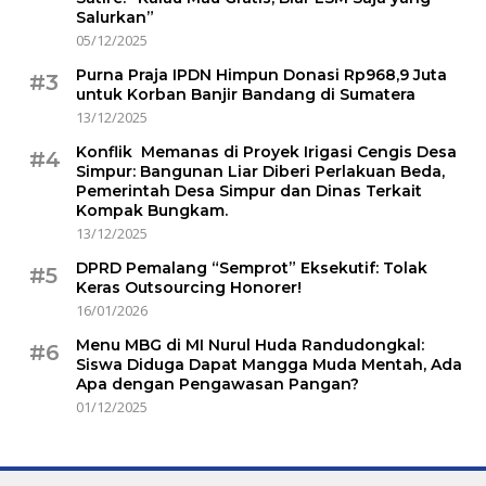
Salurkan”
05/12/2025
Purna Praja IPDN Himpun Donasi Rp968,9 Juta
#3
untuk Korban Banjir Bandang di Sumatera
13/12/2025
Konflik Memanas di Proyek Irigasi Cengis Desa
#4
Simpur: Bangunan Liar Diberi Perlakuan Beda,
Pemerintah Desa Simpur dan Dinas Terkait
Kompak Bungkam.
13/12/2025
DPRD Pemalang “Semprot” Eksekutif: Tolak
#5
Keras Outsourcing Honorer!
16/01/2026
Menu MBG di MI Nurul Huda Randudongkal:
#6
Siswa Diduga Dapat Mangga Muda Mentah, Ada
Apa dengan Pengawasan Pangan?
01/12/2025