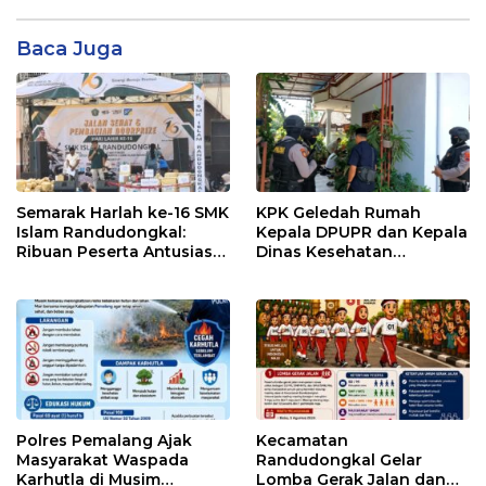
Baca Juga
Semarak Harlah ke-16 SMK
KPK Geledah Rumah
Islam Randudongkal:
Kepala DPUPR dan Kepala
Ribuan Peserta Antusias
Dinas Kesehatan
Ikuti Jalan Sehat
Pemalang
Berhadiah Motor
Polres Pemalang Ajak
Kecamatan
Masyarakat Waspada
Randudongkal Gelar
Karhutla di Musim
Lomba Gerak Jalan dan