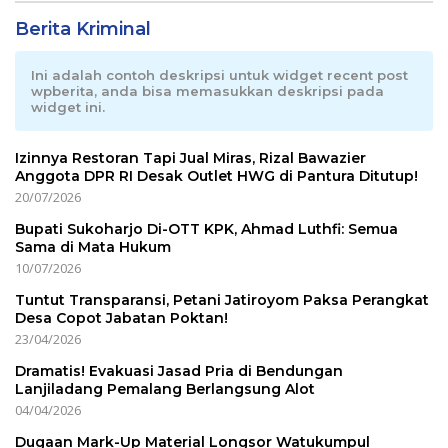
Berita Kriminal
Ini adalah contoh deskripsi untuk widget recent post
wpberita, anda bisa memasukkan deskripsi pada
widget ini.
Izinnya Restoran Tapi Jual Miras, Rizal Bawazier
Anggota DPR RI Desak Outlet HWG di Pantura Ditutup!
20/07/2026
Bupati Sukoharjo Di-OTT KPK, Ahmad Luthfi: Semua
Sama di Mata Hukum
10/07/2026
Tuntut Transparansi, Petani Jatiroyom Paksa Perangkat
Desa Copot Jabatan Poktan!
23/04/2026
Dramatis! Evakuasi Jasad Pria di Bendungan
Lanjiladang Pemalang Berlangsung Alot
04/04/2026
Dugaan Mark-Up Material Longsor Watukumpul