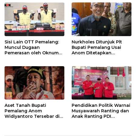
Berjalan
Sisi Lain OTT Pemalang:
Nurkholes Ditunjuk Plt
Muncul Dugaan
Bupati Pemalang Usai
Pemerasan oleh Oknum
Anom Ditetapkan
Pegawai KPK
Tersangka KPK
Aset Tanah Bupati
Pendidikan Politik Warnai
Pemalang Anom
Musyawarah Ranting dan
Widiyantoro Tersebar di
Anak Ranting PDI
Jawa dan Bali, Jadi
Perjuangan Serentak se-
Sorotan Usai OTT KPK
Kecamatan Belik