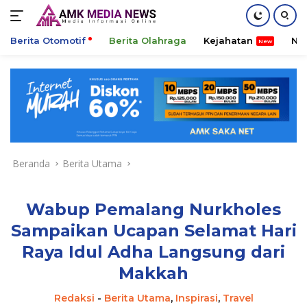
Berita Otomotif
Berita Olahraga
Kejahatan
Ni
Langsung
ke
konten
Beranda
Berita Utama
Wabup Pemalang Nurkholes
Sampaikan Ucapan Selamat Hari
Raya Idul Adha Langsung dari
Makkah
Redaksi
-
Berita Utama
,
Inspirasi
,
Travel