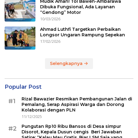
Mudik Aman! Tol Bawen-Ambarawa
Dibuka Fungsional, Ada Layanan
“Gendong” Motor
10/03/2026
Ahmad Luthfi Targetkan Perbaikan
Longsor Ungaran Rampung Sepekan
17/02/2026
Selengkapnya
Popular Post
Rizal Bawazier Resmikan Pembangunan Jalan di
#1
Pemalang, Serap Aspirasi Warga dan Dorong
Kolaborasi dengan PLN
11/12/2025
Pungutan Rp10 Ribu Bansos di Desa simpur
#2
Disorot, Kepala Dusun cengis Beri Jawaban
Satire: “Kalau Mau Gratis, Biar LSM Saja yang