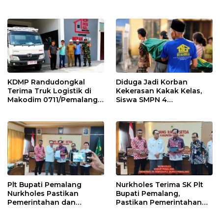
Kemarau
Gobak Sodor Meriahkan
HUT RI ke-81
KDMP Randudongkal
Diduga Jadi Korban
Terima Truk Logistik di
Kekerasan Kakak Kelas,
Makodim 0711/Pemalang
Siswa SMPN 4
untuk Perkuat Distribusi
Randudongkal Meninggal
Desa
Dunia
Plt Bupati Pemalang
Nurkholes Terima SK Plt
Nurkholes Pastikan
Bupati Pemalang,
Pemerintahan dan
Pastikan Pemerintahan
Pelayanan Publik Tetap
Tetap Berjalan