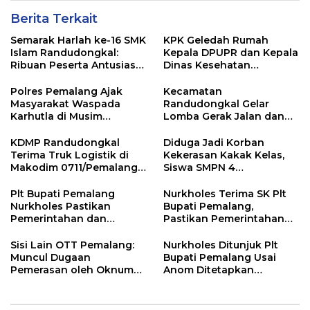
Berita Terkait
Semarak Harlah ke-16 SMK
KPK Geledah Rumah
Islam Randudongkal:
Kepala DPUPR dan Kepala
Ribuan Peserta Antusias
Dinas Kesehatan
Ikuti Jalan Sehat
Pemalang
Berhadiah Motor
Polres Pemalang Ajak
Kecamatan
Masyarakat Waspada
Randudongkal Gelar
Karhutla di Musim
Lomba Gerak Jalan dan
Kemarau
Gobak Sodor Meriahkan
HUT RI ke-81
KDMP Randudongkal
Diduga Jadi Korban
Terima Truk Logistik di
Kekerasan Kakak Kelas,
Makodim 0711/Pemalang
Siswa SMPN 4
untuk Perkuat Distribusi
Randudongkal Meninggal
Desa
Dunia
Plt Bupati Pemalang
Nurkholes Terima SK Plt
Nurkholes Pastikan
Bupati Pemalang,
Pemerintahan dan
Pastikan Pemerintahan
Pelayanan Publik Tetap
Tetap Berjalan
Berjalan
Sisi Lain OTT Pemalang:
Nurkholes Ditunjuk Plt
Muncul Dugaan
Bupati Pemalang Usai
Pemerasan oleh Oknum
Anom Ditetapkan
Pegawai KPK
Tersangka KPK