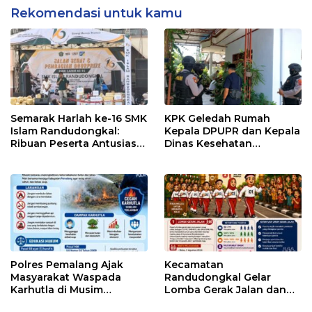
Rekomendasi untuk kamu
Semarak Harlah ke-16 SMK
KPK Geledah Rumah
Islam Randudongkal:
Kepala DPUPR dan Kepala
Ribuan Peserta Antusias
Dinas Kesehatan
Ikuti Jalan Sehat
Pemalang
Berhadiah Motor
Polres Pemalang Ajak
Kecamatan
Masyarakat Waspada
Randudongkal Gelar
Karhutla di Musim
Lomba Gerak Jalan dan
Kemarau
Gobak Sodor Meriahkan