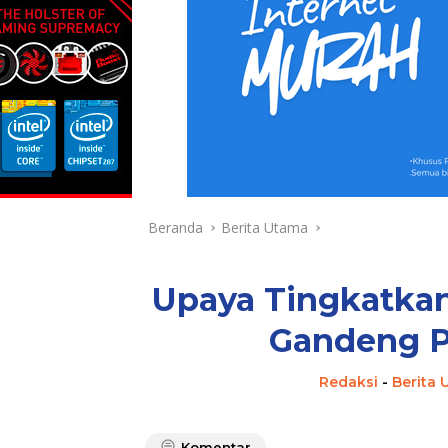
Beranda
Berita Utama
Upaya Tingkatka
Gandeng P
Redaksi
-
Berita
Komentar