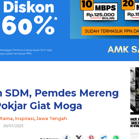
n SDM, Pemdes Mereng
okjar Giat Moga
 Utama
,
Inspirasi
,
Jawa Tengah
30/01/2025