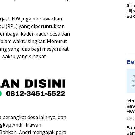
Sin
Hij
Buk
Kerja, UNW juga menawarkan
May
u (RPL) yang diperuntukkan
 lembaga, kader-kader desa dan
dalam waktu singkat. Menurut
ang yang luas bagi masyarakat
 waktu yang singkat.
Ber
I
r
m
Izi
Baw
HWG
 perangkat desa lainnya, dan
20/0
ungkap Andri Irawan
Bup
 Bahkan, Andri mengajak para
Sem