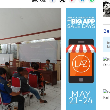
BAGIKAN
Be
I
b