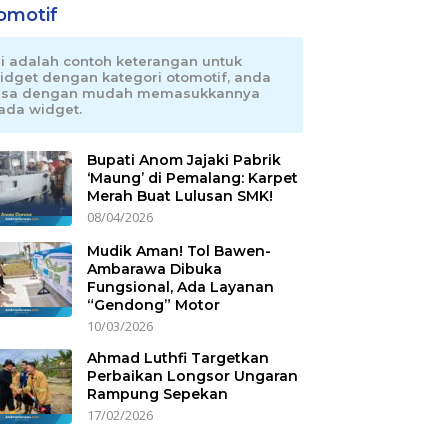
omotif
ni adalah contoh keterangan untuk
idget dengan kategori otomotif, anda
isa dengan mudah memasukkannya
ada widget.
Bupati Anom Jajaki Pabrik
‘Maung’ di Pemalang: Karpet
Merah Buat Lulusan SMK!
08/04/2026
Mudik Aman! Tol Bawen-
Ambarawa Dibuka
Fungsional, Ada Layanan
“Gendong” Motor
10/03/2026
Ahmad Luthfi Targetkan
Perbaikan Longsor Ungaran
Rampung Sepekan
17/02/2026