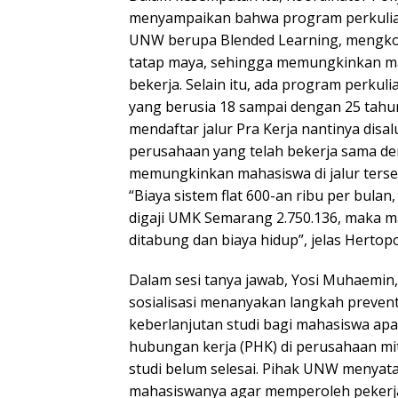
menyampaikan bahwa program perkulia
UNW berupa Blended Learning, mengko
tatap maya, sehingga memungkinkan ma
bekerja. Selain itu, ada program perkul
yang berusia 18 sampai dengan 25 tahu
mendaftar jalur Pra Kerja nantinya disa
perusahaan yang telah bekerja sama 
memungkinkan mahasiswa di jalur terseb
“Biaya sistem flat 600-an ribu per bulan,
digaji UMK Semarang 2.750.136, maka m
ditabung dan biaya hidup”, jelas Hertop
Dalam sesi tanya jawab, Yosi Muhaemin,
sosialisasi menanyakan langkah preve
keberlanjutan studi bagi mahasiswa apa
hubungan kerja (PHK) di perusahaan m
studi belum selesai. Pihak UNW menyat
mahasiswanya agar memperoleh pekerja