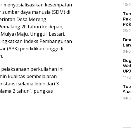
r menyosialisasikan kesempatan
10/0
ar sumber daya manusia (SDM) di
Tun
erintah Desa Mereng
Pak
Pok
Pemalang 20 tahun ke depan,
23/0
ulya (Maju, Unggul, Lestari,
Dra
eningkatkan Indeks Pembangunan
Lan
ar (APK) pendidikan tinggi di
04/0
n.
Dug
Wat
pelaksanaan perkuliahan ini
UPJ
min kualitas pembelajaran.
11/0
nstansi selama lebih dari 3
Tut
elama 2 tahun”, pungkas
Sua
04/0