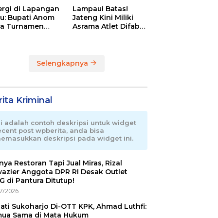
ergi di Lapangan
Lampaui Batas!
au: Bupati Anom
Jateng Kini Miliki
a Turnamen
Asrama Atlet Difabel
day Cup 2026
Tercanggih dan
Terpadu di RI
Selengkapnya
ita Kriminal
ni adalah contoh deskripsi untuk widget
ecent post wpberita, anda bisa
emasukkan deskripsi pada widget ini.
nnya Restoran Tapi Jual Miras, Rizal
azier Anggota DPR RI Desak Outlet
 di Pantura Ditutup!
7/2026
ati Sukoharjo Di-OTT KPK, Ahmad Luthfi:
ua Sama di Mata Hukum