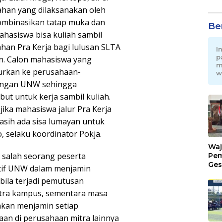
han yang dilaksanakan oleh
mbinasikan tatap muka dan
Be
hasiswa bisa kuliah sambil
iahan Pra Kerja bagi lulusan SLTA
I
p
n. Calon mahasiswa yang
m
lurkan ke perusahaan-
w
dengan UNW sehingga
ut untuk kerja sambil kuliah.
 jika mahasiswa jalur Pra Kerja
asih ada sisa lumayan untuk
o, selaku koordinator Pokja.
Waj
 salah seorang peserta
Pem
Ges
ntif UNW dalam menjamin
Jat
bila terjadi pemutusan
itra kampus, sementara masa
akan menjamin setiap
an di perusahaan mitra lainnya