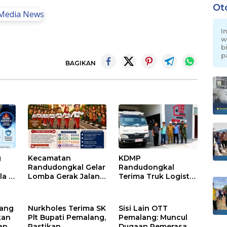
Ot
I
w
b
p
BAGIKAN
g
Kecamatan
KDMP
Randudongkal Gelar
Randudongkal
a di
Lomba Gerak Jalan
Terima Truk Logistik
dan Gobak Sodor
di Makodim
Meriahkan HUT RI
0711/Pemalang
ke-81
untuk Perkuat
lang
Nurkholes Terima SK
Sisi Lain OTT
Distribusi Desa
kan
Plt Bupati Pemalang,
Pemalang: Muncul
an
Pastikan
Dugaan Pemerasan