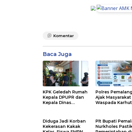
Komentar
Baca Juga
KPK Geledah Rumah
Polres Pemalan
Kepala DPUPR dan
Ajak Masyarakat
Kepala Dinas
Waspada Karhutl
Kesehatan
Musim Kemarau
Pemalang
Diduga Jadi Korban
Plt Bupati Pema
Kekerasan Kakak
Nurkholes Pasti
Kelas, Siswa SMPN 4
Pemerintahan d