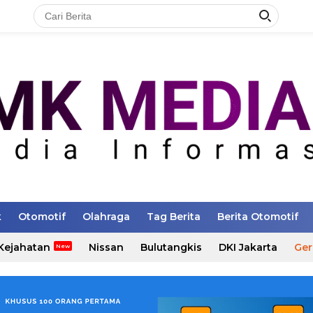
k
Otomotif
Olahraga
Tag Berita
Berita Otomotif
Kejahatan
Nissan
Bulutangkis
DKI Jakarta
Ger