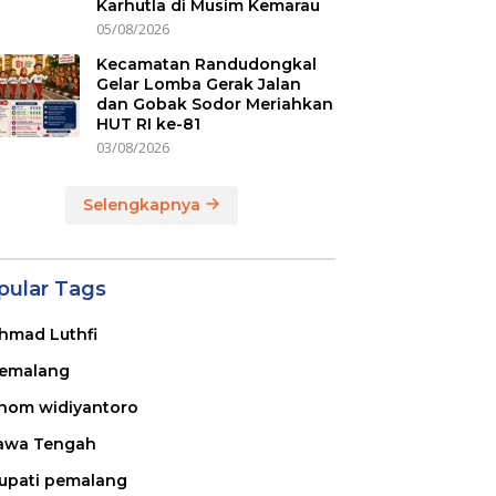
Karhutla di Musim Kemarau
05/08/2026
Kecamatan Randudongkal
Gelar Lomba Gerak Jalan
dan Gobak Sodor Meriahkan
HUT RI ke-81
03/08/2026
Selengkapnya
pular Tags
hmad Luthfi
emalang
nom widiyantoro
awa Tengah
upati pemalang