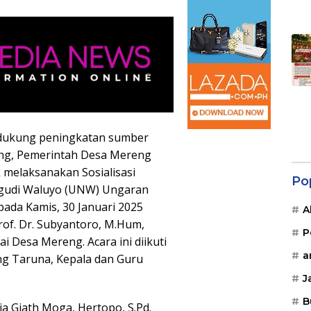
ukung peningkatan sumber
ng, Pemerintah Desa Mereng
melaksanakan Sosialisasi
Po
 Ngudi Waluyo (UNW) Ungaran
ada Kamis, 30 Januari 2025
A
of. Dr. Subyantoro, M.Hum,
P
i Desa Mereng. Acara ini diikuti
a
ng Taruna, Kepala dan Guru
J
B
a Giath Moga, Hertopo, S.Pd.