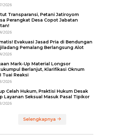
7/2026
tut Transparansi, Petani Jatiroyom
sa Perangkat Desa Copot Jabatan
tan!
4/2026
matis! Evakuasi Jasad Pria di Bendungan
jiladang Pemalang Berlangsung Alot
4/2026
aan Mark-Up Material Longsor
ukumpul Berlanjut, Klarifikasi Oknum
I Tuai Reaksi
3/2026
up Celah Hukum, Praktisi Hukum Desak
p Layanan Seksual Masuk Pasal Tipikor
3/2026
Selengkapnya