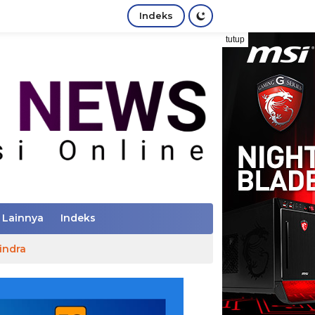
Indeks
tutup
Lainnya
Indeks
indra