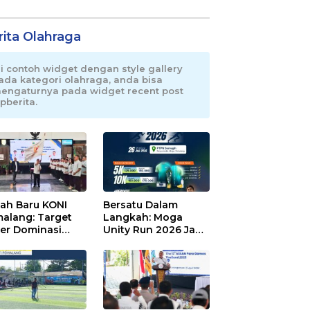
rita Olahraga
ni contoh widget dengan style gallery
ada kategori olahraga, anda bisa
engaturnya pada widget recent post
pberita.
ah Baru KONI
Bersatu Dalam
alang: Target
Langkah: Moga
er Dominasi
Unity Run 2026 Jadi
eng!
Magnet Baru
Olahraga Pemalang