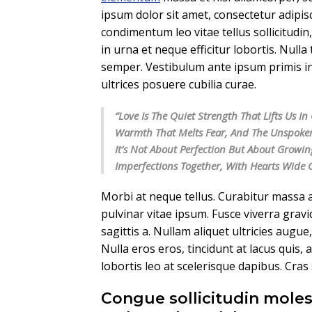
ipsum dolor sit amet, consectetur adipisc
condimentum leo vitae tellus sollicitudi
in urna et neque efficitur lobortis. Null
semper. Vestibulum ante ipsum primis in 
ultrices posuere cubilia curae.
“Love Is The Quiet Strength That Lifts Us 
Warmth That Melts Fear, And The Unspoke
It’s Not About Perfection But About Growin
Imperfections Together, With Hearts Wide
Morbi at neque tellus. Curabitur massa a
pulvinar vitae ipsum. Fusce viverra gravi
sagittis a. Nullam aliquet ultricies augue
Nulla eros eros, tincidunt at lacus quis, 
lobortis leo at scelerisque dapibus. Cras
Congue sollicitudin moles