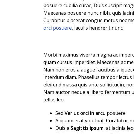
posuere cubilia curae; Duis suscipit ma
Maecenas posuere nunc nibh, quis lacinia
Curabitur placerat congue metus nec moll
orci posuere
, iaculis hendrerit nunc.
Morbi maximus viverra magna ac imperd
quam cursus imperdiet. Maecenas ac met
Nam non eros a augue faucibus aliquet 
interdum diam. Phasellus tempor lectus i
eleifend massa quis ante sollicitudin, n
Nam auctor neque a libero fermentum ul
tellus leo.
Sed
Varius orci in arcu
posuere
Aliquam erat volutpat.
Curabitur 
Duis a
Sagittis ipsum
, at lacinia leo