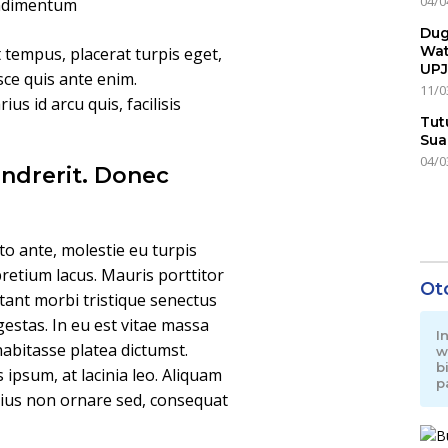
04/0
ondimentum
Dug
Wat
t tempus, placerat turpis eget,
UPJ
usce quis ante enim.
11/0
us id arcu quis, facilisis
Tut
Sua
04/0
ndrerit. Donec
o ante, molestie eu turpis
pretium lacus. Mauris porttitor
Ot
tant morbi tristique senectus
estas. In eu est vitae massa
I
habitasse platea dictumst.
w
b
is ipsum, at lacinia leo. Aliquam
p
arius non ornare sed, consequat