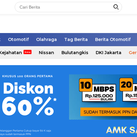
k
Otomotif
Olahraga
Tag Berita
Berita Otomotif
Kejahatan
Nissan
Bulutangkis
DKI Jakarta
Ger