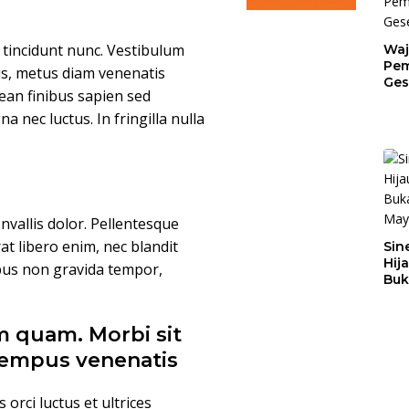
n tincidunt nunc. Vestibulum
Waj
Pem
us, metus diam venenatis
Ges
nean finibus sapien sed
Jat
nec luctus. In fringilla nulla
convallis dolor. Pellentesque
t libero enim, nec blandit
Sin
Hij
bus non gravida tempor,
Buk
May
 quam. Morbi sit
 tempus venenatis
orci luctus et ultrices