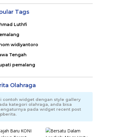
pular Tags
hmad Luthfi
emalang
nom widiyantoro
awa Tengah
upati pemalang
rita Olahraga
ni contoh widget dengan style gallery
ada kategori olahraga, anda bisa
engaturnya pada widget recent post
pberita.