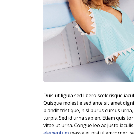
Duis ut ligula sed libero scelerisque iacu
Quisque molestie sed ante sit amet digni
blandit tristique, nisl purus cursus urna
turpis. Sed id urna sapien. Etiam quis t
vitae ut urna. Congue leo ac justo iaculi
elementum
massa et nisi ullamcorper, sed