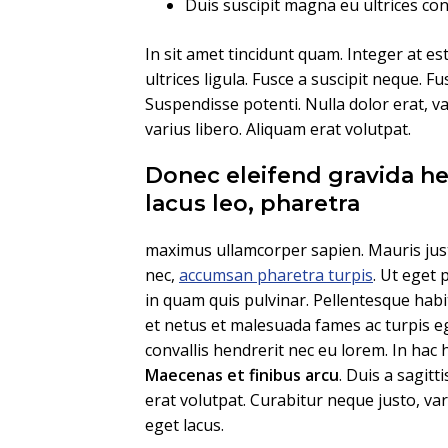
Duis suscipit magna eu ultrices c
In sit amet tincidunt quam. Integer at es
ultrices ligula. Fusce a suscipit neque. F
Suspendisse potenti. Nulla dolor erat, vari
varius libero. Aliquam erat volutpat.
Donec eleifend gravida he
lacus leo, pharetra
maximus ullamcorper sapien. Mauris just
nec,
accumsan pharetra turpis
. Ut eget 
in quam quis pulvinar. Pellentesque habi
et netus et malesuada fames ac turpis eg
convallis hendrerit nec eu lorem. In hac 
Maecenas et finibus arcu
. Duis a sagitt
erat volutpat. Curabitur neque justo, v
eget lacus.