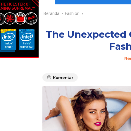
Beranda
Fashion
The Unexpected C
Fas
Re
Komentar