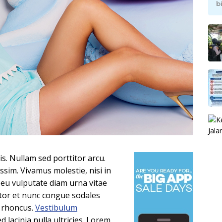
b
lis. Nullam sed porttitor arcu.
ssim. Vivamus molestie, nisi in
, eu vulputate diam urna vitae
ortor et nunc congue sodales
s rhoncus.
Vestibulum
 lacinia nulla ultricies. Lorem