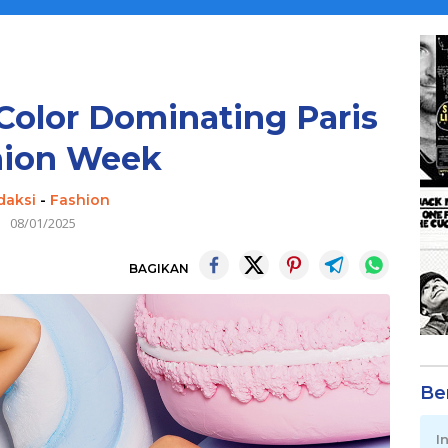
olor Dominating Paris
hion Week
daksi
-
Fashion
08/01/2025
BAGIKAN
Be
I