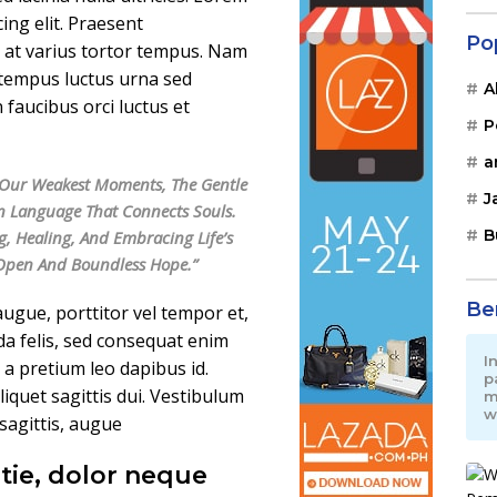
ing elit. Praesent
Po
n, at varius tortor tempus. Nam
a tempus luctus urna sed
A
faucibus orci luctus et
P
a
In Our Weakest Moments, The Gentle
J
n Language That Connects Souls.
B
g, Healing, And Embracing Life’s
 Open And Boundless Hope.”
Be
ugue, porttitor vel tempor et,
da felis, sed consequat enim
I
, a pretium leo dapibus id.
p
aliquet sagittis dui. Vestibulum
m
w
 sagittis, augue
tie, dolor neque