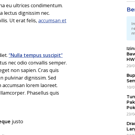
gna eu ultrices condimentum.
Ber
 lectus dignissim nec.
is. Ut erat felis,
accumsan et
I
r
m
Izi
Baw
iet.
“
Nulla tempus suscipit
“
HWG
us nec odio convallis semper.
20/0
eget non sapien. Cras quis
Bup
n pulvinar dignissim. Sed
Sem
on accumsan lorem laoreet.
10/0
lamcorper. Phasellus quis
Tun
Pak
Pok
23/0
neque
justo
Dra
Lan