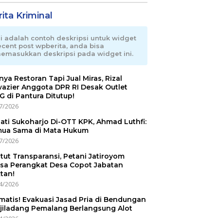
ita Kriminal
ni adalah contoh deskripsi untuk widget
ecent post wpberita, anda bisa
emasukkan deskripsi pada widget ini.
nnya Restoran Tapi Jual Miras, Rizal
azier Anggota DPR RI Desak Outlet
 di Pantura Ditutup!
7/2026
ati Sukoharjo Di-OTT KPK, Ahmad Luthfi:
ua Sama di Mata Hukum
7/2026
tut Transparansi, Petani Jatiroyom
sa Perangkat Desa Copot Jabatan
tan!
4/2026
matis! Evakuasi Jasad Pria di Bendungan
jiladang Pemalang Berlangsung Alot