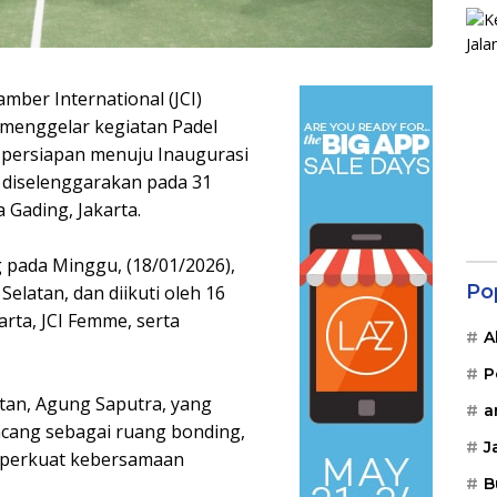
amber International (JCI)
 menggelar kegiatan Padel
 persiapan menuju Inaugurasi
n diselenggarakan pada 31
 Gading, Jakarta.
 pada Minggu, (18/01/2026),
Po
Selatan, dan diikuti oleh 16
arta, JCI Femme, serta
A
P
atan, Agung Saputra, yang
a
cang sebagai ruang bonding,
J
emperkuat kebersamaan
B