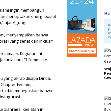
i, kami ingin membangun
Be
dan menciptakan energi positif
,” ujar Agung.
I
p
m
dhani, menyampaikan bahwa
w
orasi yang sehat dan inklusif
ersamaan. Kegiatan ini
I Jakarta dan JCI Femme ke
Waj
Pem
Ges
u yang akrab disapa Dinda,
Jat
CI Chapter Femme,
erta dan menegaskan bahwa
 inaugurasi.
 olahraga, kegiatan ini