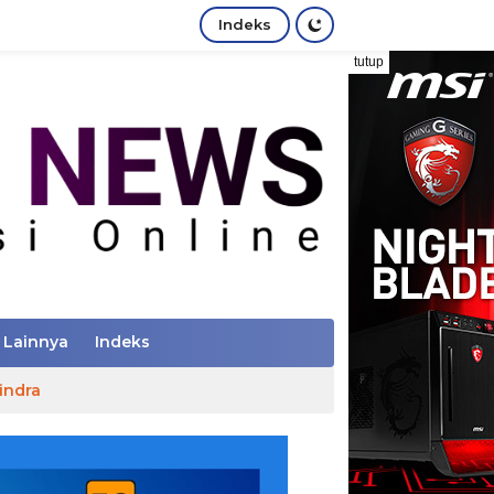
Indeks
tutup
Lainnya
Indeks
indra