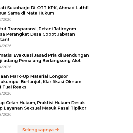
ati Sukoharjo Di-OTT KPK, Ahmad Luthfi:
ua Sama di Mata Hukum
7/2026
tut Transparansi, Petani Jatiroyom
sa Perangkat Desa Copot Jabatan
tan!
4/2026
matis! Evakuasi Jasad Pria di Bendungan
jiladang Pemalang Berlangsung Alot
4/2026
aan Mark-Up Material Longsor
ukumpul Berlanjut, Klarifikasi Oknum
I Tuai Reaksi
3/2026
up Celah Hukum, Praktisi Hukum Desak
p Layanan Seksual Masuk Pasal Tipikor
3/2026
Selengkapnya