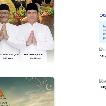
Ot
I
w
b
p