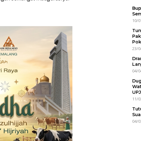
Bup
Sem
10/0
Tun
Pak
Pok
23/0
Dra
Lan
04/0
Dug
Wat
UPJ
11/0
Tut
Sua
04/0