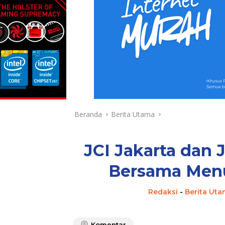
Beranda
Berita Utama
JCI Jakarta dan 
Bersama Menu
Redaksi
-
Berita Ut
Komentar