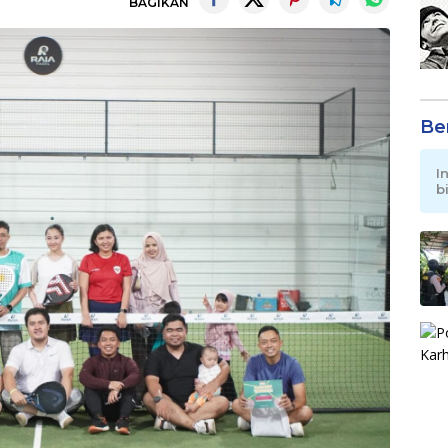
BAGIKAN
Be
I
b