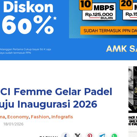
JCI Femme Gelar Padel
ju Inaugurasi 2026
ama
,
Economy
,
Fashion
,
Infografis
18/01/2026