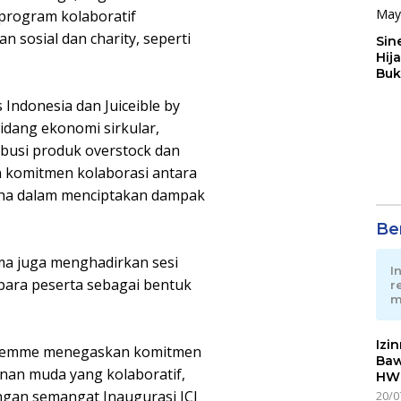
program kolaboratif
n sosial dan charity, seperti
Sin
Hij
Buk
May
 Indonesia dan Juiceible by
idang ekonomi sirkular,
ibusi produk overstock dan
 komitmen kolaborasi antara
aha dalam menciptakan dampak
Ber
ma juga menghadirkan sesi
I
para peserta sebagai bentuk
r
m
Izi
JCI Femme menegaskan komitmen
Baw
n muda yang kolaboratif,
HWG
engan semangat Inaugurasi JCI
20/0