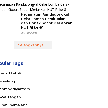
Kecamatan Randudongkal
Gelar Lomba Gerak Jalan
dan Gobak Sodor Meriahkan
HUT RI ke-81
03/08/2026
Selengkapnya
pular Tags
hmad Luthfi
emalang
nom widiyantoro
awa Tengah
upati pemalang