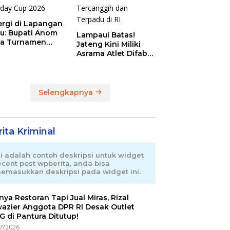
ergi di Lapangan
au: Bupati Anom
Lampaui Batas!
a Turnamen
Jateng Kini Miliki
day Cup 2026
Asrama Atlet Difabel
Tercanggih dan
Terpadu di RI
Selengkapnya
ita Kriminal
ni adalah contoh deskripsi untuk widget
ecent post wpberita, anda bisa
emasukkan deskripsi pada widget ini.
nnya Restoran Tapi Jual Miras, Rizal
azier Anggota DPR RI Desak Outlet
 di Pantura Ditutup!
7/2026