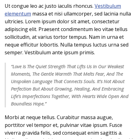
Ut congue leo ac justo iaculis rhoncus.
Vestibulum
elementum
massa et nisi ullamcorper, sed lacinia nulla
ultricies. Lorem ipsum dolor sit amet, consectetur
adipiscing elit. Praesent condimentum leo vitae tellus
sollicitudin, at varius tortor tempus. Nam in urna et
neque efficitur lobortis. Nulla tempus luctus urna sed
semper. Vestibulum ante ipsum primis.
“Love Is The Quiet Strength That Lifts Us In Our Weakest
Moments, The Gentle Warmth That Melts Fear, And The
Unspoken Language That Connects Souls. It’s Not About
Perfection But About Growing, Healing, And Embracing
Life’s Imperfections Together, With Hearts Wide Open And
Boundless Hope.”
Morbi at neque tellus. Curabitur massa augue,
porttitor vel tempor et, pulvinar vitae ipsum. Fusce
viverra gravida felis, sed consequat enim sagittis a.