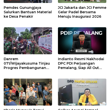
Pemdes Gunungjaya
JCI Jakarta dan JCI Femme
Salurkan Bantuan Material
Gelar Padel Bersama
ke Desa Penakir
Menuju Inaugurasi 2026
Danrem
Indianto Resmi Nakhodai
071/Wijayakusuma Tinjau
DPC PDI Perjuangan
Progres Pembangunan
Pemalang, Siap All Out
KDKMP di Desa Penggarit
Konsolidasi Partai!