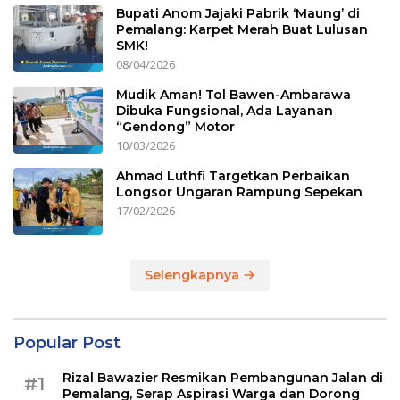
Bupati Anom Jajaki Pabrik ‘Maung’ di
Pemalang: Karpet Merah Buat Lulusan
SMK!
08/04/2026
Mudik Aman! Tol Bawen-Ambarawa
Dibuka Fungsional, Ada Layanan
“Gendong” Motor
10/03/2026
Ahmad Luthfi Targetkan Perbaikan
Longsor Ungaran Rampung Sepekan
17/02/2026
Selengkapnya
Popular Post
Rizal Bawazier Resmikan Pembangunan Jalan di
#1
Pemalang, Serap Aspirasi Warga dan Dorong