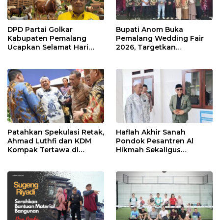
DPD Partai Golkar
Bupati Anom Buka
Kabupaten Pemalang
Pemalang Wedding Fair
Ucapkan Selamat Hari
2026, Targetkan
Raya Iduladha 1447 Hijriah
Transaksi Rp20 Miliar
Patahkan Spekulasi Retak,
Haflah Akhir Sanah
Ahmad Luthfi dan KDM
Pondok Pesantren Al
Kompak Tertawa di
Hikmah Sekaligus
Gedung BPK
Peresmian SMP Islam
Terpadu Warunpring