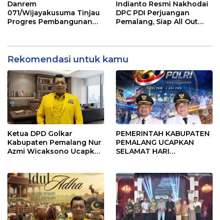
Danrem
Indianto Resmi Nakhodai
071/Wijayakusuma Tinjau
DPC PDI Perjuangan
Progres Pembangunan
Pemalang, Siap All Out
KDKMP di Desa Penggarit
Konsolidasi Partai!
Rekomendasi untuk kamu
Ketua DPD Golkar
PEMERINTAH KABUPATEN
Kabupaten Pemalang Nur
PEMALANG UCAPKAN
Azmi Wicaksono Ucapkan
SELAMAT HARI
Selamat Hari Bhayangkara
BHAYANGKARA KE-80
ke-80