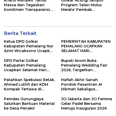
Kharis Munawir Temui
Golkar Acungi Jempol
Massa dan Tegaskan
Program ‘Jalan Mulus
Komitmen Transparansi
Merata’ Pemkab
Sejak Awal
Pemalang, Manfaat
Ekonomi Langsung
Dirasakan Warga
Berita Terkait
Ketua DPD Golkar
PEMERINTAH KABUPATEN
Kabupaten Pemalang Nur
PEMALANG UCAPKAN
Azmi Wicaksono Ucapkan
SELAMAT HARI
Selamat Hari Bhayangkara
BHAYANGKARA KE-80
ke-80
DPD Partai Golkar
Bupati Anom Buka
Kabupaten Pemalang
Pemalang Wedding Fair
Ucapkan Selamat Hari
2026, Targetkan
Raya Iduladha 1447 Hijriah
Transaksi Rp20 Miliar
Patahkan Spekulasi Retak,
Haflah Akhir Sanah
Ahmad Luthfi dan KDM
Pondok Pesantren Al
Kompak Tertawa di
Hikmah Sekaligus
Gedung BPK
Peresmian SMP Islam
Terpadu Warunpring
Pemdes Gunungjaya
JCI Jakarta dan JCI Femme
Salurkan Bantuan Material
Gelar Padel Bersama
ke Desa Penakir
Menuju Inaugurasi 2026