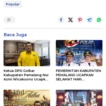
Popular
Baca Juga
Ketua DPD Golkar
PEMERINTAH KABUPATEN
Kabupaten Pemalang Nur
PEMALANG UCAPKAN
Azmi Wicaksono Ucapkan
SELAMAT HARI
Selamat Hari Bhayangkara
BHAYANGKARA KE-80
ke-80