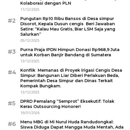
Kolaborasi dengan PLN
11/12/2025
Pungutan Rp10 Ribu Bansos di Desa simpur
#2
Disorot, Kepala Dusun cengis Beri Jawaban
Satire: “Kalau Mau Gratis, Biar LSM Saja yang
Salurkan”
05/12/2025
Purna Praja IPDN Himpun Donasi Rp968,9 Juta
#3
untuk Korban Banjir Bandang di Sumatera
13/12/2025
Konflik Memanas di Proyek Irigasi Cengis Desa
#4
Simpur: Bangunan Liar Diberi Perlakuan Beda,
Pemerintah Desa Simpur dan Dinas Terkait
Kompak Bungkam.
13/12/2025
DPRD Pemalang “Semprot” Eksekutif: Tolak
#5
Keras Outsourcing Honorer!
16/01/2026
Menu MBG di MI Nurul Huda Randudongkal:
#6
Siswa Diduga Dapat Mangga Muda Mentah, Ada