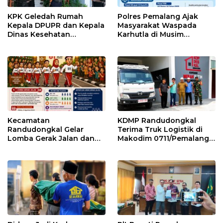
KPK Geledah Rumah
Polres Pemalang Ajak
Kepala DPUPR dan Kepala
Masyarakat Waspada
Dinas Kesehatan
Karhutla di Musim
Pemalang
Kemarau
Kecamatan
KDMP Randudongkal
Randudongkal Gelar
Terima Truk Logistik di
Lomba Gerak Jalan dan
Makodim 0711/Pemalang
Gobak Sodor Meriahkan
untuk Perkuat Distribusi
HUT RI ke-81
Desa