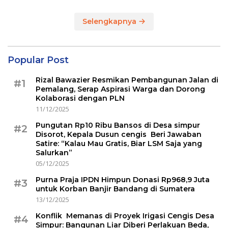
Selengkapnya
Popular Post
Rizal Bawazier Resmikan Pembangunan Jalan di
#1
Pemalang, Serap Aspirasi Warga dan Dorong
Kolaborasi dengan PLN
11/12/2025
Pungutan Rp10 Ribu Bansos di Desa simpur
#2
Disorot, Kepala Dusun cengis Beri Jawaban
Satire: “Kalau Mau Gratis, Biar LSM Saja yang
Salurkan”
05/12/2025
Purna Praja IPDN Himpun Donasi Rp968,9 Juta
#3
untuk Korban Banjir Bandang di Sumatera
13/12/2025
Konflik Memanas di Proyek Irigasi Cengis Desa
#4
Simpur: Bangunan Liar Diberi Perlakuan Beda,