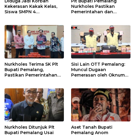
Diduga Jadi Korban
Plt Bupati Pemalang
Kekerasan Kakak Kelas,
Nurkholes Pastikan
Siswa SMPN 4
Pemerintahan dan
Randudongkal Meninggal
Pelayanan Publik Tetap
Dunia
Berjalan
Nurkholes Terima SK Plt
Sisi Lain OTT Pemalang:
Bupati Pemalang,
Muncul Dugaan
Pastikan Pemerintahan
Pemerasan oleh Oknum
Tetap Berjalan
Pegawai KPK
Nurkholes Ditunjuk Plt
Aset Tanah Bupati
Bupati Pemalang Usai
Pemalang Anom