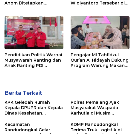
Anom Ditetapkan
Widiyantoro Tersebar di
Tersangka KPK
Jawa dan Bali, Jadi
Sorotan Usai OTT KPK
Pendidikan Politik Warnai
Pengajar MI Tahfidzul
Musyawarah Ranting dan
Qur’an Al Hidayah Dukung
Anak Ranting PDI
Program Warung Makan
Perjuangan Serentak se-
Gratis AMK
Kecamatan Belik
Berita Terkait
KPK Geledah Rumah
Polres Pemalang Ajak
Kepala DPUPR dan Kepala
Masyarakat Waspada
Dinas Kesehatan
Karhutla di Musim
Pemalang
Kemarau
Kecamatan
KDMP Randudongkal
Randudongkal Gelar
Terima Truk Logistik di