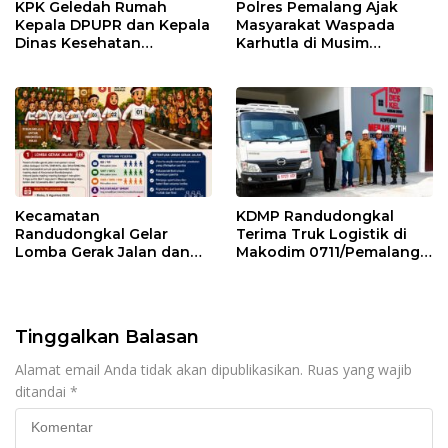
KPK Geledah Rumah
Polres Pemalang Ajak
Kepala DPUPR dan Kepala
Masyarakat Waspada
Dinas Kesehatan
Karhutla di Musim
Pemalang
Kemarau
Kecamatan
KDMP Randudongkal
Randudongkal Gelar
Terima Truk Logistik di
Lomba Gerak Jalan dan
Makodim 0711/Pemalang
Gobak Sodor Meriahkan
untuk Perkuat Distribusi
HUT RI ke-81
Desa
Tinggalkan Balasan
Alamat email Anda tidak akan dipublikasikan.
Ruas yang wajib
ditandai
*