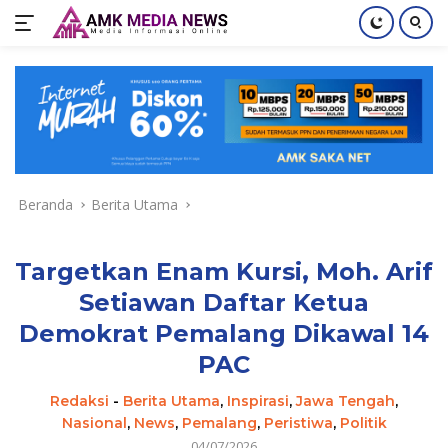
Langsung
ke
konten
Beranda
Berita Utama
Targetkan Enam Kursi, Moh. Arif
Setiawan Daftar Ketua
Demokrat Pemalang Dikawal 14
PAC
Redaksi
-
Berita Utama
,
Inspirasi
,
Jawa Tengah
,
Nasional
,
News
,
Pemalang
,
Peristiwa
,
Politik
04/07/2026