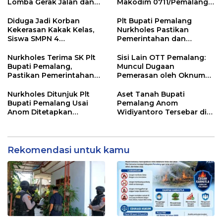
Lomba Gerak Jalan dan
Makodim 0711/Pemalang
Gobak Sodor Meriahkan
untuk Perkuat Distribusi
HUT RI ke-81
Desa
Diduga Jadi Korban
Plt Bupati Pemalang
Kekerasan Kakak Kelas,
Nurkholes Pastikan
Siswa SMPN 4
Pemerintahan dan
Randudongkal Meninggal
Pelayanan Publik Tetap
Dunia
Berjalan
Nurkholes Terima SK Plt
Sisi Lain OTT Pemalang:
Bupati Pemalang,
Muncul Dugaan
Pastikan Pemerintahan
Pemerasan oleh Oknum
Tetap Berjalan
Pegawai KPK
Nurkholes Ditunjuk Plt
Aset Tanah Bupati
Bupati Pemalang Usai
Pemalang Anom
Anom Ditetapkan
Widiyantoro Tersebar di
Tersangka KPK
Jawa dan Bali, Jadi
Sorotan Usai OTT KPK
Rekomendasi untuk kamu