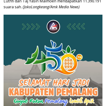
Luthfi dan Taj Yasin Maimoen mendapatkan 11.390.191
suara sah.
(JokoLongkeang/Amk Media News)