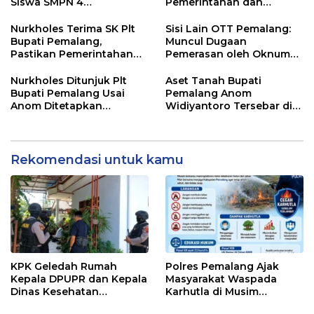
Siswa SMPN 4
Pemerintahan dan
Randudongkal Meninggal
Pelayanan Publik Tetap
Dunia
Berjalan
Nurkholes Terima SK Plt
Sisi Lain OTT Pemalang:
Bupati Pemalang,
Muncul Dugaan
Pastikan Pemerintahan
Pemerasan oleh Oknum
Tetap Berjalan
Pegawai KPK
Nurkholes Ditunjuk Plt
Aset Tanah Bupati
Bupati Pemalang Usai
Pemalang Anom
Anom Ditetapkan
Widiyantoro Tersebar di
Tersangka KPK
Jawa dan Bali, Jadi
Sorotan Usai OTT KPK
Rekomendasi untuk kamu
KPK Geledah Rumah
Polres Pemalang Ajak
Kepala DPUPR dan Kepala
Masyarakat Waspada
Dinas Kesehatan
Karhutla di Musim
Pemalang
Kemarau