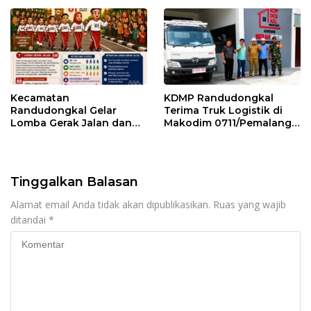
Kecamatan
KDMP Randudongkal
Randudongkal Gelar
Terima Truk Logistik di
Lomba Gerak Jalan dan
Makodim 0711/Pemalang
Gobak Sodor Meriahkan
untuk Perkuat Distribusi
HUT RI ke-81
Desa
Tinggalkan Balasan
Alamat email Anda tidak akan dipublikasikan.
Ruas yang wajib
ditandai
*