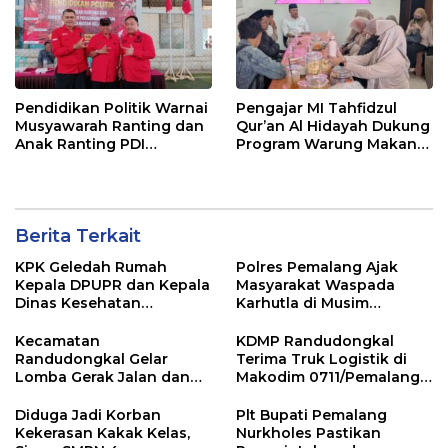
Pendidikan Politik Warnai
Pengajar MI Tahfidzul
Musyawarah Ranting dan
Qur’an Al Hidayah Dukung
Anak Ranting PDI
Program Warung Makan
Perjuangan Serentak se-
Gratis AMK
Kecamatan Belik
Berita Terkait
KPK Geledah Rumah
Polres Pemalang Ajak
Kepala DPUPR dan Kepala
Masyarakat Waspada
Dinas Kesehatan
Karhutla di Musim
Pemalang
Kemarau
Kecamatan
KDMP Randudongkal
Randudongkal Gelar
Terima Truk Logistik di
Lomba Gerak Jalan dan
Makodim 0711/Pemalang
Gobak Sodor Meriahkan
untuk Perkuat Distribusi
HUT RI ke-81
Desa
Diduga Jadi Korban
Plt Bupati Pemalang
Kekerasan Kakak Kelas,
Nurkholes Pastikan