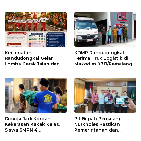
Pemalang
Kemarau
Kecamatan
KDMP Randudongkal
Randudongkal Gelar
Terima Truk Logistik di
Lomba Gerak Jalan dan
Makodim 0711/Pemalang
Gobak Sodor Meriahkan
untuk Perkuat Distribusi
HUT RI ke-81
Desa
Diduga Jadi Korban
Plt Bupati Pemalang
Kekerasan Kakak Kelas,
Nurkholes Pastikan
Siswa SMPN 4
Pemerintahan dan
Randudongkal Meninggal
Pelayanan Publik Tetap