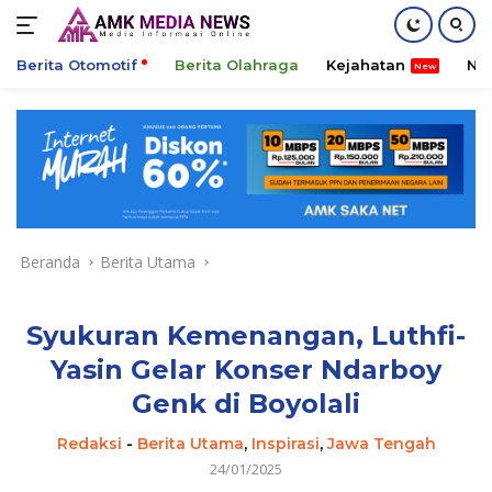
Berita Otomotif
Berita Olahraga
Kejahatan
Ni
Langsung
ke
konten
Beranda
Berita Utama
Syukuran Kemenangan, Luthfi-
Yasin Gelar Konser Ndarboy
Genk di Boyolali
Redaksi
-
Berita Utama
,
Inspirasi
,
Jawa Tengah
24/01/2025