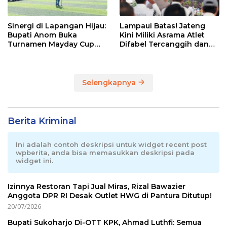
Sinergi di Lapangan Hijau:
Lampaui Batas! Jateng
Bupati Anom Buka
Kini Miliki Asrama Atlet
Turnamen Mayday Cup
Difabel Tercanggih dan
2026
Terpadu di RI
Selengkapnya
Berita Kriminal
Ini adalah contoh deskripsi untuk widget recent post
wpberita, anda bisa memasukkan deskripsi pada
widget ini.
Izinnya Restoran Tapi Jual Miras, Rizal Bawazier
Anggota DPR RI Desak Outlet HWG di Pantura Ditutup!
20/07/2026
Bupati Sukoharjo Di-OTT KPK, Ahmad Luthfi: Semua