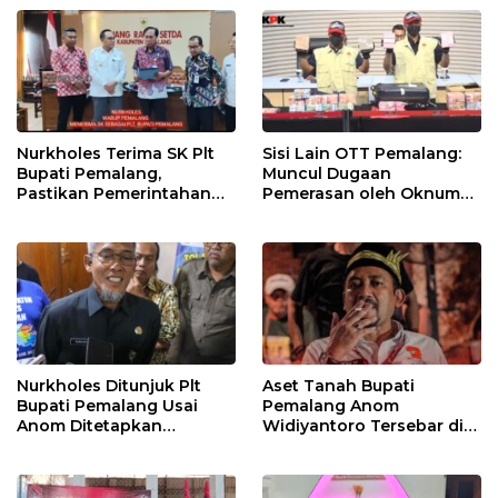
Dunia
Berjalan
Nurkholes Terima SK Plt
Sisi Lain OTT Pemalang:
Bupati Pemalang,
Muncul Dugaan
Pastikan Pemerintahan
Pemerasan oleh Oknum
Tetap Berjalan
Pegawai KPK
Nurkholes Ditunjuk Plt
Aset Tanah Bupati
Bupati Pemalang Usai
Pemalang Anom
Anom Ditetapkan
Widiyantoro Tersebar di
Tersangka KPK
Jawa dan Bali, Jadi
Sorotan Usai OTT KPK