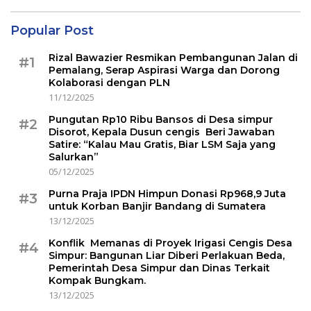
Popular Post
Rizal Bawazier Resmikan Pembangunan Jalan di
#1
Pemalang, Serap Aspirasi Warga dan Dorong
Kolaborasi dengan PLN
11/12/2025
Pungutan Rp10 Ribu Bansos di Desa simpur
#2
Disorot, Kepala Dusun cengis Beri Jawaban
Satire: “Kalau Mau Gratis, Biar LSM Saja yang
Salurkan”
05/12/2025
Purna Praja IPDN Himpun Donasi Rp968,9 Juta
#3
untuk Korban Banjir Bandang di Sumatera
13/12/2025
Konflik Memanas di Proyek Irigasi Cengis Desa
#4
Simpur: Bangunan Liar Diberi Perlakuan Beda,
Pemerintah Desa Simpur dan Dinas Terkait
Kompak Bungkam.
13/12/2025