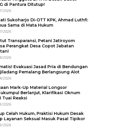
 di Pantura Ditutup!
7/2026
ati Sukoharjo Di-OTT KPK, Ahmad Luthfi:
ua Sama di Mata Hukum
7/2026
tut Transparansi, Petani Jatiroyom
sa Perangkat Desa Copot Jabatan
tan!
4/2026
matis! Evakuasi Jasad Pria di Bendungan
jiladang Pemalang Berlangsung Alot
4/2026
aan Mark-Up Material Longsor
ukumpul Berlanjut, Klarifikasi Oknum
I Tuai Reaksi
3/2026
up Celah Hukum, Praktisi Hukum Desak
p Layanan Seksual Masuk Pasal Tipikor
3/2026