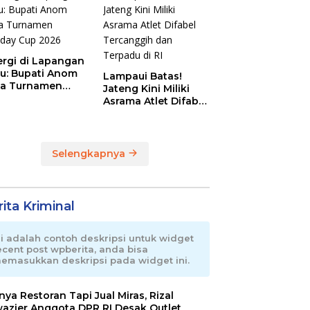
ergi di Lapangan
au: Bupati Anom
Lampaui Batas!
a Turnamen
Jateng Kini Miliki
day Cup 2026
Asrama Atlet Difabel
Tercanggih dan
Terpadu di RI
Selengkapnya
ita Kriminal
ni adalah contoh deskripsi untuk widget
ecent post wpberita, anda bisa
emasukkan deskripsi pada widget ini.
nnya Restoran Tapi Jual Miras, Rizal
azier Anggota DPR RI Desak Outlet