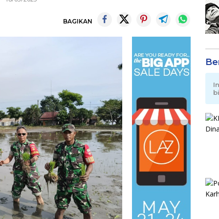
BAGIKAN
Be
I
b