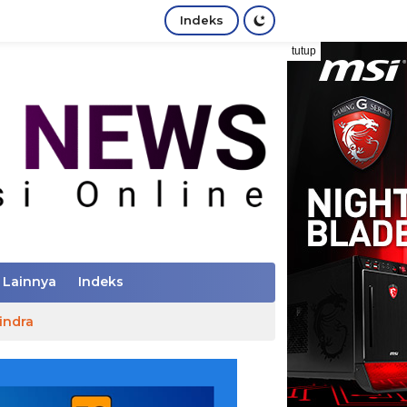
Indeks
tutup
Lainnya
Indeks
indra