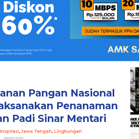
anan Pangan Nasional
 Laksanakan Penanaman
 Padi Sinar Mentari
Inspirasi
,
Jawa Tengah
,
Lingkungan
18/03/2025