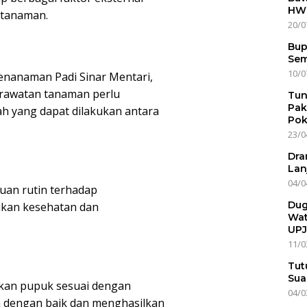
HWG
tanaman.
20/0
Bup
Sem
10/0
nanaman Padi Sinar Mentari,
rawatan tanaman perlu
Tun
Pak
ah yang dapat dilakukan antara
Pok
23/0
Dra
Lan
04/0
an rutin terhadap
Dug
kan kesehatan dan
Wat
UPJ
11/0
Tut
Sua
kan pupuk sesuai dengan
04/0
 dengan baik dan menghasilkan