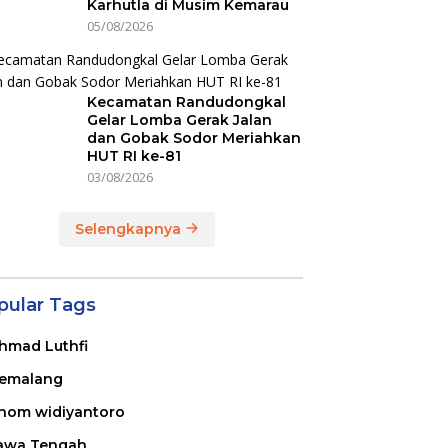
Karhutla di Musim Kemarau
05/08/2026
Kecamatan Randudongkal
Gelar Lomba Gerak Jalan
dan Gobak Sodor Meriahkan
HUT RI ke-81
03/08/2026
Selengkapnya
pular Tags
hmad Luthfi
emalang
nom widiyantoro
awa Tengah