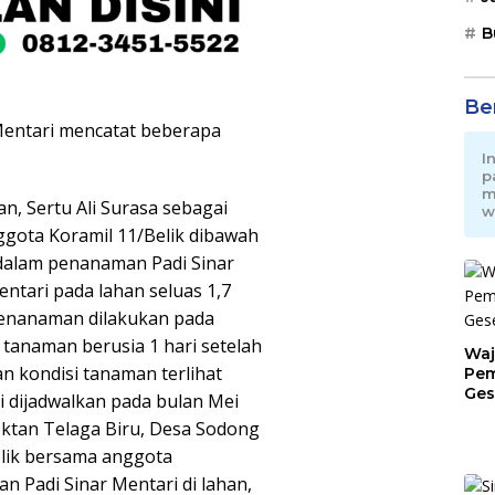
B
Be
Mentari mencatat beberapa
I
p
m
n, Sertu Ali Surasa sebagai
w
gota Koramil 11/Belik dibawah
 dalam penanaman Padi Sinar
ntari pada lahan seluas 1,7
 Penanaman dilakukan pada
 tanaman berusia 1 hari setelah
Waj
n kondisi tanaman terlihat
Pem
Ges
i dijadwalkan pada bulan Mei
Jat
oktan Telaga Biru, Desa Sodong
elik bersama anggota
Padi Sinar Mentari di lahan,