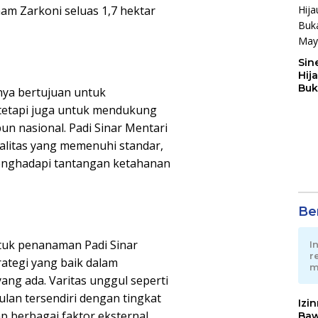
m Zarkoni seluas 1,7 hektar
Sin
Hij
Buk
nya bertujuan untuk
May
 tetapi juga untuk mendukung
un nasional. Padi Sinar Mentari
kualitas yang memenuhi standar,
menghadapi tantangan ketahanan
Ber
tuk penanaman Padi Sinar
I
r
ategi yang baik dalam
m
ng ada. Varitas unggul seperti
lan tersendiri dengan tingkat
Izi
p berbagai faktor eksternal
Baw