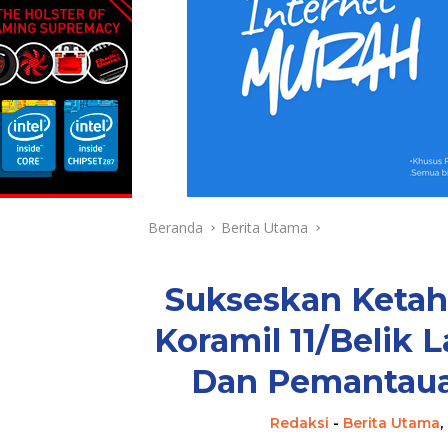
Beranda
Berita Utama
Sukseskan Ketah
Koramil 11/Belik
Dan Pemantauan
Redaksi
-
Berita Utama
,