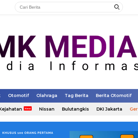
k
Otomotif
Olahraga
Tag Berita
Berita Otomotif
Kejahatan
Nissan
Bulutangkis
DKI Jakarta
Ger