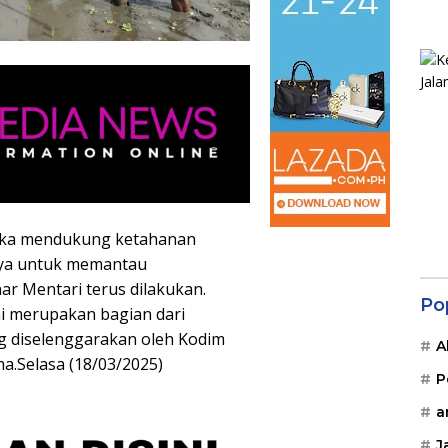
ka mendukung ketahanan
paya untuk memantau
r Mentari terus dilakukan.
Po
i merupakan bagian dari
g diselenggarakan oleh Kodim
A
.Selasa (18/03/2025)
P
a
J