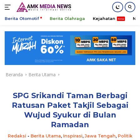
Berita Otomotif
Berita Olahraga
Kejahatan
Ni
Langsung
ke
konten
Beranda
Berita Utama
SPG Srikandi Taman Berbagi
Ratusan Paket Takjil Sebagai
Wujud Syukur di Bulan
Ramadan
Redaksi
-
Berita Utama
,
Inspirasi
,
Jawa Tengah
,
Politik