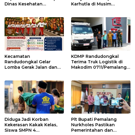
Dinas Kesehatan
Karhutla di Musim
Pemalang
Kemarau
Kecamatan
KDMP Randudongkal
Randudongkal Gelar
Terima Truk Logistik di
Lomba Gerak Jalan dan
Makodim 0711/Pemalang
Gobak Sodor Meriahkan
untuk Perkuat Distribusi
HUT RI ke-81
Desa
Diduga Jadi Korban
Plt Bupati Pemalang
Kekerasan Kakak Kelas,
Nurkholes Pastikan
Siswa SMPN 4
Pemerintahan dan