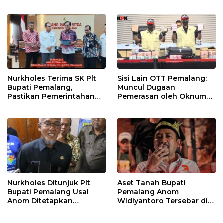
Randudongkal Meninggal
Pelayanan Publik Tetap
Dunia
Berjalan
Nurkholes Terima SK Plt
Sisi Lain OTT Pemalang:
Bupati Pemalang,
Muncul Dugaan
Pastikan Pemerintahan
Pemerasan oleh Oknum
Tetap Berjalan
Pegawai KPK
Nurkholes Ditunjuk Plt
Aset Tanah Bupati
Bupati Pemalang Usai
Pemalang Anom
Anom Ditetapkan
Widiyantoro Tersebar di
Tersangka KPK
Jawa dan Bali, Jadi
Sorotan Usai OTT KPK