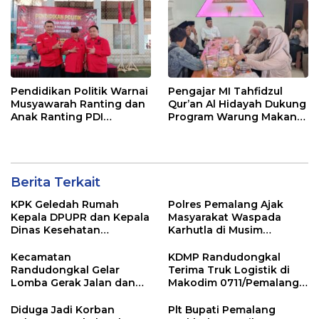
Pendidikan Politik Warnai
Pengajar MI Tahfidzul
Musyawarah Ranting dan
Qur’an Al Hidayah Dukung
Anak Ranting PDI
Program Warung Makan
Perjuangan Serentak se-
Gratis AMK
Kecamatan Belik
Berita Terkait
KPK Geledah Rumah
Polres Pemalang Ajak
Kepala DPUPR dan Kepala
Masyarakat Waspada
Dinas Kesehatan
Karhutla di Musim
Pemalang
Kemarau
Kecamatan
KDMP Randudongkal
Randudongkal Gelar
Terima Truk Logistik di
Lomba Gerak Jalan dan
Makodim 0711/Pemalang
Gobak Sodor Meriahkan
untuk Perkuat Distribusi
HUT RI ke-81
Desa
Diduga Jadi Korban
Plt Bupati Pemalang