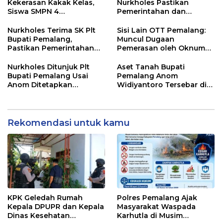
Kekerasan Kakak Kelas,
Nurkholes Pastikan
Siswa SMPN 4
Pemerintahan dan
Randudongkal Meninggal
Pelayanan Publik Tetap
Dunia
Berjalan
Nurkholes Terima SK Plt
Sisi Lain OTT Pemalang:
Bupati Pemalang,
Muncul Dugaan
Pastikan Pemerintahan
Pemerasan oleh Oknum
Tetap Berjalan
Pegawai KPK
Nurkholes Ditunjuk Plt
Aset Tanah Bupati
Bupati Pemalang Usai
Pemalang Anom
Anom Ditetapkan
Widiyantoro Tersebar di
Tersangka KPK
Jawa dan Bali, Jadi
Sorotan Usai OTT KPK
Rekomendasi untuk kamu
KPK Geledah Rumah
Polres Pemalang Ajak
Kepala DPUPR dan Kepala
Masyarakat Waspada
Dinas Kesehatan
Karhutla di Musim