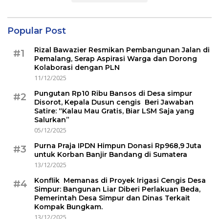
Popular Post
Rizal Bawazier Resmikan Pembangunan Jalan di
#1
Pemalang, Serap Aspirasi Warga dan Dorong
Kolaborasi dengan PLN
11/12/2025
Pungutan Rp10 Ribu Bansos di Desa simpur
#2
Disorot, Kepala Dusun cengis Beri Jawaban
Satire: “Kalau Mau Gratis, Biar LSM Saja yang
Salurkan”
05/12/2025
Purna Praja IPDN Himpun Donasi Rp968,9 Juta
#3
untuk Korban Banjir Bandang di Sumatera
13/12/2025
Konflik Memanas di Proyek Irigasi Cengis Desa
#4
Simpur: Bangunan Liar Diberi Perlakuan Beda,
Pemerintah Desa Simpur dan Dinas Terkait
Kompak Bungkam.
13/12/2025