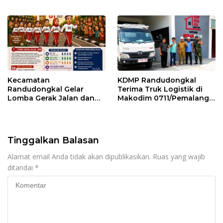
Pemalang
Kemarau
Kecamatan
KDMP Randudongkal
Randudongkal Gelar
Terima Truk Logistik di
Lomba Gerak Jalan dan
Makodim 0711/Pemalang
Gobak Sodor Meriahkan
untuk Perkuat Distribusi
HUT RI ke-81
Desa
Tinggalkan Balasan
Alamat email Anda tidak akan dipublikasikan.
Ruas yang wajib
ditandai
*