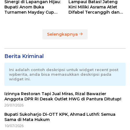
Sinergi di Lapangan Hijau:
Lampaui Batas! Jateng
Bupati Anom Buka
Kini Miliki Asrama Atlet
Turnamen Mayday Cup
Difabel Tercanggih dan
2026
Terpadu di RI
Selengkapnya
Berita Kriminal
Ini adalah contoh deskripsi untuk widget recent post
wpberita, anda bisa memasukkan deskripsi pada
widget ini.
Izinnya Restoran Tapi Jual Miras, Rizal Bawazier
Anggota DPR RI Desak Outlet HWG di Pantura Ditutup!
20/07/2026
Bupati Sukoharjo Di-OTT KPK, Ahmad Luthfi: Semua
Sama di Mata Hukum
10/07/2026