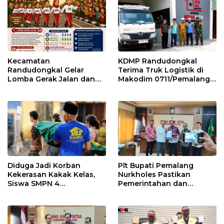
Kecamatan
KDMP Randudongkal
Randudongkal Gelar
Terima Truk Logistik di
Lomba Gerak Jalan dan
Makodim 0711/Pemalang
Gobak Sodor Meriahkan
untuk Perkuat Distribusi
HUT RI ke-81
Desa
Diduga Jadi Korban
Plt Bupati Pemalang
Kekerasan Kakak Kelas,
Nurkholes Pastikan
Siswa SMPN 4
Pemerintahan dan
Randudongkal Meninggal
Pelayanan Publik Tetap
Dunia
Berjalan