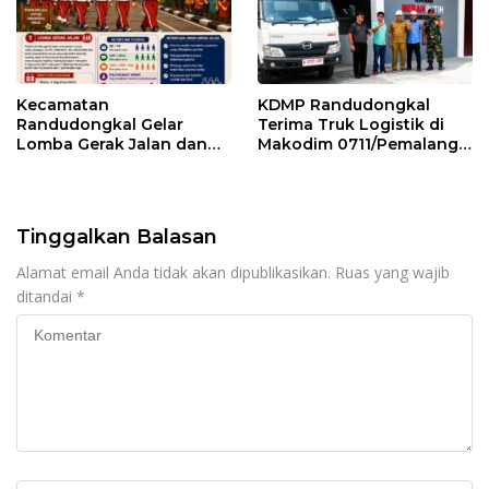
Kecamatan
KDMP Randudongkal
Randudongkal Gelar
Terima Truk Logistik di
Lomba Gerak Jalan dan
Makodim 0711/Pemalang
Gobak Sodor Meriahkan
untuk Perkuat Distribusi
HUT RI ke-81
Desa
Tinggalkan Balasan
Alamat email Anda tidak akan dipublikasikan.
Ruas yang wajib
ditandai
*