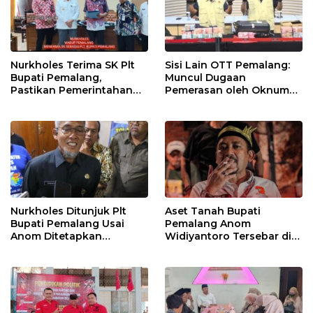
Nurkholes Terima SK Plt
Sisi Lain OTT Pemalang:
Bupati Pemalang,
Muncul Dugaan
Pastikan Pemerintahan
Pemerasan oleh Oknum
Tetap Berjalan
Pegawai KPK
Nurkholes Ditunjuk Plt
Aset Tanah Bupati
Bupati Pemalang Usai
Pemalang Anom
Anom Ditetapkan
Widiyantoro Tersebar di
Tersangka KPK
Jawa dan Bali, Jadi
Sorotan Usai OTT KPK