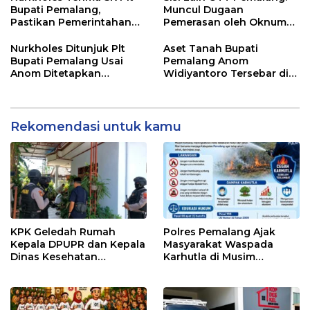
Bupati Pemalang,
Muncul Dugaan
Pastikan Pemerintahan
Pemerasan oleh Oknum
Tetap Berjalan
Pegawai KPK
Nurkholes Ditunjuk Plt
Aset Tanah Bupati
Bupati Pemalang Usai
Pemalang Anom
Anom Ditetapkan
Widiyantoro Tersebar di
Tersangka KPK
Jawa dan Bali, Jadi
Sorotan Usai OTT KPK
Rekomendasi untuk kamu
KPK Geledah Rumah
Polres Pemalang Ajak
Kepala DPUPR dan Kepala
Masyarakat Waspada
Dinas Kesehatan
Karhutla di Musim
Pemalang
Kemarau