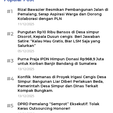
Rizal Bawazier Resmikan Pembangunan Jalan di
#1
Pemalang, Serap Aspirasi Warga dan Dorong
Kolaborasi dengan PLN
11/12/2025
Pungutan Rp10 Ribu Bansos di Desa simpur
#2
Disorot, Kepala Dusun cengis Beri Jawaban
Satire: “Kalau Mau Gratis, Biar LSM Saja yang
Salurkan”
05/12/2025
Purna Praja IPDN Himpun Donasi Rp968,9 Juta
#3
untuk Korban Banjir Bandang di Sumatera
13/12/2025
Konflik Memanas di Proyek Irigasi Cengis Desa
#4
Simpur: Bangunan Liar Diberi Perlakuan Beda,
Pemerintah Desa Simpur dan Dinas Terkait
Kompak Bungkam.
13/12/2025
DPRD Pemalang “Semprot” Eksekutif: Tolak
#5
Keras Outsourcing Honorer!