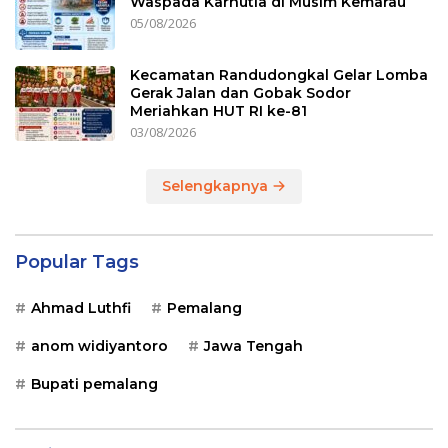
Waspada Karhutla di Musim Kemarau
05/08/2026
Kecamatan Randudongkal Gelar Lomba
Gerak Jalan dan Gobak Sodor
Meriahkan HUT RI ke-81
03/08/2026
Selengkapnya
Popular Tags
Ahmad Luthfi
Pemalang
anom widiyantoro
Jawa Tengah
Bupati pemalang