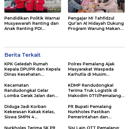
Pendidikan Politik Warnai
Pengajar MI Tahfidzul
Musyawarah Ranting dan
Qur’an Al Hidayah Dukung
Anak Ranting PDI
Program Warung Makan
Perjuangan Serentak se-
Gratis AMK
Kecamatan Belik
Berita Terkait
KPK Geledah Rumah
Polres Pemalang Ajak
Kepala DPUPR dan Kepala
Masyarakat Waspada
Dinas Kesehatan
Karhutla di Musim
Pemalang
Kemarau
Kecamatan
KDMP Randudongkal
Randudongkal Gelar
Terima Truk Logistik di
Lomba Gerak Jalan dan
Makodim 0711/Pemalang
Gobak Sodor Meriahkan
untuk Perkuat Distribusi
HUT RI ke-81
Desa
Diduga Jadi Korban
Plt Bupati Pemalang
Kekerasan Kakak Kelas,
Nurkholes Pastikan
Siswa SMPN 4
Pemerintahan dan
Randudongkal Meninggal
Pelayanan Publik Tetap
Dunia
Berjalan
Nurkholes Terima SK Plt
Sisi Lain OTT Pemalang: