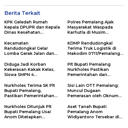
Berita Terkait
KPK Geledah Rumah
Polres Pemalang Ajak
Kepala DPUPR dan Kepala
Masyarakat Waspada
Dinas Kesehatan
Karhutla di Musim
Pemalang
Kemarau
Kecamatan
KDMP Randudongkal
Randudongkal Gelar
Terima Truk Logistik di
Lomba Gerak Jalan dan
Makodim 0711/Pemalang
Gobak Sodor Meriahkan
untuk Perkuat Distribusi
HUT RI ke-81
Desa
Diduga Jadi Korban
Plt Bupati Pemalang
Kekerasan Kakak Kelas,
Nurkholes Pastikan
Siswa SMPN 4
Pemerintahan dan
Randudongkal Meninggal
Pelayanan Publik Tetap
Dunia
Berjalan
Nurkholes Terima SK Plt
Sisi Lain OTT Pemalang:
Bupati Pemalang,
Muncul Dugaan
Pastikan Pemerintahan
Pemerasan oleh Oknum
Tetap Berjalan
Pegawai KPK
Nurkholes Ditunjuk Plt
Aset Tanah Bupati
Bupati Pemalang Usai
Pemalang Anom
Anom Ditetapkan
Widiyantoro Tersebar di
Tersangka KPK
Jawa dan Bali, Jadi
Sorotan Usai OTT KPK