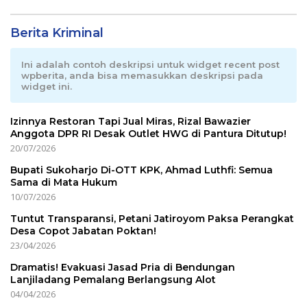
Berita Kriminal
Ini adalah contoh deskripsi untuk widget recent post
wpberita, anda bisa memasukkan deskripsi pada
widget ini.
Izinnya Restoran Tapi Jual Miras, Rizal Bawazier
Anggota DPR RI Desak Outlet HWG di Pantura Ditutup!
20/07/2026
Bupati Sukoharjo Di-OTT KPK, Ahmad Luthfi: Semua
Sama di Mata Hukum
10/07/2026
Tuntut Transparansi, Petani Jatiroyom Paksa Perangkat
Desa Copot Jabatan Poktan!
23/04/2026
Dramatis! Evakuasi Jasad Pria di Bendungan
Lanjiladang Pemalang Berlangsung Alot
04/04/2026