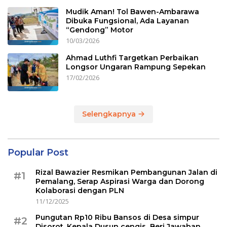
Mudik Aman! Tol Bawen-Ambarawa
Dibuka Fungsional, Ada Layanan
“Gendong” Motor
10/03/2026
Ahmad Luthfi Targetkan Perbaikan
Longsor Ungaran Rampung Sepekan
17/02/2026
Selengkapnya
Popular Post
Rizal Bawazier Resmikan Pembangunan Jalan di
#1
Pemalang, Serap Aspirasi Warga dan Dorong
Kolaborasi dengan PLN
11/12/2025
Pungutan Rp10 Ribu Bansos di Desa simpur
#2
Disorot, Kepala Dusun cengis Beri Jawaban