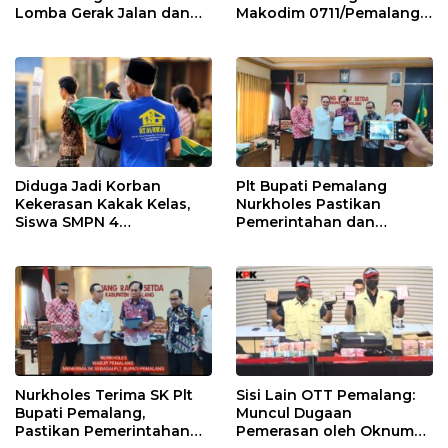
Lomba Gerak Jalan dan
Makodim 0711/Pemalang
Gobak Sodor Meriahkan
untuk Perkuat Distribusi
HUT RI ke-81
Desa
Diduga Jadi Korban
Plt Bupati Pemalang
Kekerasan Kakak Kelas,
Nurkholes Pastikan
Siswa SMPN 4
Pemerintahan dan
Randudongkal Meninggal
Pelayanan Publik Tetap
Dunia
Berjalan
Nurkholes Terima SK Plt
Sisi Lain OTT Pemalang:
Bupati Pemalang,
Muncul Dugaan
Pastikan Pemerintahan
Pemerasan oleh Oknum