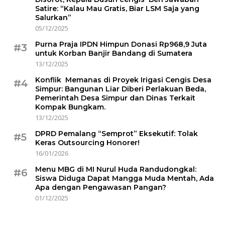
Satire: “Kalau Mau Gratis, Biar LSM Saja yang
Salurkan”
05/12/2025
Purna Praja IPDN Himpun Donasi Rp968,9 Juta
#3
untuk Korban Banjir Bandang di Sumatera
13/12/2025
Konflik Memanas di Proyek Irigasi Cengis Desa
#4
Simpur: Bangunan Liar Diberi Perlakuan Beda,
Pemerintah Desa Simpur dan Dinas Terkait
Kompak Bungkam.
13/12/2025
DPRD Pemalang “Semprot” Eksekutif: Tolak
#5
Keras Outsourcing Honorer!
16/01/2026
Menu MBG di MI Nurul Huda Randudongkal:
#6
Siswa Diduga Dapat Mangga Muda Mentah, Ada
Apa dengan Pengawasan Pangan?
01/12/2025