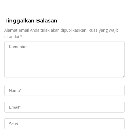
Gobak Sodor Meriahkan
untuk Perkuat Distribusi
HUT RI ke-81
Desa
Tinggalkan Balasan
Alamat email Anda tidak akan dipublikasikan.
Ruas yang wajib
ditandai
*