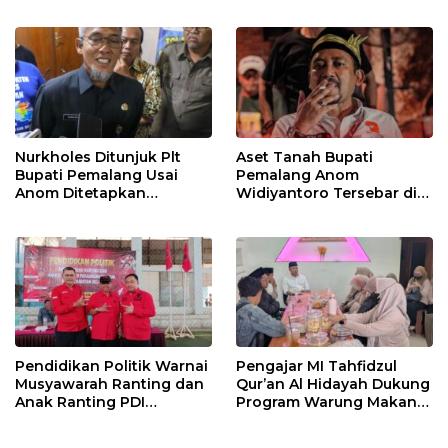
Tetap Berjalan
Pegawai KPK
Nurkholes Ditunjuk Plt
Aset Tanah Bupati
Bupati Pemalang Usai
Pemalang Anom
Anom Ditetapkan
Widiyantoro Tersebar di
Tersangka KPK
Jawa dan Bali, Jadi
Sorotan Usai OTT KPK
Pendidikan Politik Warnai
Pengajar MI Tahfidzul
Musyawarah Ranting dan
Qur’an Al Hidayah Dukung
Anak Ranting PDI
Program Warung Makan
Perjuangan Serentak se-
Gratis AMK
Kecamatan Belik