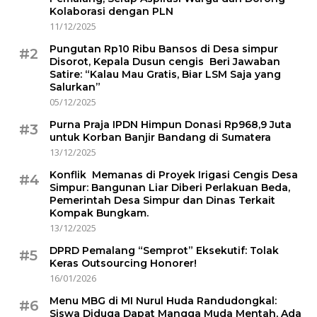
Kolaborasi dengan PLN
11/12/2025
Pungutan Rp10 Ribu Bansos di Desa simpur
#2
Disorot, Kepala Dusun cengis Beri Jawaban
Satire: “Kalau Mau Gratis, Biar LSM Saja yang
Salurkan”
05/12/2025
Purna Praja IPDN Himpun Donasi Rp968,9 Juta
#3
untuk Korban Banjir Bandang di Sumatera
13/12/2025
Konflik Memanas di Proyek Irigasi Cengis Desa
#4
Simpur: Bangunan Liar Diberi Perlakuan Beda,
Pemerintah Desa Simpur dan Dinas Terkait
Kompak Bungkam.
13/12/2025
DPRD Pemalang “Semprot” Eksekutif: Tolak
#5
Keras Outsourcing Honorer!
16/01/2026
Menu MBG di MI Nurul Huda Randudongkal:
#6
Siswa Diduga Dapat Mangga Muda Mentah, Ada