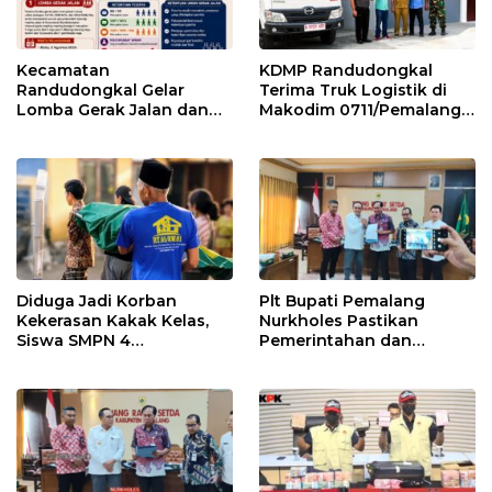
Kecamatan
KDMP Randudongkal
Randudongkal Gelar
Terima Truk Logistik di
Lomba Gerak Jalan dan
Makodim 0711/Pemalang
Gobak Sodor Meriahkan
untuk Perkuat Distribusi
HUT RI ke-81
Desa
Diduga Jadi Korban
Plt Bupati Pemalang
Kekerasan Kakak Kelas,
Nurkholes Pastikan
Siswa SMPN 4
Pemerintahan dan
Randudongkal Meninggal
Pelayanan Publik Tetap
Dunia
Berjalan