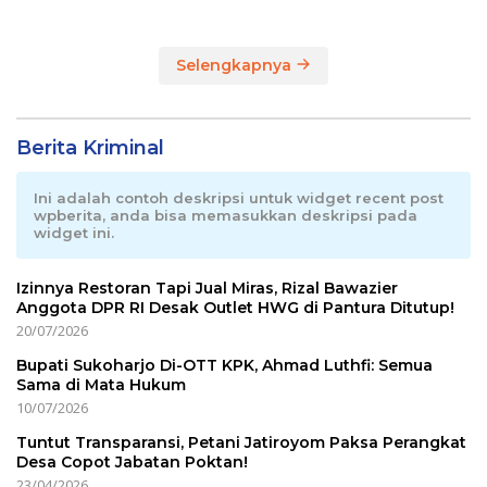
2026
Terpadu di RI
Selengkapnya
Berita Kriminal
Ini adalah contoh deskripsi untuk widget recent post
wpberita, anda bisa memasukkan deskripsi pada
widget ini.
Izinnya Restoran Tapi Jual Miras, Rizal Bawazier
Anggota DPR RI Desak Outlet HWG di Pantura Ditutup!
20/07/2026
Bupati Sukoharjo Di-OTT KPK, Ahmad Luthfi: Semua
Sama di Mata Hukum
10/07/2026
Tuntut Transparansi, Petani Jatiroyom Paksa Perangkat
Desa Copot Jabatan Poktan!
23/04/2026