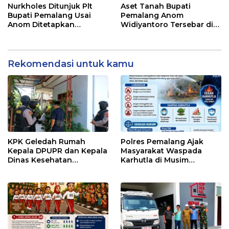
Nurkholes Ditunjuk Plt
Aset Tanah Bupati
Bupati Pemalang Usai
Pemalang Anom
Anom Ditetapkan
Widiyantoro Tersebar di
Tersangka KPK
Jawa dan Bali, Jadi
Sorotan Usai OTT KPK
Rekomendasi untuk kamu
KPK Geledah Rumah
Polres Pemalang Ajak
Kepala DPUPR dan Kepala
Masyarakat Waspada
Dinas Kesehatan
Karhutla di Musim
Pemalang
Kemarau