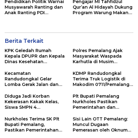
Pendidikan Politik Warnai
Pengajar MI Tahfidzul
Musyawarah Ranting dan
Qur’an Al Hidayah Dukung
Anak Ranting PDI
Program Warung Makan
Perjuangan Serentak se-
Gratis AMK
Kecamatan Belik
Berita Terkait
KPK Geledah Rumah
Polres Pemalang Ajak
Kepala DPUPR dan Kepala
Masyarakat Waspada
Dinas Kesehatan
Karhutla di Musim
Pemalang
Kemarau
Kecamatan
KDMP Randudongkal
Randudongkal Gelar
Terima Truk Logistik di
Lomba Gerak Jalan dan
Makodim 0711/Pemalang
Gobak Sodor Meriahkan
untuk Perkuat Distribusi
HUT RI ke-81
Desa
Diduga Jadi Korban
Plt Bupati Pemalang
Kekerasan Kakak Kelas,
Nurkholes Pastikan
Siswa SMPN 4
Pemerintahan dan
Randudongkal Meninggal
Pelayanan Publik Tetap
Dunia
Berjalan
Nurkholes Terima SK Plt
Sisi Lain OTT Pemalang:
Bupati Pemalang,
Muncul Dugaan
Pastikan Pemerintahan
Pemerasan oleh Oknum
Tetap Berjalan
Pegawai KPK