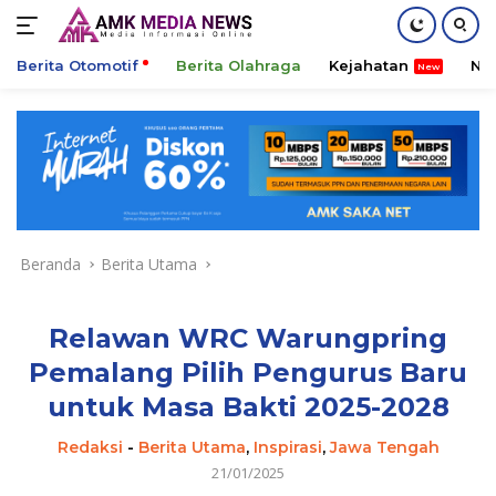
Berita Otomotif
Berita Olahraga
Kejahatan
Ni
Langsung
ke
konten
Beranda
Berita Utama
Relawan WRC Warungpring
Pemalang Pilih Pengurus Baru
untuk Masa Bakti 2025-2028
Redaksi
-
Berita Utama
,
Inspirasi
,
Jawa Tengah
21/01/2025