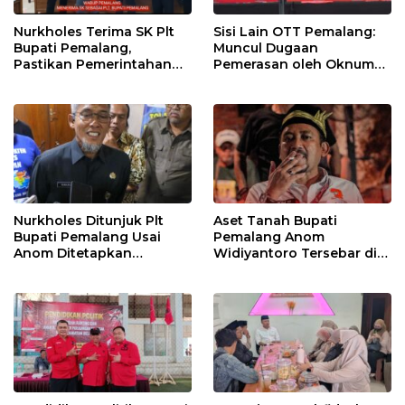
Nurkholes Terima SK Plt
Sisi Lain OTT Pemalang:
Bupati Pemalang,
Muncul Dugaan
Pastikan Pemerintahan
Pemerasan oleh Oknum
Tetap Berjalan
Pegawai KPK
Nurkholes Ditunjuk Plt
Aset Tanah Bupati
Bupati Pemalang Usai
Pemalang Anom
Anom Ditetapkan
Widiyantoro Tersebar di
Tersangka KPK
Jawa dan Bali, Jadi
Sorotan Usai OTT KPK