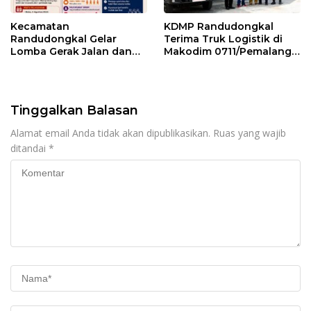
Kecamatan
KDMP Randudongkal
Randudongkal Gelar
Terima Truk Logistik di
Lomba Gerak Jalan dan
Makodim 0711/Pemalang
Gobak Sodor Meriahkan
untuk Perkuat Distribusi
HUT RI ke-81
Desa
Tinggalkan Balasan
Alamat email Anda tidak akan dipublikasikan.
Ruas yang wajib
ditandai
*