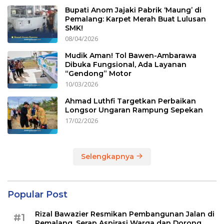
Bupati Anom Jajaki Pabrik ‘Maung’ di
Pemalang: Karpet Merah Buat Lulusan
SMK!
08/04/2026
Mudik Aman! Tol Bawen-Ambarawa
Dibuka Fungsional, Ada Layanan
“Gendong” Motor
10/03/2026
Ahmad Luthfi Targetkan Perbaikan
Longsor Ungaran Rampung Sepekan
17/02/2026
Selengkapnya
Popular Post
Rizal Bawazier Resmikan Pembangunan Jalan di
#1
Pemalang, Serap Aspirasi Warga dan Dorong