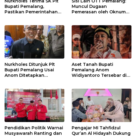
Nurkholes Terima SK Plt
Sisi Lain OTT Pemalang:
Bupati Pemalang,
Muncul Dugaan
Pastikan Pemerintahan
Pemerasan oleh Oknum
Tetap Berjalan
Pegawai KPK
Nurkholes Ditunjuk Plt
Aset Tanah Bupati
Bupati Pemalang Usai
Pemalang Anom
Anom Ditetapkan
Widiyantoro Tersebar di
Tersangka KPK
Jawa dan Bali, Jadi
Sorotan Usai OTT KPK
Pendidikan Politik Warnai
Pengajar MI Tahfidzul
Musyawarah Ranting dan
Qur’an Al Hidayah Dukung