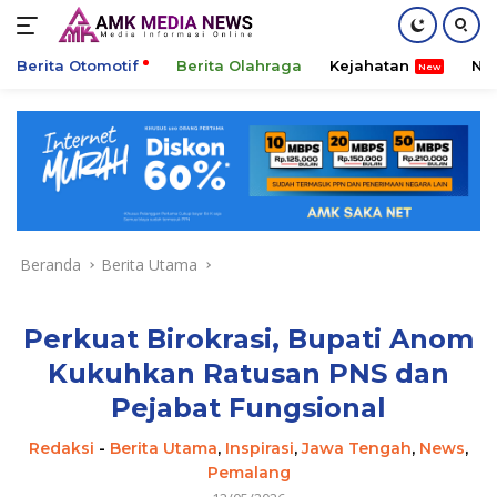
Berita Otomotif
Berita Olahraga
Kejahatan
Ni
Langsung
ke
konten
Beranda
Berita Utama
Perkuat Birokrasi, Bupati Anom
Kukuhkan Ratusan PNS dan
Pejabat Fungsional
Redaksi
-
Berita Utama
,
Inspirasi
,
Jawa Tengah
,
News
,
Pemalang