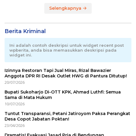
Selengkapnya
Berita Kriminal
Ini adalah contoh deskripsi untuk widget recent post
wpberita, anda bisa memasukkan deskripsi pada
widget ini.
Izinnya Restoran Tapi Jual Miras, Rizal Bawazier
Anggota DPR RI Desak Outlet HWG di Pantura Ditutup!
20/07/2026
Bupati Sukoharjo Di-OTT KPK, Ahmad Luthfi: Semua
Sama di Mata Hukum
10/07/2026
Tuntut Transparansi, Petani Jatiroyom Paksa Perangkat
Desa Copot Jabatan Poktan!
23/04/2026
Dramatis! Evakuasi Jasad Pria di Bendungan