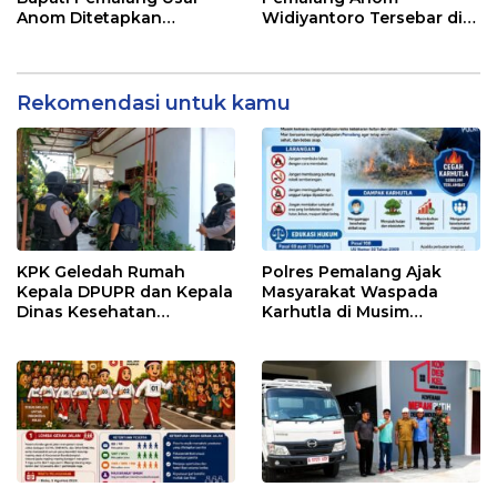
Anom Ditetapkan
Widiyantoro Tersebar di
Tersangka KPK
Jawa dan Bali, Jadi
Sorotan Usai OTT KPK
Rekomendasi untuk kamu
KPK Geledah Rumah
Polres Pemalang Ajak
Kepala DPUPR dan Kepala
Masyarakat Waspada
Dinas Kesehatan
Karhutla di Musim
Pemalang
Kemarau