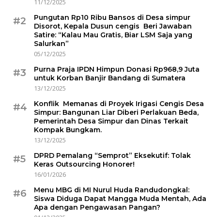
11/12/2025
Pungutan Rp10 Ribu Bansos di Desa simpur
#2
Disorot, Kepala Dusun cengis Beri Jawaban
Satire: “Kalau Mau Gratis, Biar LSM Saja yang
Salurkan”
05/12/2025
Purna Praja IPDN Himpun Donasi Rp968,9 Juta
#3
untuk Korban Banjir Bandang di Sumatera
13/12/2025
Konflik Memanas di Proyek Irigasi Cengis Desa
#4
Simpur: Bangunan Liar Diberi Perlakuan Beda,
Pemerintah Desa Simpur dan Dinas Terkait
Kompak Bungkam.
13/12/2025
DPRD Pemalang “Semprot” Eksekutif: Tolak
#5
Keras Outsourcing Honorer!
16/01/2026
Menu MBG di MI Nurul Huda Randudongkal:
#6
Siswa Diduga Dapat Mangga Muda Mentah, Ada
Apa dengan Pengawasan Pangan?