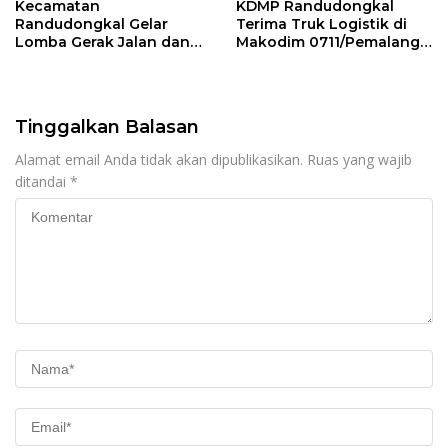
Kecamatan
KDMP Randudongkal
Randudongkal Gelar
Terima Truk Logistik di
Lomba Gerak Jalan dan
Makodim 0711/Pemalang
Gobak Sodor Meriahkan
untuk Perkuat Distribusi
HUT RI ke-81
Desa
Tinggalkan Balasan
Alamat email Anda tidak akan dipublikasikan.
Ruas yang wajib
ditandai
*