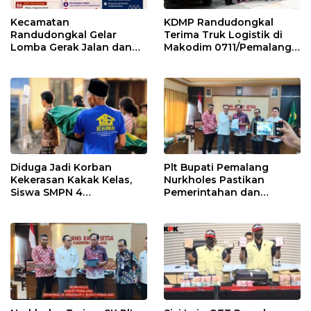
Kecamatan
KDMP Randudongkal
Randudongkal Gelar
Terima Truk Logistik di
Lomba Gerak Jalan dan
Makodim 0711/Pemalang
Gobak Sodor Meriahkan
untuk Perkuat Distribusi
HUT RI ke-81
Desa
Diduga Jadi Korban
Plt Bupati Pemalang
Kekerasan Kakak Kelas,
Nurkholes Pastikan
Siswa SMPN 4
Pemerintahan dan
Randudongkal Meninggal
Pelayanan Publik Tetap
Dunia
Berjalan