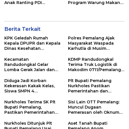
Anak Ranting PDI
Program Warung Makan
Perjuangan Serentak se-
Gratis AMK
Kecamatan Belik
Berita Terkait
KPK Geledah Rumah
Polres Pemalang Ajak
Kepala DPUPR dan Kepala
Masyarakat Waspada
Dinas Kesehatan
Karhutla di Musim
Pemalang
Kemarau
Kecamatan
KDMP Randudongkal
Randudongkal Gelar
Terima Truk Logistik di
Lomba Gerak Jalan dan
Makodim 0711/Pemalang
Gobak Sodor Meriahkan
untuk Perkuat Distribusi
HUT RI ke-81
Desa
Diduga Jadi Korban
Plt Bupati Pemalang
Kekerasan Kakak Kelas,
Nurkholes Pastikan
Siswa SMPN 4
Pemerintahan dan
Randudongkal Meninggal
Pelayanan Publik Tetap
Dunia
Berjalan
Nurkholes Terima SK Plt
Sisi Lain OTT Pemalang:
Bupati Pemalang,
Muncul Dugaan
Pastikan Pemerintahan
Pemerasan oleh Oknum
Tetap Berjalan
Pegawai KPK
Nurkholes Ditunjuk Plt
Aset Tanah Bupati
Bupati Pemalang Usai
Pemalang Anom