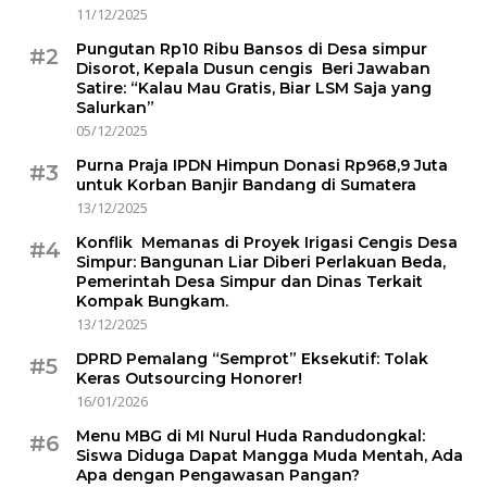
11/12/2025
Pungutan Rp10 Ribu Bansos di Desa simpur
#2
Disorot, Kepala Dusun cengis Beri Jawaban
Satire: “Kalau Mau Gratis, Biar LSM Saja yang
Salurkan”
05/12/2025
Purna Praja IPDN Himpun Donasi Rp968,9 Juta
#3
untuk Korban Banjir Bandang di Sumatera
13/12/2025
Konflik Memanas di Proyek Irigasi Cengis Desa
#4
Simpur: Bangunan Liar Diberi Perlakuan Beda,
Pemerintah Desa Simpur dan Dinas Terkait
Kompak Bungkam.
13/12/2025
DPRD Pemalang “Semprot” Eksekutif: Tolak
#5
Keras Outsourcing Honorer!
16/01/2026
Menu MBG di MI Nurul Huda Randudongkal:
#6
Siswa Diduga Dapat Mangga Muda Mentah, Ada
Apa dengan Pengawasan Pangan?