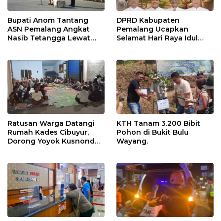
Bupati Anom Tantang
DPRD Kabupaten
ASN Pemalang Angkat
Pemalang Ucapkan
Nasib Tetangga Lewat
Selamat Hari Raya Idul
“ASN Pedot”
Adha 1447 Hijriah
Ratusan Warga Datangi
KTH Tanam 3.200 Bibit
Rumah Kades Cibuyur,
Pohon di Bukit Bulu
Dorong Yoyok Kusnondo
Wayang.
Maju Kembali