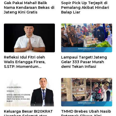
Gak Pakai Mahal! Balik
Sopir Pick Up Terjepit di
Nama Kendaraan Bekas di
Pemalang Akibat Hindari
Jateng Kini Gratis
Balap Liar
Refleksi Idul Fitri oleh
Lampaui Target! Jateng
Walis Erlangga Firera,
Gelar 333 Pasar Murah
S.STP: Momentum
demi Tekan Inflasi
Memperkuat Kepedulian
Sosial
Keluarga Besar BI20KRAT
TMMD Brebes Ubah Nasib
Ucapkan Selamat atas
Peternak Cikuya, Kini