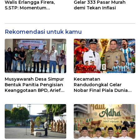
Walis Erlangga Firera,
Gelar 333 Pasar Murah
S.STP: Momentum
demi Tekan Inflasi
Memperkuat Kepedulian
Sosial
Rekomendasi untuk kamu
Musyawarah Desa Simpur
Kecamatan
Bentuk Panitia Pengisian
Randudongkal Gelar
Keanggotaan BPD, Arief
Nobar Final Piala Dunia
Maulana Dipercaya
2026, Warga Diajak
Sebagai Ketua
Ramaikan Acara