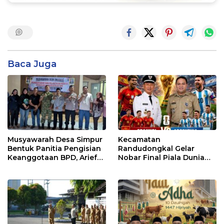
Baca Juga
Musyawarah Desa Simpur
Kecamatan
Bentuk Panitia Pengisian
Randudongkal Gelar
Keanggotaan BPD, Arief
Nobar Final Piala Dunia
Maulana Dipercaya
2026, Warga Diajak
Sebagai Ketua
Ramaikan Acara