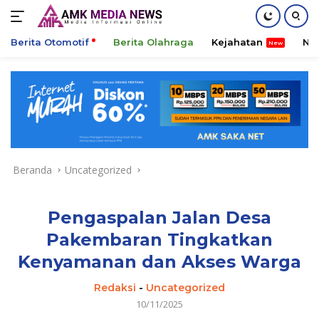
Berita Otomotif
Berita Olahraga
Kejahatan
Ni
Langsung
ke
konten
Beranda
Uncategorized
Pengaspalan Jalan Desa
Pakembaran Tingkatkan
Kenyamanan dan Akses Warga
Redaksi
-
Uncategorized
10/11/2025