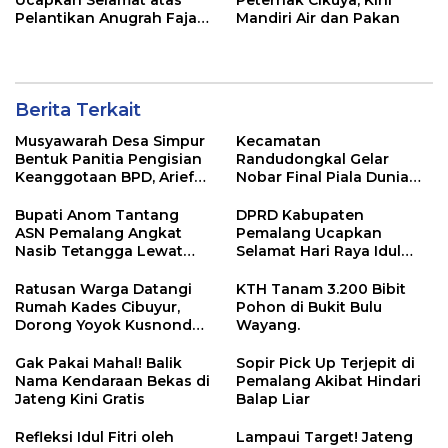
Pelantikan Anugrah Fajar
Mandiri Air dan Pakan
Fahrurazie sebagai Kepala
Bidang Statistik
Diskominfotik NTB
Berita Terkait
Musyawarah Desa Simpur
Kecamatan
Bentuk Panitia Pengisian
Randudongkal Gelar
Keanggotaan BPD, Arief
Nobar Final Piala Dunia
Maulana Dipercaya
2026, Warga Diajak
Sebagai Ketua
Ramaikan Acara
Bupati Anom Tantang
DPRD Kabupaten
ASN Pemalang Angkat
Pemalang Ucapkan
Nasib Tetangga Lewat
Selamat Hari Raya Idul
“ASN Pedot”
Adha 1447 Hijriah
Ratusan Warga Datangi
KTH Tanam 3.200 Bibit
Rumah Kades Cibuyur,
Pohon di Bukit Bulu
Dorong Yoyok Kusnondo
Wayang.
Maju Kembali
Gak Pakai Mahal! Balik
Sopir Pick Up Terjepit di
Nama Kendaraan Bekas di
Pemalang Akibat Hindari
Jateng Kini Gratis
Balap Liar
Refleksi Idul Fitri oleh
Lampaui Target! Jateng