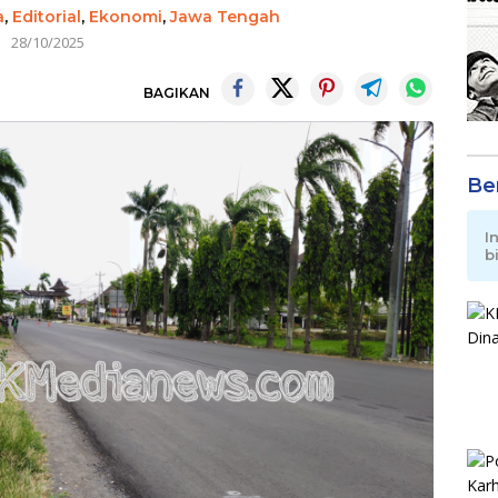
a
,
Editorial
,
Ekonomi
,
Jawa Tengah
28/10/2025
BAGIKAN
Be
I
b