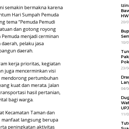
Izi
ni semakin bermakna karena
Baw
entum Hari Sumpah Pemuda
HWG
ung tema “Pemuda Pemudi
20/0
rsatuan dan gotong royong
Bup
h Pemuda menjadi cerminan
Sem
10/0
h daerah, pelaku jasa
bangun daerah.
Tun
Pak
Pok
am kerja prioritas, kegiatan
23/0
an juga mencerminkan visi
Dra
k mendorong pertumbuhan
Lan
yang kuat dan merata. Jalan
04/0
nsportasi hasil pertanian,
Dug
tal bagi warga.
Wat
UPJ
akat Kecamatan Taman dan
11/0
n manfaat langsung berupa
Tut
rta peningkatan aktivitas
Sua