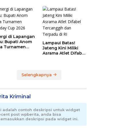
Magnet Baru
Olahraga Pemalang
ergi di Lapangan
au: Bupati Anom
Lampaui Batas!
a Turnamen
Jateng Kini Miliki
day Cup 2026
Asrama Atlet Difabel
Tercanggih dan
Terpadu di RI
Selengkapnya
ita Kriminal
ni adalah contoh deskripsi untuk widget
ecent post wpberita, anda bisa
emasukkan deskripsi pada widget ini.