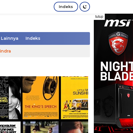
Indeks
tutup
Lainnya
Indeks
indra