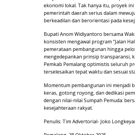
ekonomi lokal. Tak hanya itu, proyek i
pemerintah daerah serius dalam mewu
berkeadilan dan berorientasi pada kese
Bupati Anom Widiyantoro bersama Waki
konsisten mengawal program “Jalan Hal
pemerataan pembangunan hingga pelo
mengedepankan prinsip transparansi, kua
Pemkab Pemalang optimistis seluruh pr
terselesaikan tepat waktu dan sesuai st
Momentum pembangunan ini menjadi bu
keras, gotong royong, dan dedikasi pem
dengan nilai-nilai Sumpah Pemuda: bers
kesejahteraan rakyat.
Penulis: Tim Advertorial- Joko Longkey
Pemalang, 28 Oktober 2025