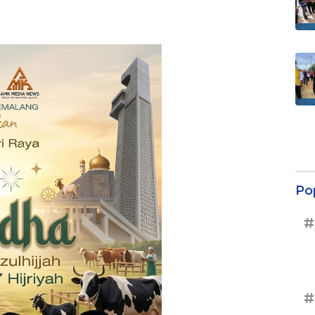
Po
#
#