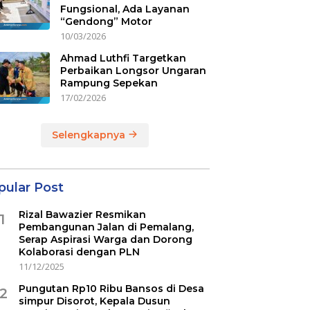
Fungsional, Ada Layanan
“Gendong” Motor
10/03/2026
Ahmad Luthfi Targetkan
Perbaikan Longsor Ungaran
Rampung Sepekan
17/02/2026
Selengkapnya
pular Post
Rizal Bawazier Resmikan
1
Pembangunan Jalan di Pemalang,
Serap Aspirasi Warga dan Dorong
Kolaborasi dengan PLN
11/12/2025
Pungutan Rp10 Ribu Bansos di Desa
2
simpur Disorot, Kepala Dusun