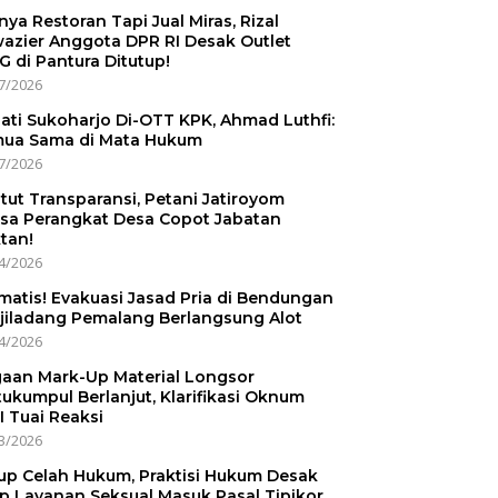
nnya Restoran Tapi Jual Miras, Rizal
azier Anggota DPR RI Desak Outlet
 di Pantura Ditutup!
7/2026
ati Sukoharjo Di-OTT KPK, Ahmad Luthfi:
ua Sama di Mata Hukum
7/2026
tut Transparansi, Petani Jatiroyom
sa Perangkat Desa Copot Jabatan
tan!
4/2026
matis! Evakuasi Jasad Pria di Bendungan
jiladang Pemalang Berlangsung Alot
4/2026
aan Mark-Up Material Longsor
ukumpul Berlanjut, Klarifikasi Oknum
I Tuai Reaksi
3/2026
up Celah Hukum, Praktisi Hukum Desak
p Layanan Seksual Masuk Pasal Tipikor