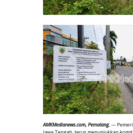
AMKMedianews.com, Pemalang
, — Pemer
Jawa Tengah, terus menunjukkan kom