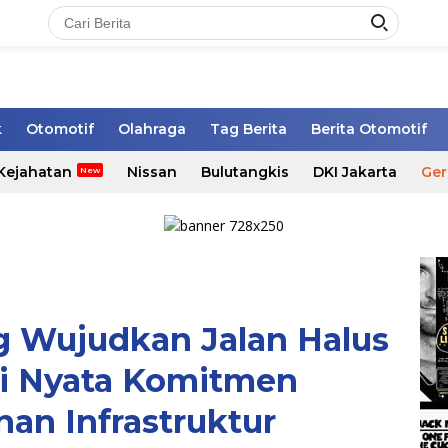
k
Otomotif
Olahraga
Tag Berita
Berita Otomotif
Kejahatan
Nissan
Bulutangkis
DKI Jakarta
Ger
 Wujudkan Jalan Halus
ti Nyata Komitmen
n Infrastruktur