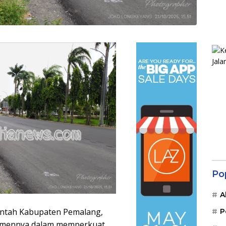
Po
A
intah Kabupaten Pemalang,
P
itmennya dalam memperkuat