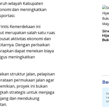
luruh wilayah Kabupaten
konomi dan meningkatkan
portasi.
rintis Kemerdekaan ini
Sin
ebut merupakan salah satu ruas
Hij
sat aktivitas ekonomi dan
Buk
May
itarnya. Dengan perbaikan
harapkan dapat menekan biaya
igus meningkatkan
ikan struktur jalan, pelapisan
perataan permukaan jalan agar
Ber
demikian, proyek ini bukan
gkah strategis untuk menjaga
I
r
anjang dan mendukung
m
tan.