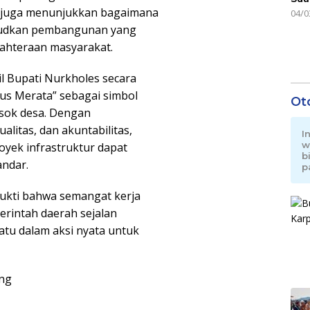
ni juga menunjukkan bagaimana
04/0
judkan pembangunan yang
jahteraan masyarakat.
l Bupati Nurkholes secara
us Merata” sebagai simbol
Ot
sok desa. Dengan
litas, dan akuntabilitas,
I
w
oyek infrastruktur dapat
b
andar.
p
kti bahwa semangat kerja
erintah daerah sejalan
atu dalam aksi nyata untuk
ang