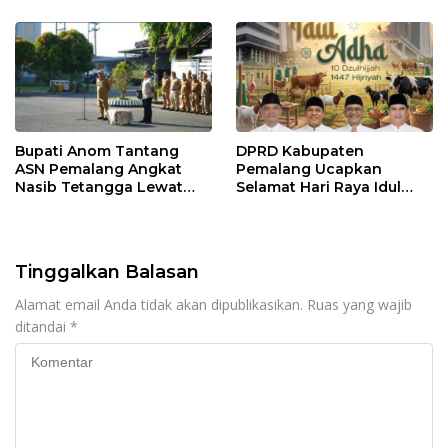
Sebagai Ketua
Ramaikan Acara
Bupati Anom Tantang
DPRD Kabupaten
ASN Pemalang Angkat
Pemalang Ucapkan
Nasib Tetangga Lewat
Selamat Hari Raya Idul
“ASN Pedot”
Adha 1447 Hijriah
Tinggalkan Balasan
Alamat email Anda tidak akan dipublikasikan.
Ruas yang wajib
ditandai
*