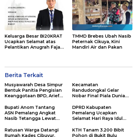
Keluarga Besar BI20KRAT
TMMD Brebes Ubah Nasib
Ucapkan Selamat atas
Peternak Cikuya, Kini
Pelantikan Anugrah Fajar
Mandiri Air dan Pakan
Fahrurazie sebagai Kepala
Bidang Statistik
Diskominfotik NTB
Berita Terkait
Musyawarah Desa Simpur
Kecamatan
Bentuk Panitia Pengisian
Randudongkal Gelar
Keanggotaan BPD, Arief
Nobar Final Piala Dunia
Maulana Dipercaya
2026, Warga Diajak
Sebagai Ketua
Ramaikan Acara
Bupati Anom Tantang
DPRD Kabupaten
ASN Pemalang Angkat
Pemalang Ucapkan
Nasib Tetangga Lewat
Selamat Hari Raya Idul
“ASN Pedot”
Adha 1447 Hijriah
Ratusan Warga Datangi
KTH Tanam 3.200 Bibit
Rumah Kades Cibuyur,
Pohon di Bukit Bulu