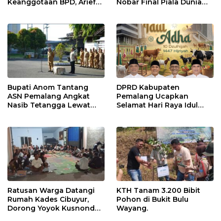
Keanggotaan BPD, Arief
Nobar Final Piala Dunia
Maulana Dipercaya
2026, Warga Diajak
Sebagai Ketua
Ramaikan Acara
Bupati Anom Tantang
DPRD Kabupaten
ASN Pemalang Angkat
Pemalang Ucapkan
Nasib Tetangga Lewat
Selamat Hari Raya Idul
“ASN Pedot”
Adha 1447 Hijriah
Ratusan Warga Datangi
KTH Tanam 3.200 Bibit
Rumah Kades Cibuyur,
Pohon di Bukit Bulu
Dorong Yoyok Kusnondo
Wayang.
Maju Kembali