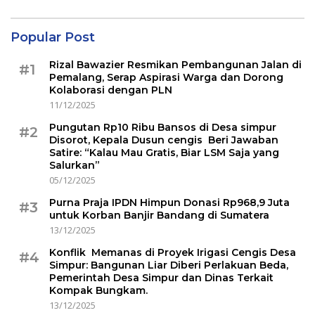
Popular Post
Rizal Bawazier Resmikan Pembangunan Jalan di
#1
Pemalang, Serap Aspirasi Warga dan Dorong
Kolaborasi dengan PLN
11/12/2025
Pungutan Rp10 Ribu Bansos di Desa simpur
#2
Disorot, Kepala Dusun cengis Beri Jawaban
Satire: “Kalau Mau Gratis, Biar LSM Saja yang
Salurkan”
05/12/2025
Purna Praja IPDN Himpun Donasi Rp968,9 Juta
#3
untuk Korban Banjir Bandang di Sumatera
13/12/2025
Konflik Memanas di Proyek Irigasi Cengis Desa
#4
Simpur: Bangunan Liar Diberi Perlakuan Beda,
Pemerintah Desa Simpur dan Dinas Terkait
Kompak Bungkam.
13/12/2025