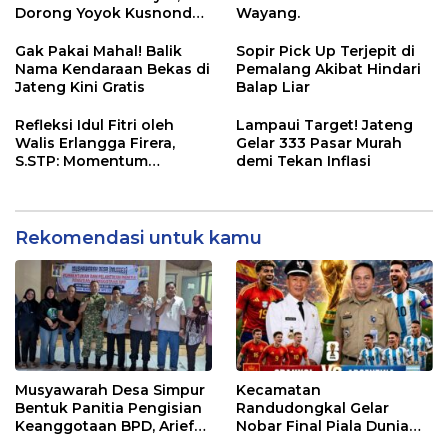
Dorong Yoyok Kusnondo
Wayang.
Maju Kembali
Gak Pakai Mahal! Balik
Sopir Pick Up Terjepit di
Nama Kendaraan Bekas di
Pemalang Akibat Hindari
Jateng Kini Gratis
Balap Liar
Refleksi Idul Fitri oleh
Lampaui Target! Jateng
Walis Erlangga Firera,
Gelar 333 Pasar Murah
S.STP: Momentum
demi Tekan Inflasi
Memperkuat Kepedulian
Sosial
Rekomendasi untuk kamu
Musyawarah Desa Simpur
Kecamatan
Bentuk Panitia Pengisian
Randudongkal Gelar
Keanggotaan BPD, Arief
Nobar Final Piala Dunia
Maulana Dipercaya
2026, Warga Diajak