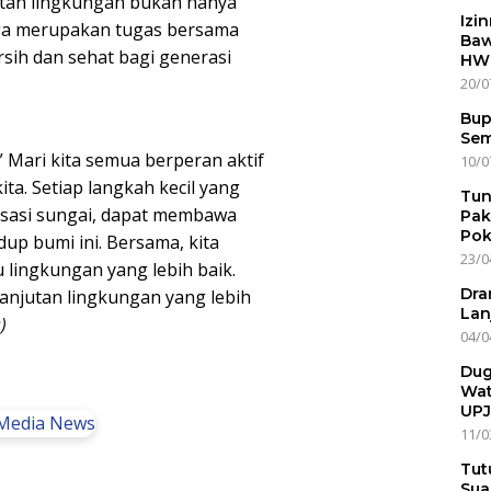
utan lingkungan bukan hanya
Izi
ga merupakan tugas bersama
Baw
sih dan sehat bagi generasi
HWG
20/0
Bup
Sem
 Mari kita semua berperan aktif
10/0
ta. Setiap langkah kecil yang
Tun
lisasi sungai, dapat membawa
Pak
Pok
up bumi ini. Bersama, kita
23/0
ingkungan yang lebih baik.
Dra
njutan lingkungan yang lebih
Lan
)
04/0
Dug
Wat
UPJ
11/0
Tut
Sua