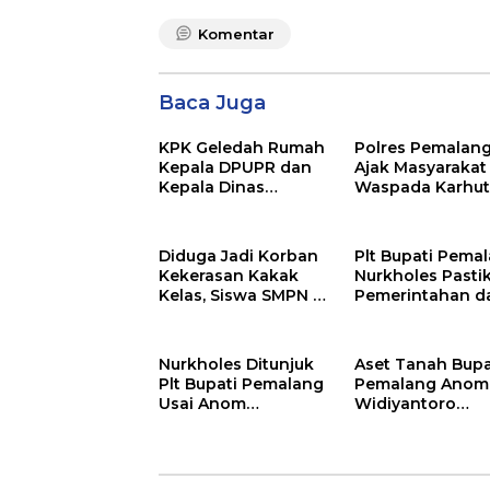
Komentar
Baca Juga
KPK Geledah Rumah
Polres Pemalan
Kepala DPUPR dan
Ajak Masyarakat
Kepala Dinas
Waspada Karhutl
Kesehatan
Musim Kemarau
Pemalang
Diduga Jadi Korban
Plt Bupati Pema
Kekerasan Kakak
Nurkholes Pasti
Kelas, Siswa SMPN 4
Pemerintahan d
Randudongkal
Pelayanan Publi
Meninggal Dunia
Tetap Berjalan
Nurkholes Ditunjuk
Aset Tanah Bupa
Plt Bupati Pemalang
Pemalang Anom
Usai Anom
Widiyantoro
Ditetapkan
Tersebar di Jaw
Tersangka KPK
dan Bali, Jadi
Sorotan Usai OT
KPK