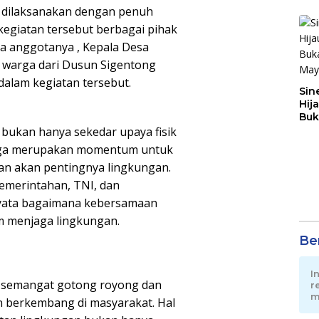
i dilaksanakan dengan penuh
kegiatan tersebut berbagai pihak
ta anggotanya , Kepala Desa
 warga dari Dusun Sigentong
dalam kegiatan tersebut.
Sin
Hij
Buk
May
 bukan hanya sekedar upaya fisik
uga merupakan momentum untuk
n akan pentingnya lingkungan.
pemerintahan, TNI, dan
nyata bagaimana kebersamaan
m menjaga lingkungan.
Ber
I
i, semangat gotong royong dan
r
m
n berkembang di masyarakat. Hal