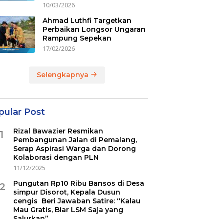
10/03/2026
Ahmad Luthfi Targetkan
Perbaikan Longsor Ungaran
Rampung Sepekan
17/02/2026
Selengkapnya
pular Post
Rizal Bawazier Resmikan
1
Pembangunan Jalan di Pemalang,
Serap Aspirasi Warga dan Dorong
Kolaborasi dengan PLN
11/12/2025
Pungutan Rp10 Ribu Bansos di Desa
2
simpur Disorot, Kepala Dusun
cengis Beri Jawaban Satire: “Kalau
Mau Gratis, Biar LSM Saja yang
Salurkan”