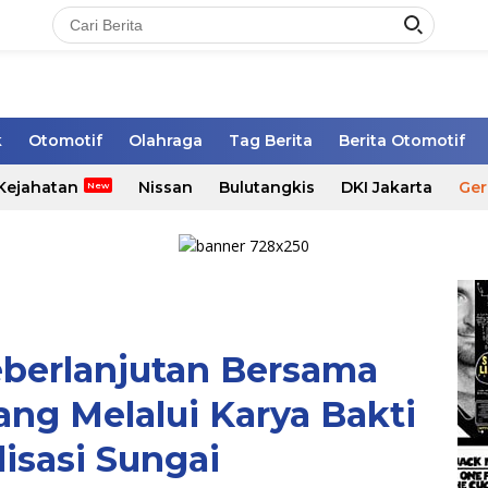
k
Otomotif
Olahraga
Tag Berita
Berita Otomotif
Kejahatan
Nissan
Bulutangkis
DKI Jakarta
Ger
erlanjutan Bersama
ng Melalui Karya Bakti
isasi Sungai