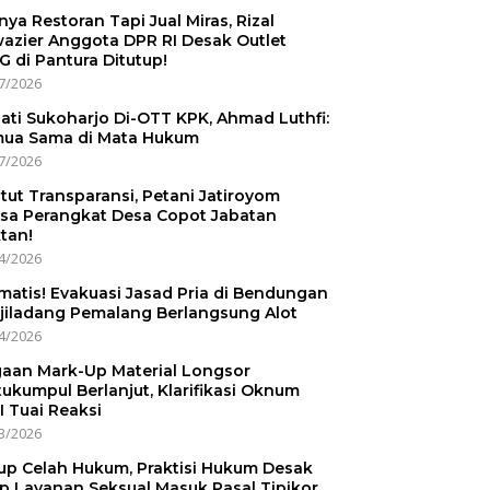
nnya Restoran Tapi Jual Miras, Rizal
azier Anggota DPR RI Desak Outlet
 di Pantura Ditutup!
7/2026
ati Sukoharjo Di-OTT KPK, Ahmad Luthfi:
ua Sama di Mata Hukum
7/2026
tut Transparansi, Petani Jatiroyom
sa Perangkat Desa Copot Jabatan
tan!
4/2026
matis! Evakuasi Jasad Pria di Bendungan
jiladang Pemalang Berlangsung Alot
4/2026
aan Mark-Up Material Longsor
ukumpul Berlanjut, Klarifikasi Oknum
I Tuai Reaksi
3/2026
up Celah Hukum, Praktisi Hukum Desak
p Layanan Seksual Masuk Pasal Tipikor