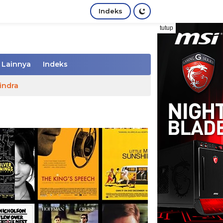
Indeks
tutup
Lainnya
Indeks
indra