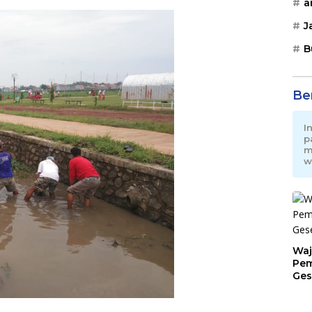
a
J
B
Be
I
p
m
w
Waj
Pem
Ges
Jat