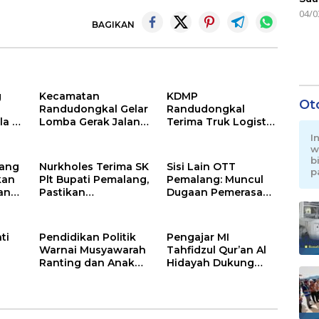
04/0
BAGIKAN
g
Kecamatan
KDMP
Ot
Randudongkal Gelar
Randudongkal
a di
Lomba Gerak Jalan
Terima Truk Logistik
dan Gobak Sodor
di Makodim
I
Meriahkan HUT RI
0711/Pemalang
w
ke-81
untuk Perkuat
b
lang
Nurkholes Terima SK
Sisi Lain OTT
p
Distribusi Desa
kan
Plt Bupati Pemalang,
Pemalang: Muncul
an
Pastikan
Dugaan Pemerasan
k
Pemerintahan Tetap
oleh Oknum
Berjalan
Pegawai KPK
ti
Pendidikan Politik
Pengajar MI
Warnai Musyawarah
Tahfidzul Qur’an Al
Ranting dan Anak
Hidayah Dukung
a
Ranting PDI
Program Warung
Perjuangan
Makan Gratis AMK
T
Serentak se-
Kecamatan Belik