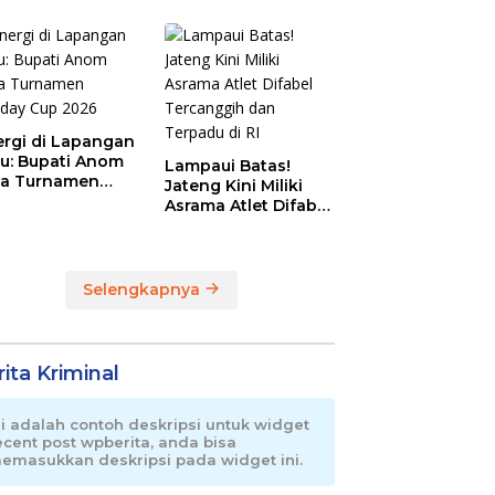
Magnet Baru
Olahraga Pemalang
ergi di Lapangan
au: Bupati Anom
Lampaui Batas!
a Turnamen
Jateng Kini Miliki
day Cup 2026
Asrama Atlet Difabel
Tercanggih dan
Terpadu di RI
Selengkapnya
ita Kriminal
ni adalah contoh deskripsi untuk widget
ecent post wpberita, anda bisa
emasukkan deskripsi pada widget ini.