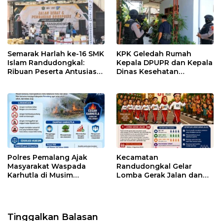
Semarak Harlah ke-16 SMK
KPK Geledah Rumah
Islam Randudongkal:
Kepala DPUPR dan Kepala
Ribuan Peserta Antusias
Dinas Kesehatan
Ikuti Jalan Sehat
Pemalang
Berhadiah Motor
Polres Pemalang Ajak
Kecamatan
Masyarakat Waspada
Randudongkal Gelar
Karhutla di Musim
Lomba Gerak Jalan dan
Kemarau
Gobak Sodor Meriahkan
HUT RI ke-81
Tinggalkan Balasan