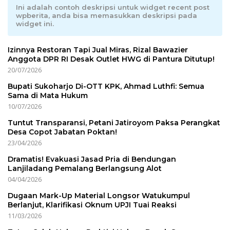
Ini adalah contoh deskripsi untuk widget recent post
wpberita, anda bisa memasukkan deskripsi pada
widget ini.
Izinnya Restoran Tapi Jual Miras, Rizal Bawazier
Anggota DPR RI Desak Outlet HWG di Pantura Ditutup!
20/07/2026
Bupati Sukoharjo Di-OTT KPK, Ahmad Luthfi: Semua
Sama di Mata Hukum
10/07/2026
Tuntut Transparansi, Petani Jatiroyom Paksa Perangkat
Desa Copot Jabatan Poktan!
23/04/2026
Dramatis! Evakuasi Jasad Pria di Bendungan
Lanjiladang Pemalang Berlangsung Alot
04/04/2026
Dugaan Mark-Up Material Longsor Watukumpul
Berlanjut, Klarifikasi Oknum UPJI Tuai Reaksi
11/03/2026