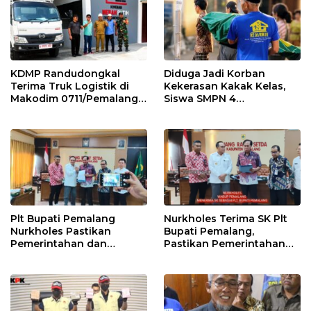
KDMP Randudongkal
Diduga Jadi Korban
Terima Truk Logistik di
Kekerasan Kakak Kelas,
Makodim 0711/Pemalang
Siswa SMPN 4
untuk Perkuat Distribusi
Randudongkal Meninggal
Desa
Dunia
Plt Bupati Pemalang
Nurkholes Terima SK Plt
Nurkholes Pastikan
Bupati Pemalang,
Pemerintahan dan
Pastikan Pemerintahan
Pelayanan Publik Tetap
Tetap Berjalan
Berjalan