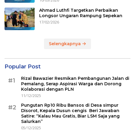
10/03/2026
Ahmad Luthfi Targetkan Perbaikan
Longsor Ungaran Rampung Sepekan
17/02/2026
Selengkapnya
Popular Post
Rizal Bawazier Resmikan Pembangunan Jalan di
#1
Pemalang, Serap Aspirasi Warga dan Dorong
Kolaborasi dengan PLN
11/12/2025
Pungutan Rp10 Ribu Bansos di Desa simpur
#2
Disorot, Kepala Dusun cengis Beri Jawaban
Satire: “Kalau Mau Gratis, Biar LSM Saja yang
Salurkan”
05/12/2025