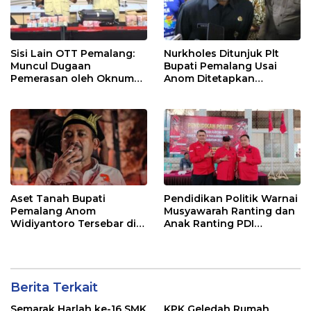
Sisi Lain OTT Pemalang:
Nurkholes Ditunjuk Plt
Muncul Dugaan
Bupati Pemalang Usai
Pemerasan oleh Oknum
Anom Ditetapkan
Pegawai KPK
Tersangka KPK
Aset Tanah Bupati
Pendidikan Politik Warnai
Pemalang Anom
Musyawarah Ranting dan
Widiyantoro Tersebar di
Anak Ranting PDI
Jawa dan Bali, Jadi
Perjuangan Serentak se-
Sorotan Usai OTT KPK
Kecamatan Belik
Berita Terkait
Semarak Harlah ke-16 SMK
KPK Geledah Rumah