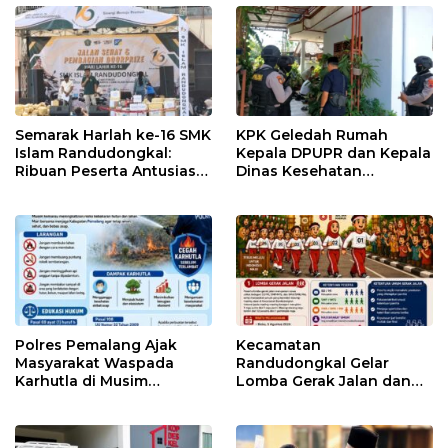
Semarak Harlah ke-16 SMK
KPK Geledah Rumah
Islam Randudongkal:
Kepala DPUPR dan Kepala
Ribuan Peserta Antusias
Dinas Kesehatan
Ikuti Jalan Sehat
Pemalang
Berhadiah Motor
Polres Pemalang Ajak
Kecamatan
Masyarakat Waspada
Randudongkal Gelar
Karhutla di Musim
Lomba Gerak Jalan dan
Kemarau
Gobak Sodor Meriahkan
HUT RI ke-81