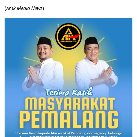
(
Amk Media News
)