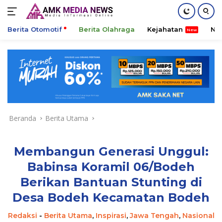
Berita Otomotif
Berita Olahraga
Kejahatan
Ni
Langsung
ke
konten
Beranda
Berita Utama
Membangun Generasi Unggul:
Babinsa Koramil 06/Bodeh
Berikan Bantuan Stunting di
Desa Bodeh Kecamatan Bodeh
Redaksi
-
Berita Utama
,
Inspirasi
,
Jawa Tengah
,
Nasional