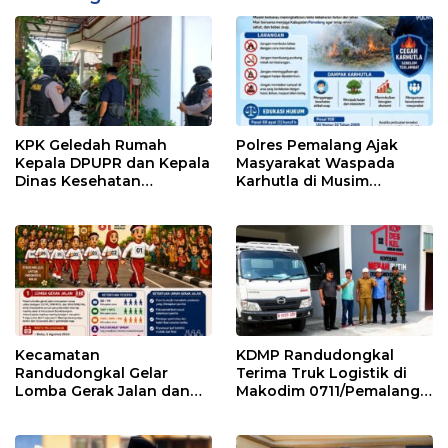
KPK Geledah Rumah
Polres Pemalang Ajak
Kepala DPUPR dan Kepala
Masyarakat Waspada
Dinas Kesehatan
Karhutla di Musim
Pemalang
Kemarau
Kecamatan
KDMP Randudongkal
Randudongkal Gelar
Terima Truk Logistik di
Lomba Gerak Jalan dan
Makodim 0711/Pemalang
Gobak Sodor Meriahkan
untuk Perkuat Distribusi
HUT RI ke-81
Desa