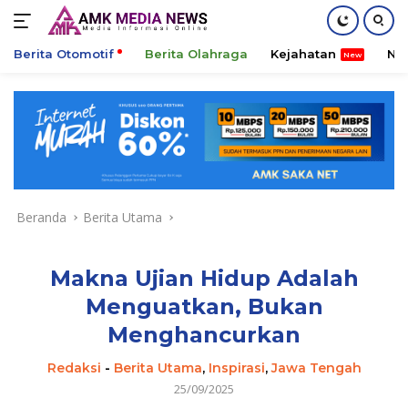
Berita Otomotif
Berita Olahraga
Kejahatan
Ni
Langsung
ke
konten
Beranda
Berita Utama
Makna Ujian Hidup Adalah
Menguatkan, Bukan
Menghancurkan
Redaksi
-
Berita Utama
,
Inspirasi
,
Jawa Tengah
25/09/2025