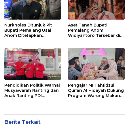
Nurkholes Ditunjuk Plt
Aset Tanah Bupati
Bupati Pemalang Usai
Pemalang Anom
Anom Ditetapkan
Widiyantoro Tersebar di
Tersangka KPK
Jawa dan Bali, Jadi
Sorotan Usai OTT KPK
Pendidikan Politik Warnai
Pengajar MI Tahfidzul
Musyawarah Ranting dan
Qur’an Al Hidayah Dukung
Anak Ranting PDI
Program Warung Makan
Perjuangan Serentak se-
Gratis AMK
Kecamatan Belik
Berita Terkait