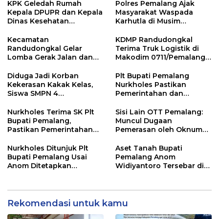
KPK Geledah Rumah
Polres Pemalang Ajak
Kepala DPUPR dan Kepala
Masyarakat Waspada
Dinas Kesehatan
Karhutla di Musim
Pemalang
Kemarau
Kecamatan
KDMP Randudongkal
Randudongkal Gelar
Terima Truk Logistik di
Lomba Gerak Jalan dan
Makodim 0711/Pemalang
Gobak Sodor Meriahkan
untuk Perkuat Distribusi
HUT RI ke-81
Desa
Diduga Jadi Korban
Plt Bupati Pemalang
Kekerasan Kakak Kelas,
Nurkholes Pastikan
Siswa SMPN 4
Pemerintahan dan
Randudongkal Meninggal
Pelayanan Publik Tetap
Dunia
Berjalan
Nurkholes Terima SK Plt
Sisi Lain OTT Pemalang:
Bupati Pemalang,
Muncul Dugaan
Pastikan Pemerintahan
Pemerasan oleh Oknum
Tetap Berjalan
Pegawai KPK
Nurkholes Ditunjuk Plt
Aset Tanah Bupati
Bupati Pemalang Usai
Pemalang Anom
Anom Ditetapkan
Widiyantoro Tersebar di
Tersangka KPK
Jawa dan Bali, Jadi
Sorotan Usai OTT KPK
Rekomendasi untuk kamu