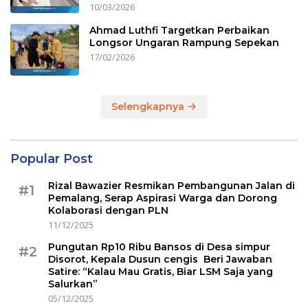
10/03/2026
Ahmad Luthfi Targetkan Perbaikan
Longsor Ungaran Rampung Sepekan
17/02/2026
Selengkapnya
Popular Post
Rizal Bawazier Resmikan Pembangunan Jalan di
#1
Pemalang, Serap Aspirasi Warga dan Dorong
Kolaborasi dengan PLN
11/12/2025
Pungutan Rp10 Ribu Bansos di Desa simpur
#2
Disorot, Kepala Dusun cengis Beri Jawaban
Satire: “Kalau Mau Gratis, Biar LSM Saja yang
Salurkan”
05/12/2025