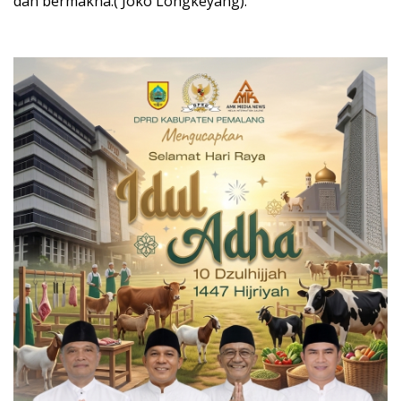
dan bermakna.( Joko Longkeyang).