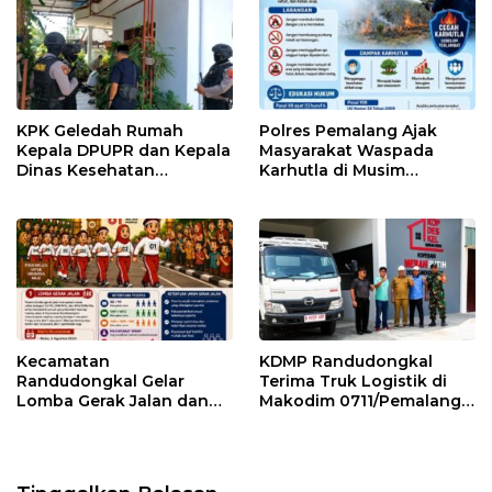
KPK Geledah Rumah
Polres Pemalang Ajak
Kepala DPUPR dan Kepala
Masyarakat Waspada
Dinas Kesehatan
Karhutla di Musim
Pemalang
Kemarau
Kecamatan
KDMP Randudongkal
Randudongkal Gelar
Terima Truk Logistik di
Lomba Gerak Jalan dan
Makodim 0711/Pemalang
Gobak Sodor Meriahkan
untuk Perkuat Distribusi
HUT RI ke-81
Desa