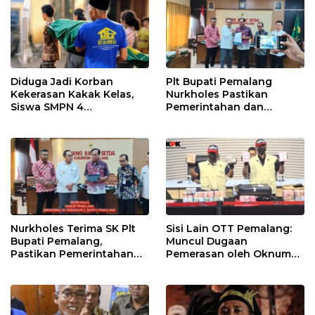
Diduga Jadi Korban
Plt Bupati Pemalang
Kekerasan Kakak Kelas,
Nurkholes Pastikan
Siswa SMPN 4
Pemerintahan dan
Randudongkal Meninggal
Pelayanan Publik Tetap
Dunia
Berjalan
Nurkholes Terima SK Plt
Sisi Lain OTT Pemalang:
Bupati Pemalang,
Muncul Dugaan
Pastikan Pemerintahan
Pemerasan oleh Oknum
Tetap Berjalan
Pegawai KPK