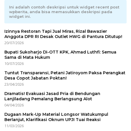
Ini adalah contoh deskripsi untuk widget recent post
wpberita, anda bisa memasukkan deskripsi pada
widget ini.
Izinnya Restoran Tapi Jual Miras, Rizal Bawazier
Anggota DPR RI Desak Outlet HWG di Pantura Ditutup!
20/07/2026
Bupati Sukoharjo Di-OTT KPK, Ahmad Luthfi: Semua
Sama di Mata Hukum
10/07/2026
Tuntut Transparansi, Petani Jatiroyom Paksa Perangkat
Desa Copot Jabatan Poktan!
23/04/2026
Dramatis! Evakuasi Jasad Pria di Bendungan
Lanjiladang Pemalang Berlangsung Alot
04/04/2026
Dugaan Mark-Up Material Longsor Watukumpul
Berlanjut, Klarifikasi Oknum UPJI Tuai Reaksi
11/03/2026