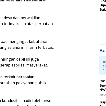
dan kesehatan masyarakat,”
Sin
Hij
Buk
May
t desa dan perwakilan
 terima kasih atas perhatian
nfaat, mengingat kebutuhan
ang selama ini masih terbatas.
Ber
njungan dapil ini juga
I
serap aspirasi masyarakat.
r
m
 terkait persoalan
Izi
kebutuhan pelayanan publik
Baw
HWG
20/0
kondusif, dihadiri oleh unsur
Bup