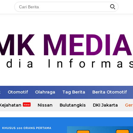
k
Otomotif
Olahraga
Tag Berita
Berita Otomotif
Kejahatan
Nissan
Bulutangkis
DKI Jakarta
Ger