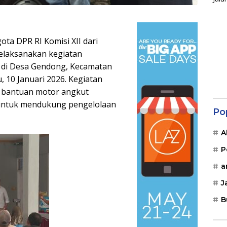
ta DPR RI Komisi XII dari
melaksanakan kegiatan
 di Desa Gendong, Kecamatan
 10 Januari 2026. Kegiatan
a bantuan motor angkut
untuk mendukung pengelolaan
Po
A
P
a
J
B