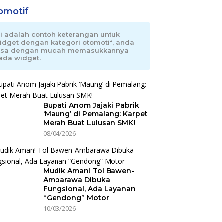
omotif
ni adalah contoh keterangan untuk
idget dengan kategori otomotif, anda
isa dengan mudah memasukkannya
ada widget.
Bupati Anom Jajaki Pabrik
‘Maung’ di Pemalang: Karpet
Merah Buat Lulusan SMK!
08/04/2026
Mudik Aman! Tol Bawen-
Ambarawa Dibuka
Fungsional, Ada Layanan
“Gendong” Motor
10/03/2026