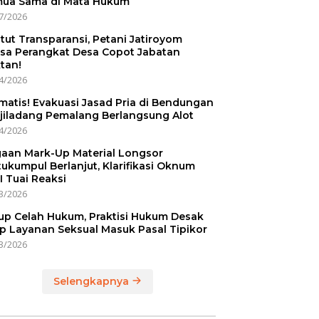
ua Sama di Mata Hukum
7/2026
tut Transparansi, Petani Jatiroyom
sa Perangkat Desa Copot Jabatan
tan!
4/2026
matis! Evakuasi Jasad Pria di Bendungan
jiladang Pemalang Berlangsung Alot
4/2026
aan Mark-Up Material Longsor
ukumpul Berlanjut, Klarifikasi Oknum
I Tuai Reaksi
3/2026
up Celah Hukum, Praktisi Hukum Desak
p Layanan Seksual Masuk Pasal Tipikor
3/2026
Selengkapnya