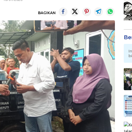
BAGIKAN
Be
I
b