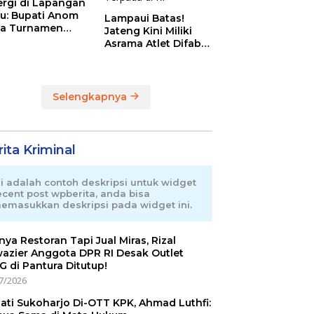
ergi di Lapangan
au: Bupati Anom
Lampaui Batas!
a Turnamen
Jateng Kini Miliki
day Cup 2026
Asrama Atlet Difabel
Tercanggih dan
Terpadu di RI
Selengkapnya
ita Kriminal
ni adalah contoh deskripsi untuk widget
ecent post wpberita, anda bisa
emasukkan deskripsi pada widget ini.
nnya Restoran Tapi Jual Miras, Rizal
azier Anggota DPR RI Desak Outlet
 di Pantura Ditutup!
7/2026
ati Sukoharjo Di-OTT KPK, Ahmad Luthfi: