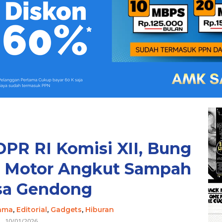
PR RI Komisi XII, Bung
 Motor Angkut Sampah
sa Gendong
tama
,
Editorial
,
Gadgets
,
Hiburan
10/01/2026