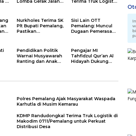
a di
Lomba Gerak Jalan
Terima Truk Logistik
Ot
dan Gobak Sodor
di Makodim
Meriahkan HUT RI
0711/Pemalang
ke-81
untuk Perkuat
lang
Nurkholes Terima SK
Sisi Lain OTT
I
Distribusi Desa
kan
Plt Bupati Pemalang,
Pemalang: Muncul
w
b
an
Pastikan
Dugaan Pemerasan
p
k
Pemerintahan Tetap
oleh Oknum
Berjalan
Pegawai KPK
ti
Pendidikan Politik
Pengajar MI
Warnai Musyawarah
Tahfidzul Qur’an Al
Ranting dan Anak
Hidayah Dukung
a
Ranting PDI
Program Warung
Perjuangan
Makan Gratis AMK
T
Serentak se-
Kecamatan Belik
Polres Pemalang Ajak Masyarakat Waspada
Karhutla di Musim Kemarau
KDMP Randudongkal Terima Truk Logistik di
n
Makodim 0711/Pemalang untuk Perkuat
Distribusi Desa