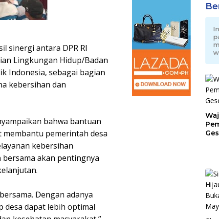
Be
I
p
m
il sinergi antara DPR RI
w
ian Lingkungan Hidup/Badan
k Indonesia, sebagai bagian
na kebersihan dan
Waj
nyampaikan bahwa bantuan
Pem
t membantu pemerintah desa
Ges
Jat
layanan kebersihan
n bersama akan pentingnya
elanjutan.
 bersama. Dengan adanya
 desa dapat lebih optimal