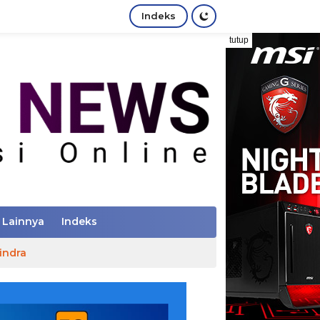
Indeks
tutup
Lainnya
Indeks
indra