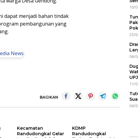
rta warga Desa Gendong.
Sem
10/0
ini dapat menjadi bahan tindak
Tun
Pak
n program pembangunan yang
Pok
ang.
23/0
Dra
Lan
04/0
Dug
Wat
UPJ
11/0
Tut
BAGIKAN
Sua
04/0
g
Kecamatan
KDMP
Randudongkal Gelar
Randudongkal