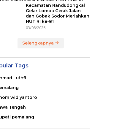
Kecamatan Randudongkal
Gelar Lomba Gerak Jalan
dan Gobak Sodor Meriahkan
HUT RI ke-81
03/08/2026
Selengkapnya
pular Tags
hmad Luthfi
emalang
nom widiyantoro
awa Tengah
upati pemalang