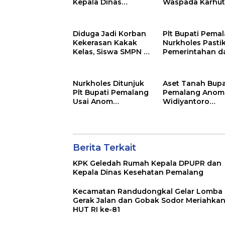
Kepala Dinas
Waspada Karhutl
Kesehatan
Musim Kemarau
Pemalang
Diduga Jadi Korban
Plt Bupati Pema
Kekerasan Kakak
Nurkholes Pasti
Kelas, Siswa SMPN 4
Pemerintahan d
Randudongkal
Pelayanan Publi
Meninggal Dunia
Tetap Berjalan
Nurkholes Ditunjuk
Aset Tanah Bupa
Plt Bupati Pemalang
Pemalang Anom
Usai Anom
Widiyantoro
Ditetapkan
Tersebar di Jaw
Tersangka KPK
dan Bali, Jadi
Sorotan Usai OT
KPK
Berita Terkait
KPK Geledah Rumah Kepala DPUPR dan
Kepala Dinas Kesehatan Pemalang
Kecamatan Randudongkal Gelar Lomba
Gerak Jalan dan Gobak Sodor Meriahka
HUT RI ke-81