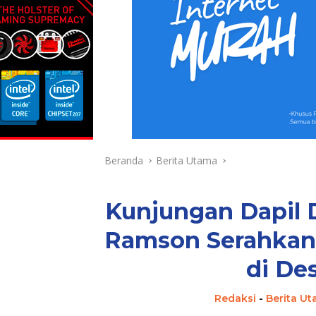
Beranda
Berita Utama
Kunjungan Dapil D
Ramson Serahkan
di De
Redaksi
-
Berita U