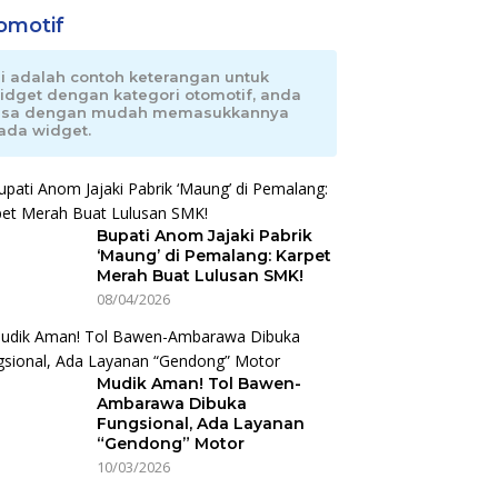
omotif
ni adalah contoh keterangan untuk
idget dengan kategori otomotif, anda
isa dengan mudah memasukkannya
ada widget.
Bupati Anom Jajaki Pabrik
‘Maung’ di Pemalang: Karpet
Merah Buat Lulusan SMK!
08/04/2026
Mudik Aman! Tol Bawen-
Ambarawa Dibuka
Fungsional, Ada Layanan
“Gendong” Motor
10/03/2026