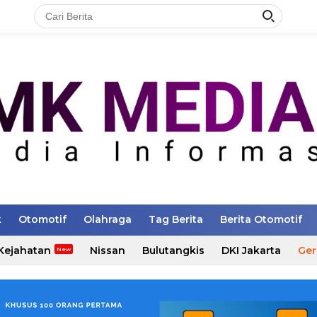
k
Otomotif
Olahraga
Tag Berita
Berita Otomotif
Kejahatan
Nissan
Bulutangkis
DKI Jakarta
Ger