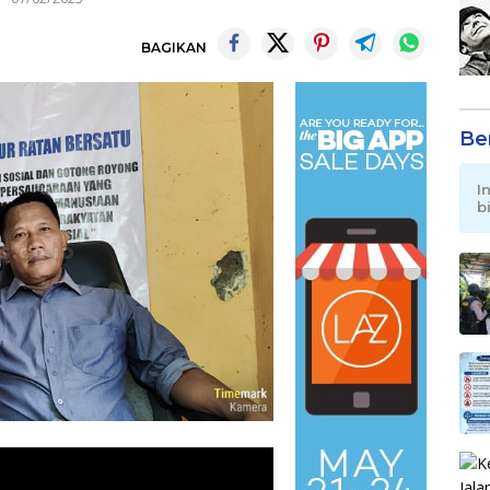
BAGIKAN
Be
I
b