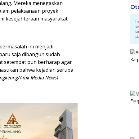
alang. Mereka menegaskan
Ot
dalam pelaksanaan proyek
emi kesejahteraan masyarakat.
I
w
b
p
 bermasalah ini menjadi
 baru saja dibangun sudah
t setempat pun berharap agar
mastikan bahwa kejadian serupa
Longkeang/Amk Media News)