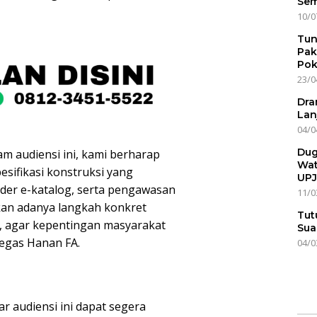
Sem
10/0
Tun
Pak
Pok
23/0
Dra
Lan
04/0
Dug
m audiensi ini, kami berharap
Wat
sifikasi konstruksi yang
UPJ
der e-katalog, serta pengawasan
11/0
nkan adanya langkah konkret
Tut
, agar kepentingan masyarakat
Sua
tegas Hanan FA.
04/0
r audiensi ini dapat segera