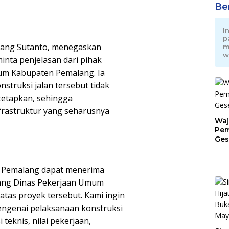
Be
I
p
bang Sutanto, menegaskan
m
w
inta penjelasan dari pihak
mum Kabupaten Pemalang. Ia
truksi jalan tersebut tidak
itetapkan, sehingga
frastruktur yang seharusnya
Waj
Pem
Ges
Jat
 Pemalang dapat menerima
ang Dinas Pekerjaan Umum
tas proyek tersebut. Kami ingin
engenai pelaksanaan konstruksi
 teknis, nilai pekerjaan,