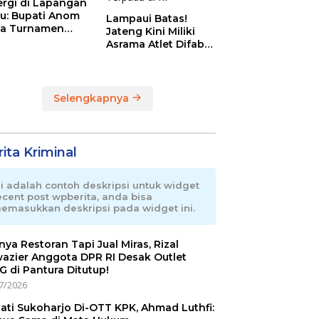
ergi di Lapangan
au: Bupati Anom
Lampaui Batas!
a Turnamen
Jateng Kini Miliki
day Cup 2026
Asrama Atlet Difabel
Tercanggih dan
Terpadu di RI
Selengkapnya
ita Kriminal
ni adalah contoh deskripsi untuk widget
ecent post wpberita, anda bisa
emasukkan deskripsi pada widget ini.
nnya Restoran Tapi Jual Miras, Rizal
azier Anggota DPR RI Desak Outlet
 di Pantura Ditutup!
7/2026
ati Sukoharjo Di-OTT KPK, Ahmad Luthfi: