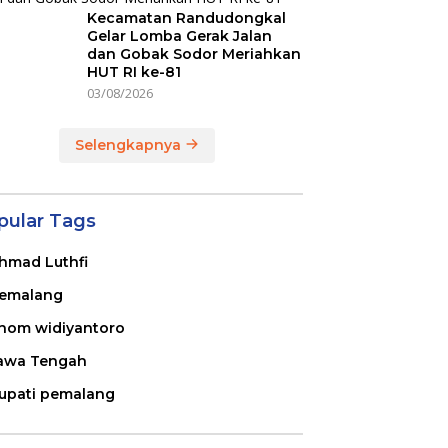
Kecamatan Randudongkal
Gelar Lomba Gerak Jalan
dan Gobak Sodor Meriahkan
HUT RI ke-81
03/08/2026
Selengkapnya
pular Tags
hmad Luthfi
emalang
nom widiyantoro
awa Tengah
upati pemalang