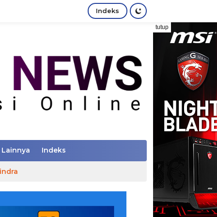
Indeks
tutup
Lainnya
Indeks
indra