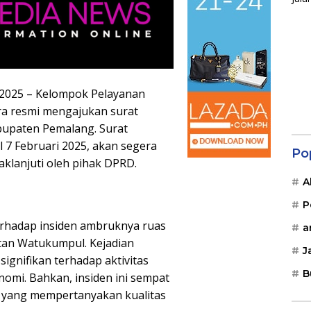
 2025 – Kelompok Pelayanan
ara resmi mengajukan surat
upaten Pemalang. Surat
l 7 Februari 2025, akan segera
Po
aklanjuti oleh pihak DPRD.
A
P
terhadap insiden ambruknya ruas
a
tan Watukumpul. Kejadian
J
gnifikan terhadap aktivitas
B
omi. Bahkan, insiden ini sempat
ga yang mempertanyakan kualitas