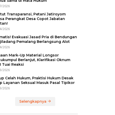
ua Sama di Mata Hukum
7/2026
tut Transparansi, Petani Jatiroyom
sa Perangkat Desa Copot Jabatan
tan!
4/2026
matis! Evakuasi Jasad Pria di Bendungan
jiladang Pemalang Berlangsung Alot
4/2026
aan Mark-Up Material Longsor
ukumpul Berlanjut, Klarifikasi Oknum
I Tuai Reaksi
3/2026
up Celah Hukum, Praktisi Hukum Desak
p Layanan Seksual Masuk Pasal Tipikor
3/2026
Selengkapnya