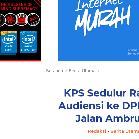
Beranda
Berita Utama
KPS Sedulur R
Audiensi ke DP
Jalan Ambr
Redaksi
-
Berita Utam