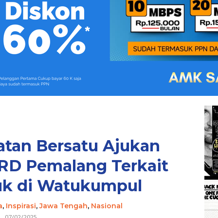
atan Bersatu Ajukan
RD Pemalang Terkait
uk di Watukumpul
a
,
Inspirasi
,
Jawa Tengah
,
Nasional
07/02/2025