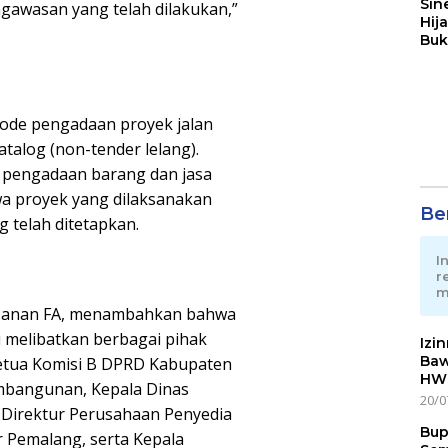
Sin
gawasan yang telah dilakukan,”
Hij
Buk
May
tode pengadaan proyek jalan
alog (non-tender lelang).
 pengadaan barang dan jasa
a proyek yang dilaksanakan
Ber
 telah ditetapkan.
I
r
m
, Hanan FA, menambahkan bahwa
i melibatkan berbagai pihak
Izi
Baw
 Ketua Komisi B DPRD Kabupaten
HWG
bangunan, Kepala Dinas
20/0
Direktur Perusahaan Penyedia
Bup
r Pemalang, serta Kepala