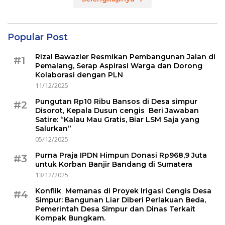
Popular Post
Rizal Bawazier Resmikan Pembangunan Jalan di
#1
Pemalang, Serap Aspirasi Warga dan Dorong
Kolaborasi dengan PLN
11/12/2025
Pungutan Rp10 Ribu Bansos di Desa simpur
#2
Disorot, Kepala Dusun cengis Beri Jawaban
Satire: “Kalau Mau Gratis, Biar LSM Saja yang
Salurkan”
05/12/2025
Purna Praja IPDN Himpun Donasi Rp968,9 Juta
#3
untuk Korban Banjir Bandang di Sumatera
13/12/2025
Konflik Memanas di Proyek Irigasi Cengis Desa
#4
Simpur: Bangunan Liar Diberi Perlakuan Beda,
Pemerintah Desa Simpur dan Dinas Terkait
Kompak Bungkam.