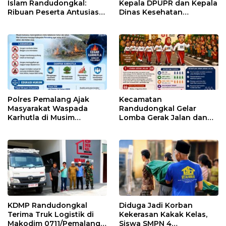
Islam Randudongkal:
Kepala DPUPR dan Kepala
Ribuan Peserta Antusias
Dinas Kesehatan
Ikuti Jalan Sehat
Pemalang
Berhadiah Motor
Polres Pemalang Ajak
Kecamatan
Masyarakat Waspada
Randudongkal Gelar
Karhutla di Musim
Lomba Gerak Jalan dan
Kemarau
Gobak Sodor Meriahkan
HUT RI ke-81
KDMP Randudongkal
Diduga Jadi Korban
Terima Truk Logistik di
Kekerasan Kakak Kelas,
Makodim 0711/Pemalang
Siswa SMPN 4