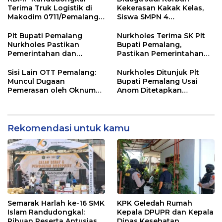
Terima Truk Logistik di
Kekerasan Kakak Kelas,
Makodim 0711/Pemalang
Siswa SMPN 4
untuk Perkuat Distribusi
Randudongkal Meninggal
Desa
Dunia
Plt Bupati Pemalang
Nurkholes Terima SK Plt
Nurkholes Pastikan
Bupati Pemalang,
Pemerintahan dan
Pastikan Pemerintahan
Pelayanan Publik Tetap
Tetap Berjalan
Berjalan
Sisi Lain OTT Pemalang:
Nurkholes Ditunjuk Plt
Muncul Dugaan
Bupati Pemalang Usai
Pemerasan oleh Oknum
Anom Ditetapkan
Pegawai KPK
Tersangka KPK
Rekomendasi untuk kamu
Semarak Harlah ke-16 SMK
KPK Geledah Rumah
Islam Randudongkal:
Kepala DPUPR dan Kepala
Ribuan Peserta Antusias
Dinas Kesehatan