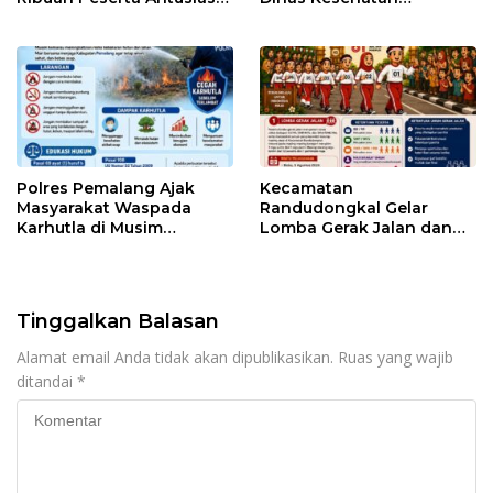
Ikuti Jalan Sehat
Pemalang
Berhadiah Motor
Polres Pemalang Ajak
Kecamatan
Masyarakat Waspada
Randudongkal Gelar
Karhutla di Musim
Lomba Gerak Jalan dan
Kemarau
Gobak Sodor Meriahkan
HUT RI ke-81
Tinggalkan Balasan
Alamat email Anda tidak akan dipublikasikan.
Ruas yang wajib
ditandai
*