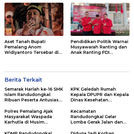
Aset Tanah Bupati
Pendidikan Politik Warnai
Pemalang Anom
Musyawarah Ranting dan
Widiyantoro Tersebar di
Anak Ranting PDI
Jawa dan Bali, Jadi
Perjuangan Serentak se-
Sorotan Usai OTT KPK
Kecamatan Belik
Berita Terkait
Semarak Harlah ke-16 SMK
KPK Geledah Rumah
Islam Randudongkal:
Kepala DPUPR dan Kepala
Ribuan Peserta Antusias
Dinas Kesehatan
Ikuti Jalan Sehat
Pemalang
Berhadiah Motor
Polres Pemalang Ajak
Kecamatan
Masyarakat Waspada
Randudongkal Gelar
Karhutla di Musim
Lomba Gerak Jalan dan
Kemarau
Gobak Sodor Meriahkan
HUT RI ke-81
KDMP Randudongkal
Diduga Jadi Korban