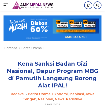
Langsung
ke
konten
Beranda
Berita Utama
Kena Sanksi Badan Gizi
Nasional, Dapur Program MBG
di Pamutih Langsung Borong
Alat IPAL!
Redaksi
-
Berita Utama
,
Ekonomi
,
Inspirasi
,
Jawa
Tengah
,
Nasional
,
News
,
Peristiwa
31/05/2026