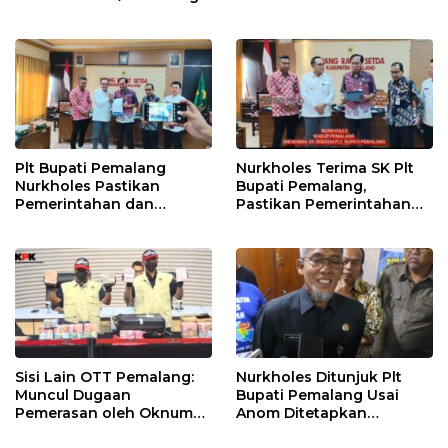
untuk Perkuat Distribusi
Randudongkal Meninggal
Desa
Dunia
Plt Bupati Pemalang
Nurkholes Terima SK Plt
Nurkholes Pastikan
Bupati Pemalang,
Pemerintahan dan
Pastikan Pemerintahan
Pelayanan Publik Tetap
Tetap Berjalan
Berjalan
Sisi Lain OTT Pemalang:
Nurkholes Ditunjuk Plt
Muncul Dugaan
Bupati Pemalang Usai
Pemerasan oleh Oknum
Anom Ditetapkan
Pegawai KPK
Tersangka KPK