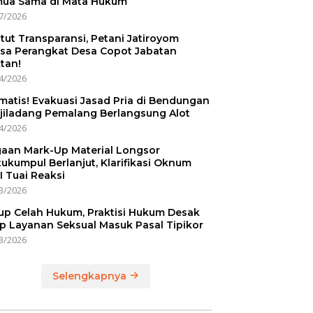
ua Sama di Mata Hukum
7/2026
tut Transparansi, Petani Jatiroyom
sa Perangkat Desa Copot Jabatan
tan!
4/2026
matis! Evakuasi Jasad Pria di Bendungan
jiladang Pemalang Berlangsung Alot
4/2026
aan Mark-Up Material Longsor
ukumpul Berlanjut, Klarifikasi Oknum
I Tuai Reaksi
3/2026
up Celah Hukum, Praktisi Hukum Desak
p Layanan Seksual Masuk Pasal Tipikor
3/2026
Selengkapnya