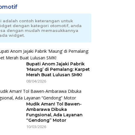
omotif
ni adalah contoh keterangan untuk
idget dengan kategori otomotif, anda
isa dengan mudah memasukkannya
ada widget.
Bupati Anom Jajaki Pabrik
‘Maung’ di Pemalang: Karpet
Merah Buat Lulusan SMK!
08/04/2026
Mudik Aman! Tol Bawen-
Ambarawa Dibuka
Fungsional, Ada Layanan
“Gendong” Motor
10/03/2026