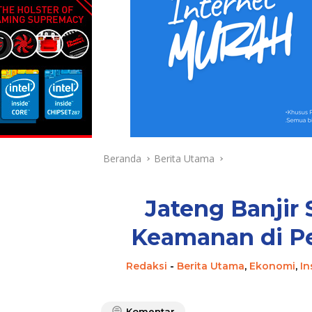
Beranda
Berita Utama
Jateng Banjir
Keamanan di Pe
Redaksi
-
Berita Utama
,
Ekonomi
,
In
Komentar