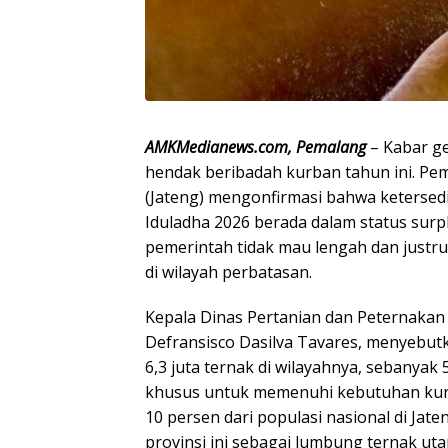
AMKMedianews.com, Pemalang
– Kabar g
hendak beribadah kurban tahun ini. Pe
(Jateng) mengonfirmasi bahwa keterse
Iduladha 2026 berada dalam status surp
pemerintah tidak mau lengah dan justru
di wilayah perbatasan.
​Kepala Dinas Pertanian dan Peternakan 
Defransisco Dasilva Tavares, menyebutk
6,3 juta ternak di wilayahnya, sebanyak 
khusus untuk memenuhi kebutuhan kurb
10 persen dari populasi nasional di Jat
provinsi ini sebagai lumbung ternak utam