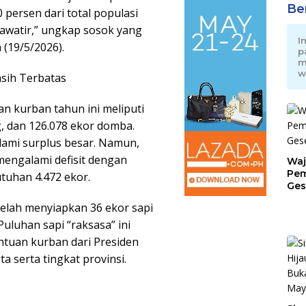
Be
persen dari total populasi
hawatir,” ungkap sosok yang
I
 (19/5/2026).
p
m
w
sih Terbatas
an kurban tahun ini meliputi
g, dan 126.078 ekor domba.
alami surplus besar. Namun,
mengalami defisit dengan
Waj
Pem
tuhan 4.472 ekor.
Ges
Jat
telah menyiapkan 36 ekor sapi
Puluhan sapi “raksasa” ini
tuan kurban dari Presiden
a serta tingkat provinsi.