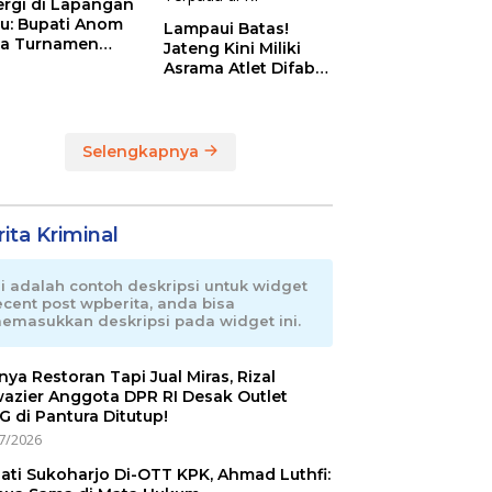
ergi di Lapangan
au: Bupati Anom
Lampaui Batas!
a Turnamen
Jateng Kini Miliki
day Cup 2026
Asrama Atlet Difabel
Tercanggih dan
Terpadu di RI
Selengkapnya
ita Kriminal
ni adalah contoh deskripsi untuk widget
ecent post wpberita, anda bisa
emasukkan deskripsi pada widget ini.
nnya Restoran Tapi Jual Miras, Rizal
azier Anggota DPR RI Desak Outlet
 di Pantura Ditutup!
7/2026
ati Sukoharjo Di-OTT KPK, Ahmad Luthfi: