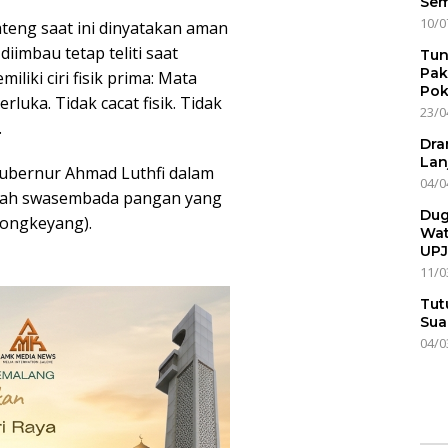
Sem
10/0
ateng saat ini dinyatakan aman
iimbau tetap teliti saat
Tun
Pak
liki ciri fisik prima: Mata
Pok
rluka. Tidak cacat fisik. Tidak
23/0
.
Dra
Lan
 Gubernur Ahmad Luthfi dalam
04/0
yah swasembada pangan yang
Dug
Longkeyang).
Wat
UPJ
11/0
Tut
Sua
04/0