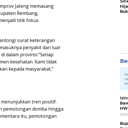
Sin
emprov Jateng memasang
Hij
Buk
abupaten Rembang,
May
enjadi titik fokus
gantongi surat keterangan
 masuknya penyakit dari luar
i dalam provinsi.”Setiap
Ber
men kesehatan. Kami tidak
likan kepada masyarakat,”
I
r
m
Izi
 menunjukkan tren positif.
Baw
HWG
kan pemotongan domba hingga
20/0
Sementara itu, pemotongan
Bup