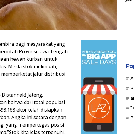
embira bagi masyarakat yang
merintah Provinsi Jawa Tengah
diaan hewan kurban untuk
Po
lus. Meski stok melimpah,
 memperketat jalur distribusi
A
P
(Distannak) Jateng,
a
an bahwa dari total populasi
J
593.168 ekor telah disiapkan
an. Angka ini setara dengan
B
eng, yang mempertegas posisi
a.”Stok kita jelas terpenuhi.