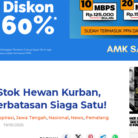
 Stok Hewan Kurban,
rbatasan Siaga Satu!
spirasi
,
Jawa Tengah
,
Nasional
,
News
,
Pemalang
19/05/2026