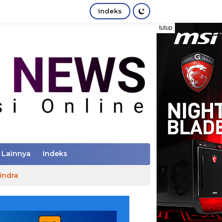
Indeks
tutup
Lainnya
Indeks
indra