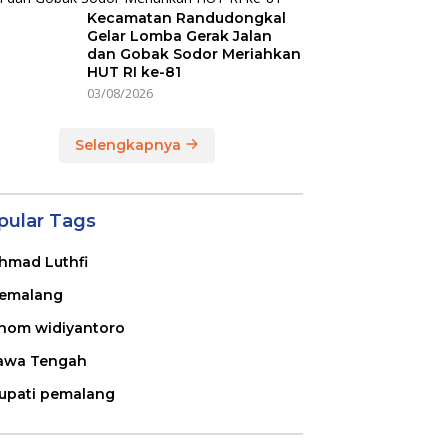
Kecamatan Randudongkal
Gelar Lomba Gerak Jalan
dan Gobak Sodor Meriahkan
HUT RI ke-81
03/08/2026
Selengkapnya
pular Tags
hmad Luthfi
emalang
nom widiyantoro
awa Tengah
upati pemalang