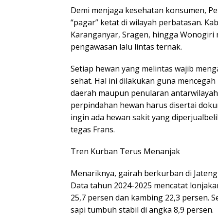
​Demi menjaga kesehatan konsumen, P
“pagar” ketat di wilayah perbatasan. K
Karanganyar, Sragen, hingga Wonogiri m
pengawasan lalu lintas ternak.
​Setiap hewan yang melintas wajib men
sehat. Hal ini dilakukan guna mencegah
daerah maupun penularan antarwilayah d
perpindahan hewan harus disertai doku
ingin ada hewan sakit yang diperjualbe
tegas Frans.
​Tren Kurban Terus Menanjak
​Menariknya, gairah berkurban di Jateng
Data tahun 2024-2025 mencatat lonja
25,7 persen dan kambing 22,3 persen. 
sapi tumbuh stabil di angka 8,9 persen.