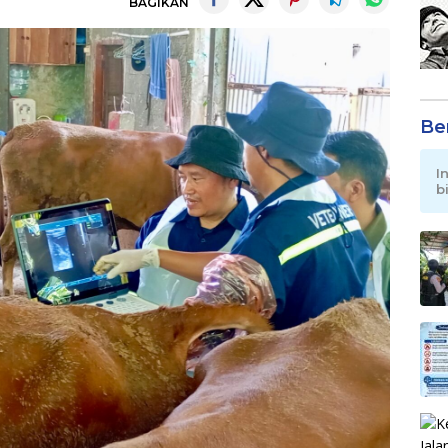
BAGIKAN
Be
I
b