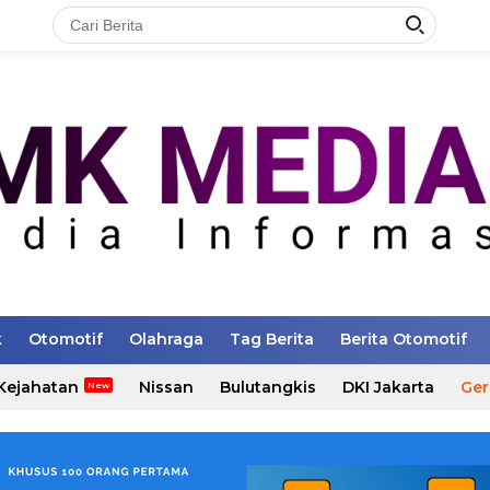
k
Otomotif
Olahraga
Tag Berita
Berita Otomotif
Kejahatan
Nissan
Bulutangkis
DKI Jakarta
Ger