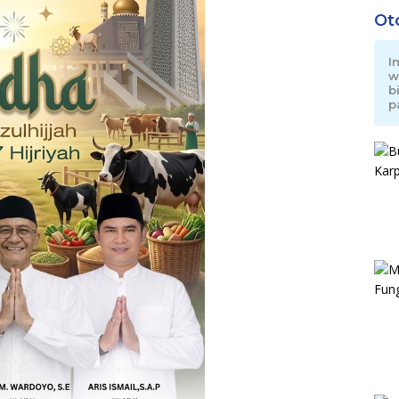
Ot
I
w
b
p