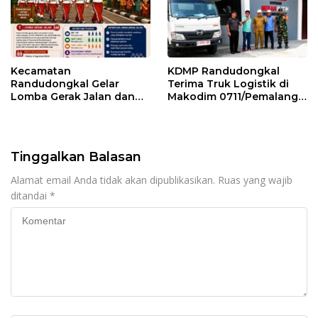
Kecamatan
KDMP Randudongkal
Randudongkal Gelar
Terima Truk Logistik di
Lomba Gerak Jalan dan
Makodim 0711/Pemalang
Gobak Sodor Meriahkan
untuk Perkuat Distribusi
HUT RI ke-81
Desa
Tinggalkan Balasan
Alamat email Anda tidak akan dipublikasikan.
Ruas yang wajib
ditandai
*