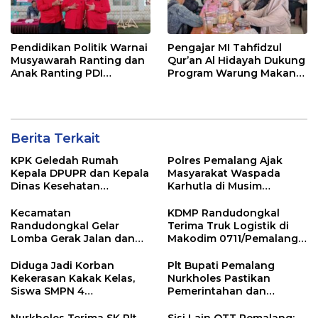
Pendidikan Politik Warnai
Pengajar MI Tahfidzul
Musyawarah Ranting dan
Qur’an Al Hidayah Dukung
Anak Ranting PDI
Program Warung Makan
Perjuangan Serentak se-
Gratis AMK
Kecamatan Belik
Berita Terkait
KPK Geledah Rumah
Polres Pemalang Ajak
Kepala DPUPR dan Kepala
Masyarakat Waspada
Dinas Kesehatan
Karhutla di Musim
Pemalang
Kemarau
Kecamatan
KDMP Randudongkal
Randudongkal Gelar
Terima Truk Logistik di
Lomba Gerak Jalan dan
Makodim 0711/Pemalang
Gobak Sodor Meriahkan
untuk Perkuat Distribusi
HUT RI ke-81
Desa
Diduga Jadi Korban
Plt Bupati Pemalang
Kekerasan Kakak Kelas,
Nurkholes Pastikan
Siswa SMPN 4
Pemerintahan dan
Randudongkal Meninggal
Pelayanan Publik Tetap
Dunia
Berjalan