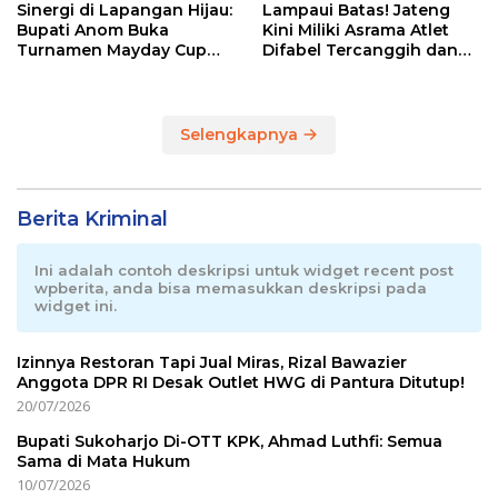
Sinergi di Lapangan Hijau:
Lampaui Batas! Jateng
Bupati Anom Buka
Kini Miliki Asrama Atlet
Turnamen Mayday Cup
Difabel Tercanggih dan
2026
Terpadu di RI
Selengkapnya
Berita Kriminal
Ini adalah contoh deskripsi untuk widget recent post
wpberita, anda bisa memasukkan deskripsi pada
widget ini.
Izinnya Restoran Tapi Jual Miras, Rizal Bawazier
Anggota DPR RI Desak Outlet HWG di Pantura Ditutup!
20/07/2026
Bupati Sukoharjo Di-OTT KPK, Ahmad Luthfi: Semua
Sama di Mata Hukum
10/07/2026