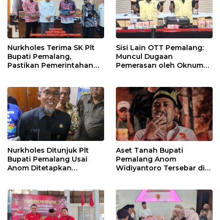
Nurkholes Terima SK Plt
Sisi Lain OTT Pemalang:
Bupati Pemalang,
Muncul Dugaan
Pastikan Pemerintahan
Pemerasan oleh Oknum
Tetap Berjalan
Pegawai KPK
Nurkholes Ditunjuk Plt
Aset Tanah Bupati
Bupati Pemalang Usai
Pemalang Anom
Anom Ditetapkan
Widiyantoro Tersebar di
Tersangka KPK
Jawa dan Bali, Jadi
Sorotan Usai OTT KPK