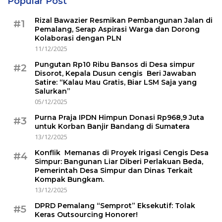
Popular Post
Rizal Bawazier Resmikan Pembangunan Jalan di
#1
Pemalang, Serap Aspirasi Warga dan Dorong
Kolaborasi dengan PLN
11/12/2025
Pungutan Rp10 Ribu Bansos di Desa simpur
#2
Disorot, Kepala Dusun cengis Beri Jawaban
Satire: “Kalau Mau Gratis, Biar LSM Saja yang
Salurkan”
05/12/2025
Purna Praja IPDN Himpun Donasi Rp968,9 Juta
#3
untuk Korban Banjir Bandang di Sumatera
13/12/2025
Konflik Memanas di Proyek Irigasi Cengis Desa
#4
Simpur: Bangunan Liar Diberi Perlakuan Beda,
Pemerintah Desa Simpur dan Dinas Terkait
Kompak Bungkam.
13/12/2025
DPRD Pemalang “Semprot” Eksekutif: Tolak
#5
Keras Outsourcing Honorer!