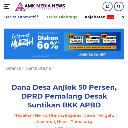
Berita Otomotif
Berita Olahraga
Kejahatan
Ni
Langsung
ke
konten
Beranda
Berita Utama
Dana Desa Anjlok 50 Persen,
DPRD Pemalang Desak
Suntikan BKK APBD
Redaksi
-
Berita Utama
,
Inspirasi
,
Jawa Tengah
,
Nasional
,
News
,
Pemalang