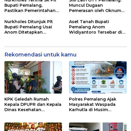
Nurkholes Terima SK Plt
Sisi Lain OTT Pemalang:
Bupati Pemalang,
Muncul Dugaan
Pastikan Pemerintahan
Pemerasan oleh Oknum
Tetap Berjalan
Pegawai KPK
Nurkholes Ditunjuk Plt
Aset Tanah Bupati
Bupati Pemalang Usai
Pemalang Anom
Anom Ditetapkan
Widiyantoro Tersebar di
Tersangka KPK
Jawa dan Bali, Jadi
Sorotan Usai OTT KPK
Rekomendasi untuk kamu
KPK Geledah Rumah
Polres Pemalang Ajak
Kepala DPUPR dan Kepala
Masyarakat Waspada
Dinas Kesehatan
Karhutla di Musim
Pemalang
Kemarau