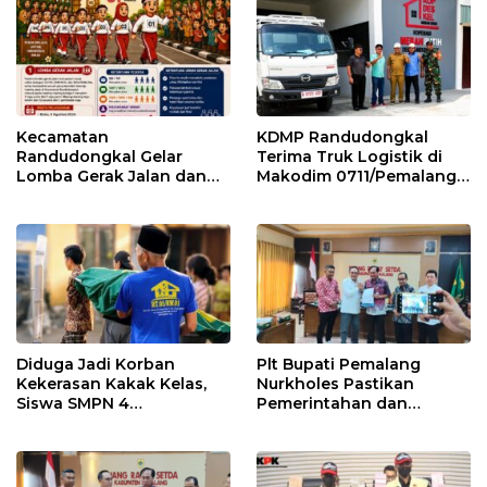
Kecamatan
KDMP Randudongkal
Randudongkal Gelar
Terima Truk Logistik di
Lomba Gerak Jalan dan
Makodim 0711/Pemalang
Gobak Sodor Meriahkan
untuk Perkuat Distribusi
HUT RI ke-81
Desa
Diduga Jadi Korban
Plt Bupati Pemalang
Kekerasan Kakak Kelas,
Nurkholes Pastikan
Siswa SMPN 4
Pemerintahan dan
Randudongkal Meninggal
Pelayanan Publik Tetap
Dunia
Berjalan