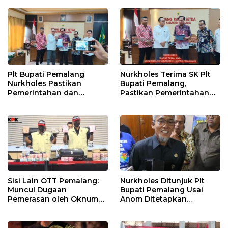
Desa
Dunia
Plt Bupati Pemalang
Nurkholes Terima SK Plt
Nurkholes Pastikan
Bupati Pemalang,
Pemerintahan dan
Pastikan Pemerintahan
Pelayanan Publik Tetap
Tetap Berjalan
Berjalan
Sisi Lain OTT Pemalang:
Nurkholes Ditunjuk Plt
Muncul Dugaan
Bupati Pemalang Usai
Pemerasan oleh Oknum
Anom Ditetapkan
Pegawai KPK
Tersangka KPK