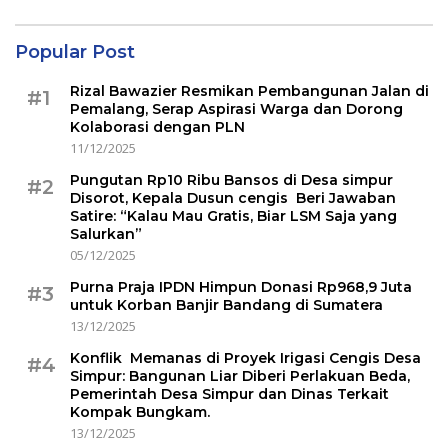
Popular Post
Rizal Bawazier Resmikan Pembangunan Jalan di
#1
Pemalang, Serap Aspirasi Warga dan Dorong
Kolaborasi dengan PLN
11/12/2025
Pungutan Rp10 Ribu Bansos di Desa simpur
#2
Disorot, Kepala Dusun cengis Beri Jawaban
Satire: “Kalau Mau Gratis, Biar LSM Saja yang
Salurkan”
05/12/2025
Purna Praja IPDN Himpun Donasi Rp968,9 Juta
#3
untuk Korban Banjir Bandang di Sumatera
13/12/2025
Konflik Memanas di Proyek Irigasi Cengis Desa
#4
Simpur: Bangunan Liar Diberi Perlakuan Beda,
Pemerintah Desa Simpur dan Dinas Terkait
Kompak Bungkam.
13/12/2025