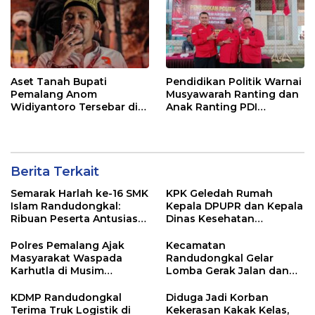
Aset Tanah Bupati
Pendidikan Politik Warnai
Pemalang Anom
Musyawarah Ranting dan
Widiyantoro Tersebar di
Anak Ranting PDI
Jawa dan Bali, Jadi
Perjuangan Serentak se-
Sorotan Usai OTT KPK
Kecamatan Belik
Berita Terkait
Semarak Harlah ke-16 SMK
KPK Geledah Rumah
Islam Randudongkal:
Kepala DPUPR dan Kepala
Ribuan Peserta Antusias
Dinas Kesehatan
Ikuti Jalan Sehat
Pemalang
Berhadiah Motor
Polres Pemalang Ajak
Kecamatan
Masyarakat Waspada
Randudongkal Gelar
Karhutla di Musim
Lomba Gerak Jalan dan
Kemarau
Gobak Sodor Meriahkan
HUT RI ke-81
KDMP Randudongkal
Diduga Jadi Korban
Terima Truk Logistik di
Kekerasan Kakak Kelas,