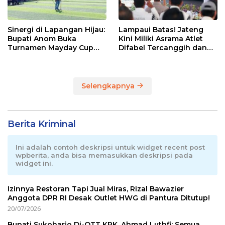
Sinergi di Lapangan Hijau:
Lampaui Batas! Jateng
Bupati Anom Buka
Kini Miliki Asrama Atlet
Turnamen Mayday Cup
Difabel Tercanggih dan
2026
Terpadu di RI
Selengkapnya
Berita Kriminal
Ini adalah contoh deskripsi untuk widget recent post
wpberita, anda bisa memasukkan deskripsi pada
widget ini.
Izinnya Restoran Tapi Jual Miras, Rizal Bawazier
Anggota DPR RI Desak Outlet HWG di Pantura Ditutup!
20/07/2026
Bupati Sukoharjo Di-OTT KPK, Ahmad Luthfi: Semua