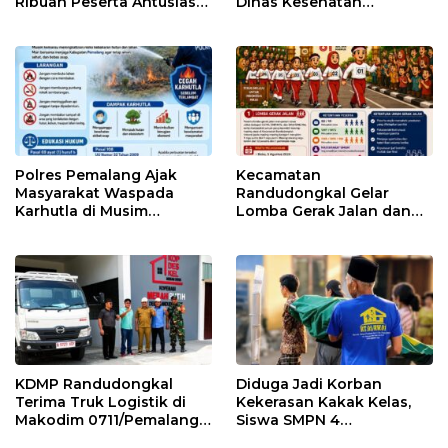
Ribuan Peserta Antusias
Dinas Kesehatan
Ikuti Jalan Sehat
Pemalang
Berhadiah Motor
Polres Pemalang Ajak
Kecamatan
Masyarakat Waspada
Randudongkal Gelar
Karhutla di Musim
Lomba Gerak Jalan dan
Kemarau
Gobak Sodor Meriahkan
HUT RI ke-81
KDMP Randudongkal
Diduga Jadi Korban
Terima Truk Logistik di
Kekerasan Kakak Kelas,
Makodim 0711/Pemalang
Siswa SMPN 4
untuk Perkuat Distribusi
Randudongkal Meninggal