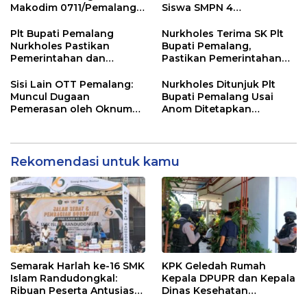
Makodim 0711/Pemalang
Siswa SMPN 4
untuk Perkuat Distribusi
Randudongkal Meninggal
Desa
Dunia
Plt Bupati Pemalang
Nurkholes Terima SK Plt
Nurkholes Pastikan
Bupati Pemalang,
Pemerintahan dan
Pastikan Pemerintahan
Pelayanan Publik Tetap
Tetap Berjalan
Berjalan
Sisi Lain OTT Pemalang:
Nurkholes Ditunjuk Plt
Muncul Dugaan
Bupati Pemalang Usai
Pemerasan oleh Oknum
Anom Ditetapkan
Pegawai KPK
Tersangka KPK
Rekomendasi untuk kamu
Semarak Harlah ke-16 SMK
KPK Geledah Rumah
Islam Randudongkal:
Kepala DPUPR dan Kepala
Ribuan Peserta Antusias
Dinas Kesehatan
Ikuti Jalan Sehat
Pemalang