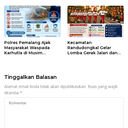
Berhadiah Motor
Polres Pemalang Ajak
Kecamatan
Masyarakat Waspada
Randudongkal Gelar
Karhutla di Musim
Lomba Gerak Jalan dan
Kemarau
Gobak Sodor Meriahkan
HUT RI ke-81
Tinggalkan Balasan
Alamat email Anda tidak akan dipublikasikan.
Ruas yang wajib
ditandai
*