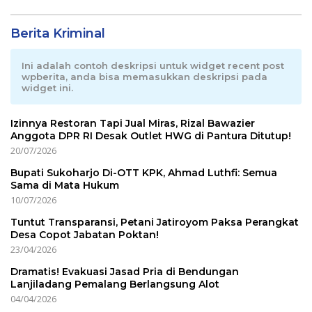
Berita Kriminal
Ini adalah contoh deskripsi untuk widget recent post
wpberita, anda bisa memasukkan deskripsi pada
widget ini.
Izinnya Restoran Tapi Jual Miras, Rizal Bawazier
Anggota DPR RI Desak Outlet HWG di Pantura Ditutup!
20/07/2026
Bupati Sukoharjo Di-OTT KPK, Ahmad Luthfi: Semua
Sama di Mata Hukum
10/07/2026
Tuntut Transparansi, Petani Jatiroyom Paksa Perangkat
Desa Copot Jabatan Poktan!
23/04/2026
Dramatis! Evakuasi Jasad Pria di Bendungan
Lanjiladang Pemalang Berlangsung Alot
04/04/2026