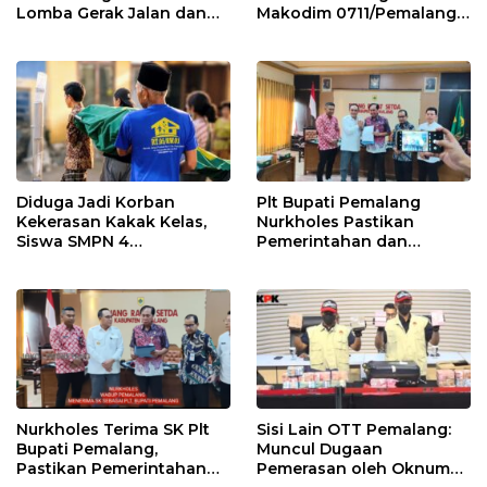
Lomba Gerak Jalan dan
Makodim 0711/Pemalang
Gobak Sodor Meriahkan
untuk Perkuat Distribusi
HUT RI ke-81
Desa
Diduga Jadi Korban
Plt Bupati Pemalang
Kekerasan Kakak Kelas,
Nurkholes Pastikan
Siswa SMPN 4
Pemerintahan dan
Randudongkal Meninggal
Pelayanan Publik Tetap
Dunia
Berjalan
Nurkholes Terima SK Plt
Sisi Lain OTT Pemalang:
Bupati Pemalang,
Muncul Dugaan
Pastikan Pemerintahan
Pemerasan oleh Oknum