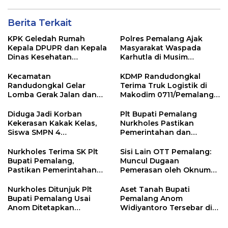
Berita Terkait
KPK Geledah Rumah
Polres Pemalang Ajak
Kepala DPUPR dan Kepala
Masyarakat Waspada
Dinas Kesehatan
Karhutla di Musim
Pemalang
Kemarau
Kecamatan
KDMP Randudongkal
Randudongkal Gelar
Terima Truk Logistik di
Lomba Gerak Jalan dan
Makodim 0711/Pemalang
Gobak Sodor Meriahkan
untuk Perkuat Distribusi
HUT RI ke-81
Desa
Diduga Jadi Korban
Plt Bupati Pemalang
Kekerasan Kakak Kelas,
Nurkholes Pastikan
Siswa SMPN 4
Pemerintahan dan
Randudongkal Meninggal
Pelayanan Publik Tetap
Dunia
Berjalan
Nurkholes Terima SK Plt
Sisi Lain OTT Pemalang:
Bupati Pemalang,
Muncul Dugaan
Pastikan Pemerintahan
Pemerasan oleh Oknum
Tetap Berjalan
Pegawai KPK
Nurkholes Ditunjuk Plt
Aset Tanah Bupati
Bupati Pemalang Usai
Pemalang Anom
Anom Ditetapkan
Widiyantoro Tersebar di
Tersangka KPK
Jawa dan Bali, Jadi
Sorotan Usai OTT KPK