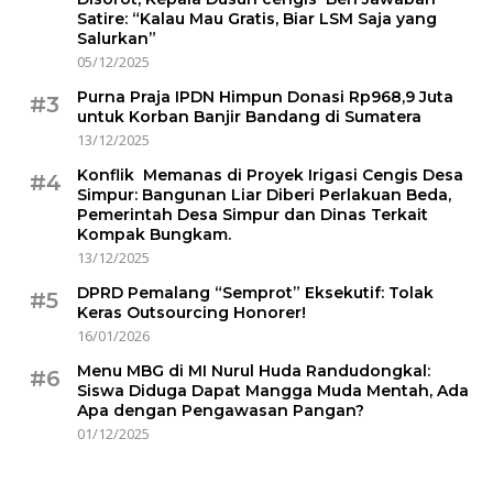
Satire: “Kalau Mau Gratis, Biar LSM Saja yang
Salurkan”
05/12/2025
Purna Praja IPDN Himpun Donasi Rp968,9 Juta
#3
untuk Korban Banjir Bandang di Sumatera
13/12/2025
Konflik Memanas di Proyek Irigasi Cengis Desa
#4
Simpur: Bangunan Liar Diberi Perlakuan Beda,
Pemerintah Desa Simpur dan Dinas Terkait
Kompak Bungkam.
13/12/2025
DPRD Pemalang “Semprot” Eksekutif: Tolak
#5
Keras Outsourcing Honorer!
16/01/2026
Menu MBG di MI Nurul Huda Randudongkal:
#6
Siswa Diduga Dapat Mangga Muda Mentah, Ada
Apa dengan Pengawasan Pangan?
01/12/2025