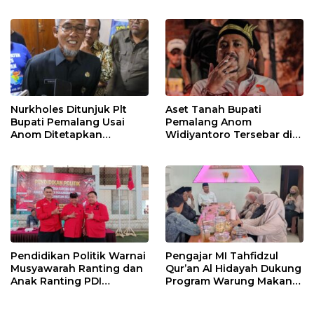
Tetap Berjalan
Pegawai KPK
Nurkholes Ditunjuk Plt
Aset Tanah Bupati
Bupati Pemalang Usai
Pemalang Anom
Anom Ditetapkan
Widiyantoro Tersebar di
Tersangka KPK
Jawa dan Bali, Jadi
Sorotan Usai OTT KPK
Pendidikan Politik Warnai
Pengajar MI Tahfidzul
Musyawarah Ranting dan
Qur’an Al Hidayah Dukung
Anak Ranting PDI
Program Warung Makan
Perjuangan Serentak se-
Gratis AMK
Kecamatan Belik