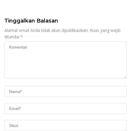
Gobak Sodor Meriahkan
untuk Perkuat Distribusi
HUT RI ke-81
Desa
Tinggalkan Balasan
Alamat email Anda tidak akan dipublikasikan.
Ruas yang wajib
ditandai
*