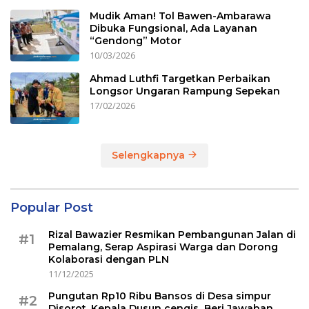
Mudik Aman! Tol Bawen-Ambarawa
Dibuka Fungsional, Ada Layanan
“Gendong” Motor
10/03/2026
Ahmad Luthfi Targetkan Perbaikan
Longsor Ungaran Rampung Sepekan
17/02/2026
Selengkapnya
Popular Post
Rizal Bawazier Resmikan Pembangunan Jalan di
#1
Pemalang, Serap Aspirasi Warga dan Dorong
Kolaborasi dengan PLN
11/12/2025
Pungutan Rp10 Ribu Bansos di Desa simpur
#2
Disorot, Kepala Dusun cengis Beri Jawaban