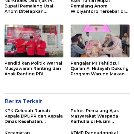
Nurkholes Ditunjuk Plt
Aset Tanah Bupati
Bupati Pemalang Usai
Pemalang Anom
Anom Ditetapkan
Widiyantoro Tersebar di
Tersangka KPK
Jawa dan Bali, Jadi
Sorotan Usai OTT KPK
Pendidikan Politik Warnai
Pengajar MI Tahfidzul
Musyawarah Ranting dan
Qur’an Al Hidayah Dukung
Anak Ranting PDI
Program Warung Makan
Perjuangan Serentak se-
Gratis AMK
Kecamatan Belik
Berita Terkait
KPK Geledah Rumah
Polres Pemalang Ajak
Kepala DPUPR dan Kepala
Masyarakat Waspada
Dinas Kesehatan
Karhutla di Musim
Pemalang
Kemarau
Kecamatan
KDMP Randudongkal