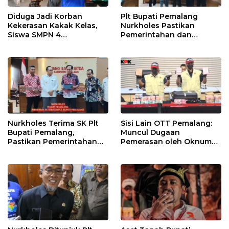
Diduga Jadi Korban
Plt Bupati Pemalang
Kekerasan Kakak Kelas,
Nurkholes Pastikan
Siswa SMPN 4
Pemerintahan dan
Randudongkal Meninggal
Pelayanan Publik Tetap
Dunia
Berjalan
Nurkholes Terima SK Plt
Sisi Lain OTT Pemalang:
Bupati Pemalang,
Muncul Dugaan
Pastikan Pemerintahan
Pemerasan oleh Oknum
Tetap Berjalan
Pegawai KPK