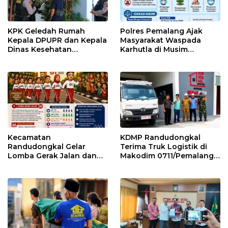
KPK Geledah Rumah
Polres Pemalang Ajak
Kepala DPUPR dan Kepala
Masyarakat Waspada
Dinas Kesehatan
Karhutla di Musim
Pemalang
Kemarau
Kecamatan
KDMP Randudongkal
Randudongkal Gelar
Terima Truk Logistik di
Lomba Gerak Jalan dan
Makodim 0711/Pemalang
Gobak Sodor Meriahkan
untuk Perkuat Distribusi
HUT RI ke-81
Desa