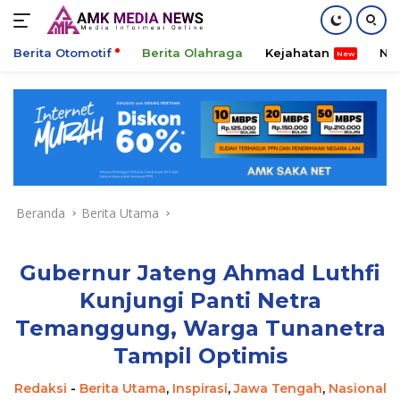
Berita Otomotif
Berita Olahraga
Kejahatan
Ni
Langsung
ke
konten
Beranda
Berita Utama
Gubernur Jateng Ahmad Luthfi
Kunjungi Panti Netra
Temanggung, Warga Tunanetra
Tampil Optimis
Redaksi
-
Berita Utama
,
Inspirasi
,
Jawa Tengah
,
Nasional