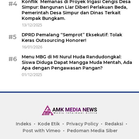
Konflik Memanas di Proyek Irigasi Cengis Desa
#4
Simpur: Bangunan Liar Diberi Perlakuan Beda,
Pemerintah Desa Simpur dan Dinas Terkait
Kompak Bungkam.
13/12/2025
DPRD Pemalang “Semprot” Eksekutif: Tolak
#5
Keras Outsourcing Honorer!
16/01/2026
Menu MBG di MI Nurul Huda Randudongkal:
#6
Siswa Diduga Dapat Mangga Muda Mentah, Ada
Apa dengan Pengawasan Pangan?
01/12/2025
Indeks
Kode Etik
Privacy Policy
Redaksi
Post with Vimeo
Pedoman Media Siber