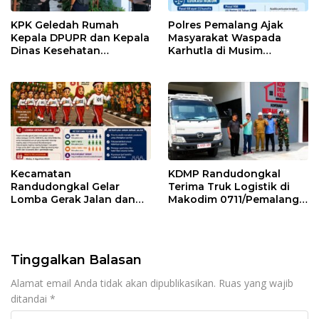
KPK Geledah Rumah
Polres Pemalang Ajak
Kepala DPUPR dan Kepala
Masyarakat Waspada
Dinas Kesehatan
Karhutla di Musim
Pemalang
Kemarau
Kecamatan
KDMP Randudongkal
Randudongkal Gelar
Terima Truk Logistik di
Lomba Gerak Jalan dan
Makodim 0711/Pemalang
Gobak Sodor Meriahkan
untuk Perkuat Distribusi
HUT RI ke-81
Desa
Tinggalkan Balasan
Alamat email Anda tidak akan dipublikasikan.
Ruas yang wajib
ditandai
*