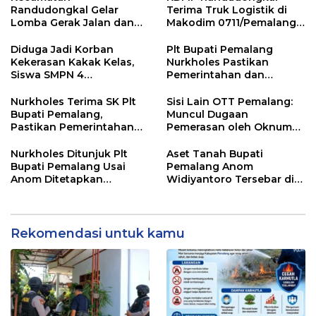
Randudongkal Gelar
Terima Truk Logistik di
Lomba Gerak Jalan dan
Makodim 0711/Pemalang
Gobak Sodor Meriahkan
untuk Perkuat Distribusi
HUT RI ke-81
Desa
Diduga Jadi Korban
Plt Bupati Pemalang
Kekerasan Kakak Kelas,
Nurkholes Pastikan
Siswa SMPN 4
Pemerintahan dan
Randudongkal Meninggal
Pelayanan Publik Tetap
Dunia
Berjalan
Nurkholes Terima SK Plt
Sisi Lain OTT Pemalang:
Bupati Pemalang,
Muncul Dugaan
Pastikan Pemerintahan
Pemerasan oleh Oknum
Tetap Berjalan
Pegawai KPK
Nurkholes Ditunjuk Plt
Aset Tanah Bupati
Bupati Pemalang Usai
Pemalang Anom
Anom Ditetapkan
Widiyantoro Tersebar di
Tersangka KPK
Jawa dan Bali, Jadi
Sorotan Usai OTT KPK
Rekomendasi untuk kamu