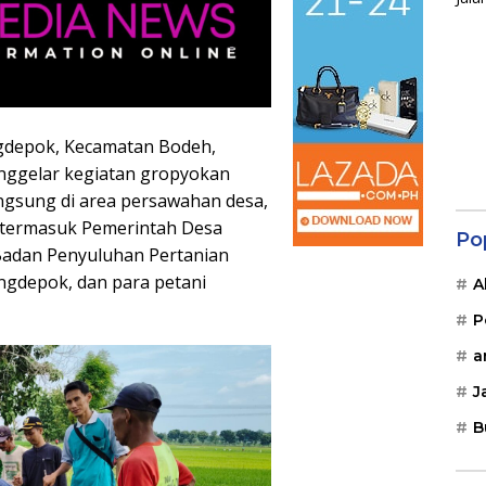
gdepok, Kecamatan Bodeh,
nggelar kegiatan gropyokan
angsung di area persawahan desa,
, termasuk Pemerintah Desa
Po
Badan Penyuluhan Pertanian
ngdepok, dan para petani
A
P
a
J
B