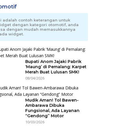
omotif
ni adalah contoh keterangan untuk
idget dengan kategori otomotif, anda
isa dengan mudah memasukkannya
ada widget.
Bupati Anom Jajaki Pabrik
‘Maung’ di Pemalang: Karpet
Merah Buat Lulusan SMK!
08/04/2026
Mudik Aman! Tol Bawen-
Ambarawa Dibuka
Fungsional, Ada Layanan
“Gendong” Motor
10/03/2026