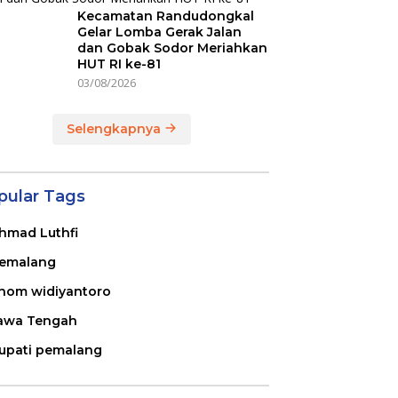
Kecamatan Randudongkal
Gelar Lomba Gerak Jalan
dan Gobak Sodor Meriahkan
HUT RI ke-81
03/08/2026
Selengkapnya
pular Tags
hmad Luthfi
emalang
nom widiyantoro
awa Tengah
upati pemalang