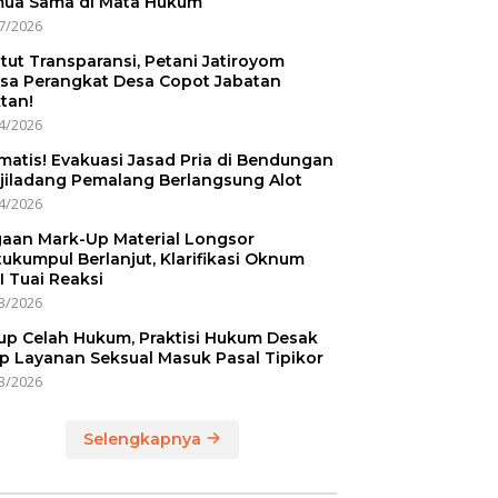
ua Sama di Mata Hukum
7/2026
tut Transparansi, Petani Jatiroyom
sa Perangkat Desa Copot Jabatan
tan!
4/2026
matis! Evakuasi Jasad Pria di Bendungan
jiladang Pemalang Berlangsung Alot
4/2026
aan Mark-Up Material Longsor
ukumpul Berlanjut, Klarifikasi Oknum
I Tuai Reaksi
3/2026
up Celah Hukum, Praktisi Hukum Desak
p Layanan Seksual Masuk Pasal Tipikor
3/2026
Selengkapnya