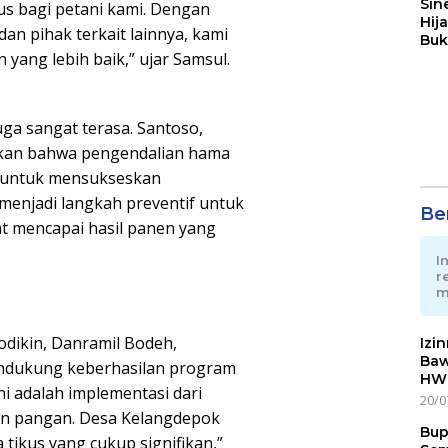
Sin
us bagi petani kami. Dengan
Hij
dan pihak terkait lainnya, kami
Buk
yang lebih baik,” ujar Samsul.
May
a sangat terasa. Santoso,
kan bahwa pengendalian hama
r untuk mensukseskan
menjadi langkah preventif untuk
Ber
t mencapai hasil panen yang
I
r
m
odikin, Danramil Bodeh,
Izi
Baw
dukung keberhasilan program
HWG
i adalah implementasi dari
20/0
an pangan. Desa Kelangdepok
Bup
tikus yang cukup signifikan,”