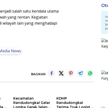
Ot
enjadi salah satu kendala utama
awah yang rentan. Kegiatan
I
w
 di wilayah lain yang menghadapi
b
p
BAGIKAN
g
Kecamatan
KDMP
Randudongkal Gelar
Randudongkal
a di
Lomba Gerak Jalan
Terima Truk Logistik