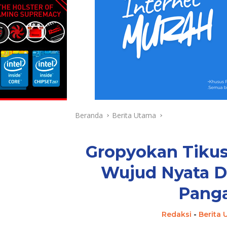
Beranda
Berita Utama
Gropyokan Tikus
Wujud Nyata 
Panga
Redaksi
-
Berita