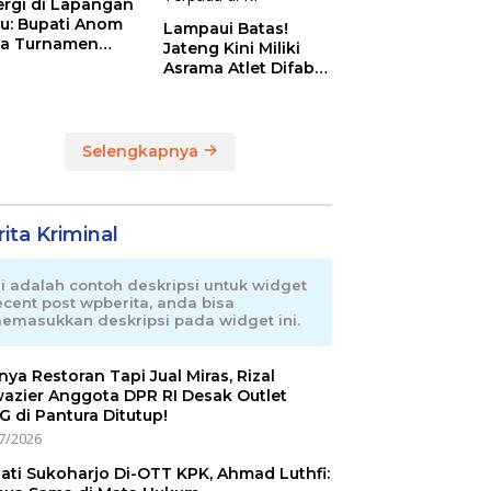
ergi di Lapangan
au: Bupati Anom
Lampaui Batas!
a Turnamen
Jateng Kini Miliki
day Cup 2026
Asrama Atlet Difabel
Tercanggih dan
Terpadu di RI
Selengkapnya
ita Kriminal
ni adalah contoh deskripsi untuk widget
ecent post wpberita, anda bisa
emasukkan deskripsi pada widget ini.
nnya Restoran Tapi Jual Miras, Rizal
azier Anggota DPR RI Desak Outlet
 di Pantura Ditutup!
7/2026
ati Sukoharjo Di-OTT KPK, Ahmad Luthfi: