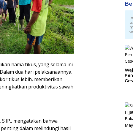
Be
I
p
m
w
ikan hama tikus, yang selama ini
Waj
 Dalam dua hari pelaksanaannya,
Pem
kor tikus lebih, memberikan
Ges
Jat
eningkatkan produktivitas sawah
 S.IP., mengatakan bahwa
penting dalam melindungi hasil