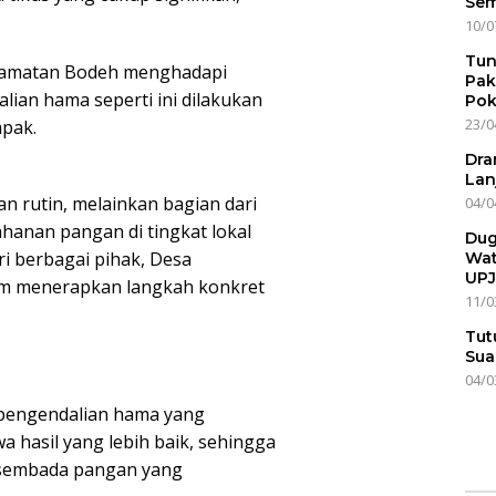
Sem
10/0
Tun
ecamatan Bodeh menghadapi
Pak
alian hama seperti ini dilakukan
Pok
23/0
mpak.
Dra
Lan
n rutin, melainkan bagian dari
04/0
hanan pangan di tingkat lokal
Dug
i berbagai pihak, Desa
Wat
UPJ
am menerapkan langkah konkret
11/0
Tut
Sua
04/0
a pengendalian hama yang
hasil yang lebih baik, sehingga
sembada pangan yang