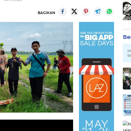
BAGIKAN
Be
I
b