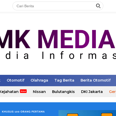
k
Otomotif
Olahraga
Tag Berita
Berita Otomotif
Kejahatan
Nissan
Bulutangkis
DKI Jakarta
Ger