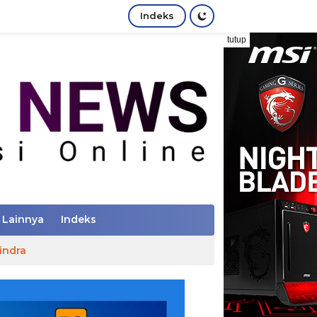
Indeks
tutup
Lainnya
Indeks
indra