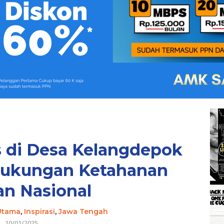
 di Desa Kelangdepok
Dukungan Ketahanan
n Nasional
 Utama
,
Inspirasi
,
Jawa Tengah
10/01/2025