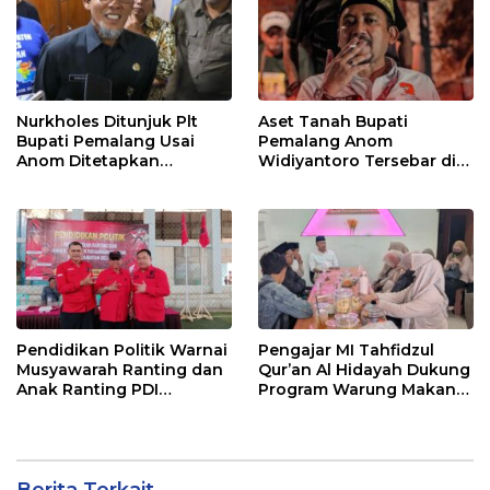
Nurkholes Ditunjuk Plt
Aset Tanah Bupati
Bupati Pemalang Usai
Pemalang Anom
Anom Ditetapkan
Widiyantoro Tersebar di
Tersangka KPK
Jawa dan Bali, Jadi
Sorotan Usai OTT KPK
Pendidikan Politik Warnai
Pengajar MI Tahfidzul
Musyawarah Ranting dan
Qur’an Al Hidayah Dukung
Anak Ranting PDI
Program Warung Makan
Perjuangan Serentak se-
Gratis AMK
Kecamatan Belik