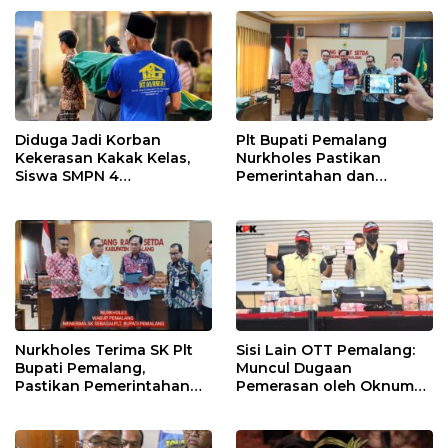
HUT RI ke-81
Desa
Diduga Jadi Korban
Plt Bupati Pemalang
Kekerasan Kakak Kelas,
Nurkholes Pastikan
Siswa SMPN 4
Pemerintahan dan
Randudongkal Meninggal
Pelayanan Publik Tetap
Dunia
Berjalan
Nurkholes Terima SK Plt
Sisi Lain OTT Pemalang:
Bupati Pemalang,
Muncul Dugaan
Pastikan Pemerintahan
Pemerasan oleh Oknum
Tetap Berjalan
Pegawai KPK