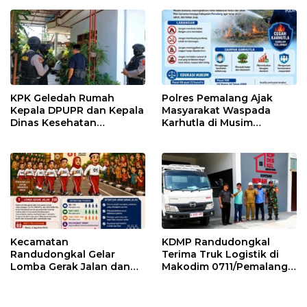
KPK Geledah Rumah
Polres Pemalang Ajak
Kepala DPUPR dan Kepala
Masyarakat Waspada
Dinas Kesehatan
Karhutla di Musim
Pemalang
Kemarau
Kecamatan
KDMP Randudongkal
Randudongkal Gelar
Terima Truk Logistik di
Lomba Gerak Jalan dan
Makodim 0711/Pemalang
Gobak Sodor Meriahkan
untuk Perkuat Distribusi
HUT RI ke-81
Desa