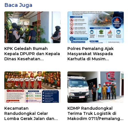
Baca Juga
KPK Geledah Rumah
Polres Pemalang Ajak
Kepala DPUPR dan Kepala
Masyarakat Waspada
Dinas Kesehatan
Karhutla di Musim
Pemalang
Kemarau
Kecamatan
KDMP Randudongkal
Randudongkal Gelar
Terima Truk Logistik di
Lomba Gerak Jalan dan
Makodim 0711/Pemalang
Gobak Sodor Meriahkan
untuk Perkuat Distribusi