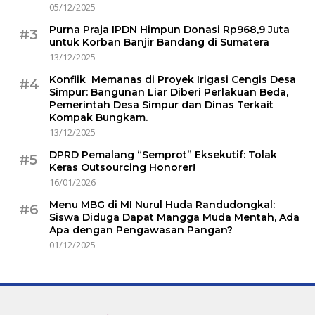
05/12/2025
Purna Praja IPDN Himpun Donasi Rp968,9 Juta
#3
untuk Korban Banjir Bandang di Sumatera
13/12/2025
Konflik Memanas di Proyek Irigasi Cengis Desa
#4
Simpur: Bangunan Liar Diberi Perlakuan Beda,
Pemerintah Desa Simpur dan Dinas Terkait
Kompak Bungkam.
13/12/2025
DPRD Pemalang “Semprot” Eksekutif: Tolak
#5
Keras Outsourcing Honorer!
16/01/2026
Menu MBG di MI Nurul Huda Randudongkal:
#6
Siswa Diduga Dapat Mangga Muda Mentah, Ada
Apa dengan Pengawasan Pangan?
01/12/2025