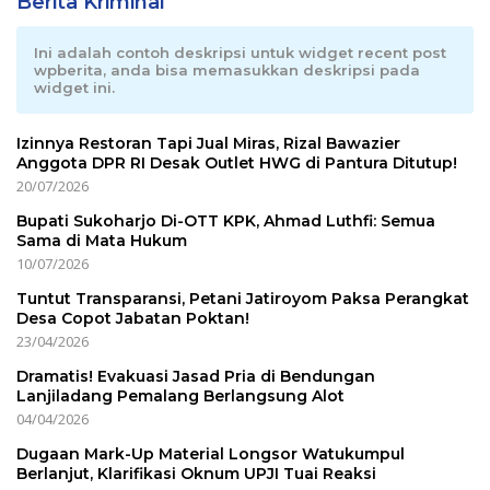
Berita Kriminal
Ini adalah contoh deskripsi untuk widget recent post
wpberita, anda bisa memasukkan deskripsi pada
widget ini.
Izinnya Restoran Tapi Jual Miras, Rizal Bawazier
Anggota DPR RI Desak Outlet HWG di Pantura Ditutup!
20/07/2026
Bupati Sukoharjo Di-OTT KPK, Ahmad Luthfi: Semua
Sama di Mata Hukum
10/07/2026
Tuntut Transparansi, Petani Jatiroyom Paksa Perangkat
Desa Copot Jabatan Poktan!
23/04/2026
Dramatis! Evakuasi Jasad Pria di Bendungan
Lanjiladang Pemalang Berlangsung Alot
04/04/2026
Dugaan Mark-Up Material Longsor Watukumpul
Berlanjut, Klarifikasi Oknum UPJI Tuai Reaksi