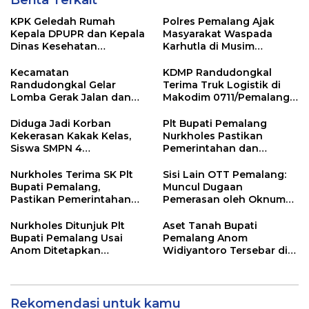
Berita Terkait
KPK Geledah Rumah
Polres Pemalang Ajak
Kepala DPUPR dan Kepala
Masyarakat Waspada
Dinas Kesehatan
Karhutla di Musim
Pemalang
Kemarau
Kecamatan
KDMP Randudongkal
Randudongkal Gelar
Terima Truk Logistik di
Lomba Gerak Jalan dan
Makodim 0711/Pemalang
Gobak Sodor Meriahkan
untuk Perkuat Distribusi
HUT RI ke-81
Desa
Diduga Jadi Korban
Plt Bupati Pemalang
Kekerasan Kakak Kelas,
Nurkholes Pastikan
Siswa SMPN 4
Pemerintahan dan
Randudongkal Meninggal
Pelayanan Publik Tetap
Dunia
Berjalan
Nurkholes Terima SK Plt
Sisi Lain OTT Pemalang:
Bupati Pemalang,
Muncul Dugaan
Pastikan Pemerintahan
Pemerasan oleh Oknum
Tetap Berjalan
Pegawai KPK
Nurkholes Ditunjuk Plt
Aset Tanah Bupati
Bupati Pemalang Usai
Pemalang Anom
Anom Ditetapkan
Widiyantoro Tersebar di
Tersangka KPK
Jawa dan Bali, Jadi
Sorotan Usai OTT KPK
Rekomendasi untuk kamu