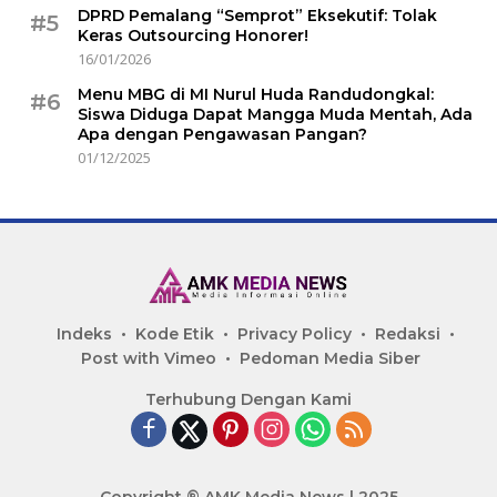
DPRD Pemalang “Semprot” Eksekutif: Tolak
#5
Keras Outsourcing Honorer!
16/01/2026
Menu MBG di MI Nurul Huda Randudongkal:
#6
Siswa Diduga Dapat Mangga Muda Mentah, Ada
Apa dengan Pengawasan Pangan?
01/12/2025
Indeks
Kode Etik
Privacy Policy
Redaksi
Post with Vimeo
Pedoman Media Siber
Terhubung Dengan Kami
Copyright ® AMK Media News | 2025