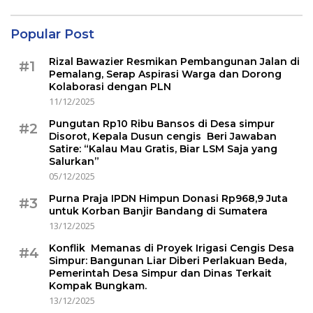
Popular Post
Rizal Bawazier Resmikan Pembangunan Jalan di
#1
Pemalang, Serap Aspirasi Warga dan Dorong
Kolaborasi dengan PLN
11/12/2025
Pungutan Rp10 Ribu Bansos di Desa simpur
#2
Disorot, Kepala Dusun cengis Beri Jawaban
Satire: “Kalau Mau Gratis, Biar LSM Saja yang
Salurkan”
05/12/2025
Purna Praja IPDN Himpun Donasi Rp968,9 Juta
#3
untuk Korban Banjir Bandang di Sumatera
13/12/2025
Konflik Memanas di Proyek Irigasi Cengis Desa
#4
Simpur: Bangunan Liar Diberi Perlakuan Beda,
Pemerintah Desa Simpur dan Dinas Terkait
Kompak Bungkam.
13/12/2025