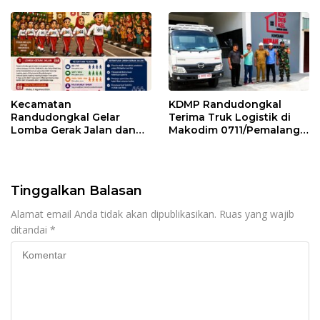
Kecamatan
KDMP Randudongkal
Randudongkal Gelar
Terima Truk Logistik di
Lomba Gerak Jalan dan
Makodim 0711/Pemalang
Gobak Sodor Meriahkan
untuk Perkuat Distribusi
HUT RI ke-81
Desa
Tinggalkan Balasan
Alamat email Anda tidak akan dipublikasikan.
Ruas yang wajib
ditandai
*