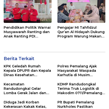
Pendidikan Politik Warnai
Pengajar MI Tahfidzul
Musyawarah Ranting dan
Qur’an Al Hidayah Dukung
Anak Ranting PDI
Program Warung Makan
Perjuangan Serentak se-
Gratis AMK
Kecamatan Belik
Berita Terkait
KPK Geledah Rumah
Polres Pemalang Ajak
Kepala DPUPR dan Kepala
Masyarakat Waspada
Dinas Kesehatan
Karhutla di Musim
Pemalang
Kemarau
Kecamatan
KDMP Randudongkal
Randudongkal Gelar
Terima Truk Logistik di
Lomba Gerak Jalan dan
Makodim 0711/Pemalang
Gobak Sodor Meriahkan
untuk Perkuat Distribusi
HUT RI ke-81
Desa
Diduga Jadi Korban
Plt Bupati Pemalang
Kekerasan Kakak Kelas,
Nurkholes Pastikan