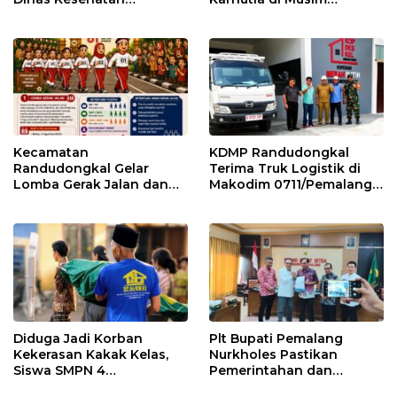
Pemalang
Kemarau
Kecamatan
KDMP Randudongkal
Randudongkal Gelar
Terima Truk Logistik di
Lomba Gerak Jalan dan
Makodim 0711/Pemalang
Gobak Sodor Meriahkan
untuk Perkuat Distribusi
HUT RI ke-81
Desa
Diduga Jadi Korban
Plt Bupati Pemalang
Kekerasan Kakak Kelas,
Nurkholes Pastikan
Siswa SMPN 4
Pemerintahan dan
Randudongkal Meninggal
Pelayanan Publik Tetap