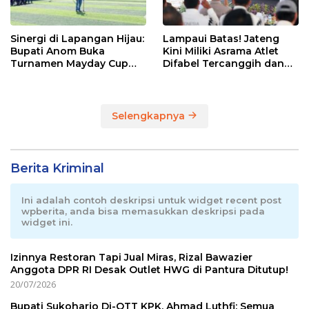
Sinergi di Lapangan Hijau:
Lampaui Batas! Jateng
Bupati Anom Buka
Kini Miliki Asrama Atlet
Turnamen Mayday Cup
Difabel Tercanggih dan
2026
Terpadu di RI
Selengkapnya
Berita Kriminal
Ini adalah contoh deskripsi untuk widget recent post
wpberita, anda bisa memasukkan deskripsi pada
widget ini.
Izinnya Restoran Tapi Jual Miras, Rizal Bawazier
Anggota DPR RI Desak Outlet HWG di Pantura Ditutup!
20/07/2026
Bupati Sukoharjo Di-OTT KPK, Ahmad Luthfi: Semua