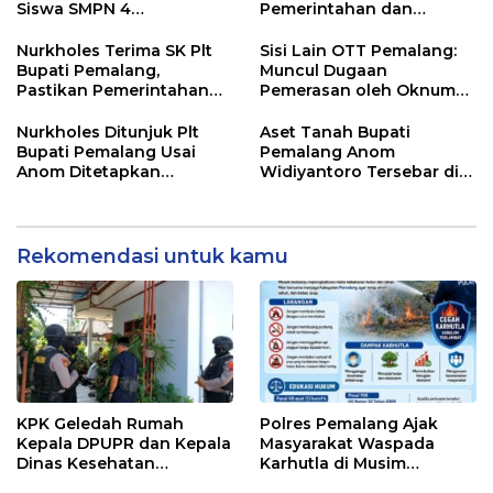
Siswa SMPN 4
Pemerintahan dan
Randudongkal Meninggal
Pelayanan Publik Tetap
Dunia
Berjalan
Nurkholes Terima SK Plt
Sisi Lain OTT Pemalang:
Bupati Pemalang,
Muncul Dugaan
Pastikan Pemerintahan
Pemerasan oleh Oknum
Tetap Berjalan
Pegawai KPK
Nurkholes Ditunjuk Plt
Aset Tanah Bupati
Bupati Pemalang Usai
Pemalang Anom
Anom Ditetapkan
Widiyantoro Tersebar di
Tersangka KPK
Jawa dan Bali, Jadi
Sorotan Usai OTT KPK
Rekomendasi untuk kamu
KPK Geledah Rumah
Polres Pemalang Ajak
Kepala DPUPR dan Kepala
Masyarakat Waspada
Dinas Kesehatan
Karhutla di Musim
Pemalang
Kemarau