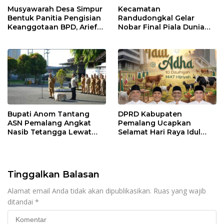
Musyawarah Desa Simpur
Kecamatan
Bentuk Panitia Pengisian
Randudongkal Gelar
Keanggotaan BPD, Arief
Nobar Final Piala Dunia
Maulana Dipercaya
2026, Warga Diajak
Sebagai Ketua
Ramaikan Acara
Bupati Anom Tantang
DPRD Kabupaten
ASN Pemalang Angkat
Pemalang Ucapkan
Nasib Tetangga Lewat
Selamat Hari Raya Idul
“ASN Pedot”
Adha 1447 Hijriah
Tinggalkan Balasan
Alamat email Anda tidak akan dipublikasikan.
Ruas yang wajib
ditandai
*