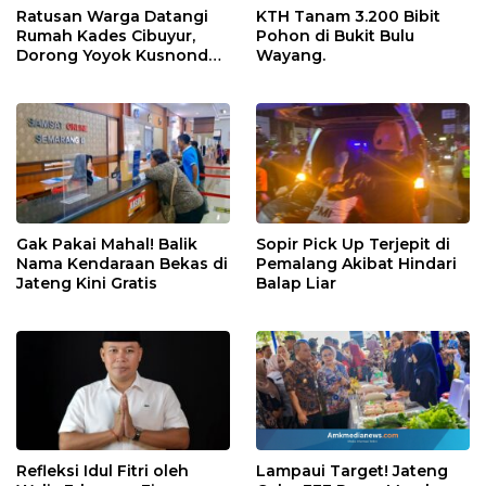
Ratusan Warga Datangi
KTH Tanam 3.200 Bibit
Rumah Kades Cibuyur,
Pohon di Bukit Bulu
Dorong Yoyok Kusnondo
Wayang.
Maju Kembali
Gak Pakai Mahal! Balik
Sopir Pick Up Terjepit di
Nama Kendaraan Bekas di
Pemalang Akibat Hindari
Jateng Kini Gratis
Balap Liar
Refleksi Idul Fitri oleh
Lampaui Target! Jateng