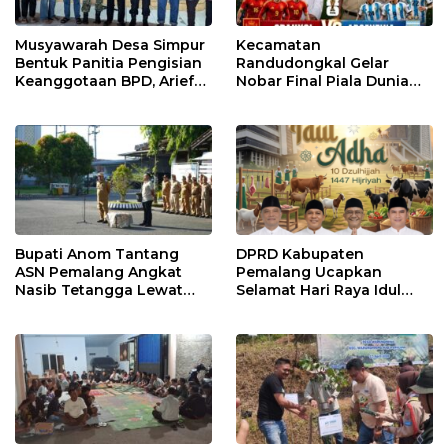
Musyawarah Desa Simpur
Kecamatan
Bentuk Panitia Pengisian
Randudongkal Gelar
Keanggotaan BPD, Arief
Nobar Final Piala Dunia
Maulana Dipercaya
2026, Warga Diajak
Sebagai Ketua
Ramaikan Acara
Bupati Anom Tantang
DPRD Kabupaten
ASN Pemalang Angkat
Pemalang Ucapkan
Nasib Tetangga Lewat
Selamat Hari Raya Idul
“ASN Pedot”
Adha 1447 Hijriah