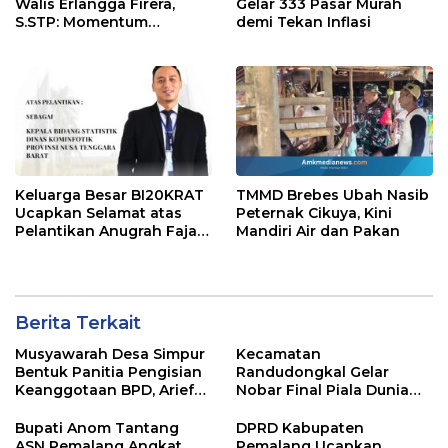
Walis Erlangga Firera,
Gelar 333 Pasar Murah
S.STP: Momentum
demi Tekan Inflasi
Memperkuat Kepedulian
Sosial
Keluarga Besar BI20KRAT
TMMD Brebes Ubah Nasib
Ucapkan Selamat atas
Peternak Cikuya, Kini
Pelantikan Anugrah Fajar
Mandiri Air dan Pakan
Fahrurazie sebagai Kepala
Bidang Statistik
Diskominfotik NTB
Berita Terkait
Musyawarah Desa Simpur
Kecamatan
Bentuk Panitia Pengisian
Randudongkal Gelar
Keanggotaan BPD, Arief
Nobar Final Piala Dunia
Maulana Dipercaya
2026, Warga Diajak
Sebagai Ketua
Ramaikan Acara
Bupati Anom Tantang
DPRD Kabupaten
ASN Pemalang Angkat
Pemalang Ucapkan