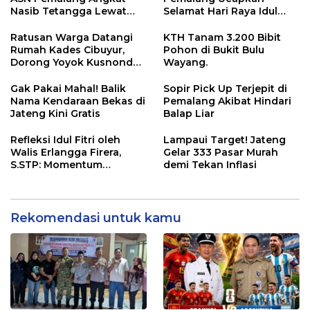
Nasib Tetangga Lewat
Selamat Hari Raya Idul
“ASN Pedot”
Adha 1447 Hijriah
Ratusan Warga Datangi
KTH Tanam 3.200 Bibit
Rumah Kades Cibuyur,
Pohon di Bukit Bulu
Dorong Yoyok Kusnondo
Wayang.
Maju Kembali
Gak Pakai Mahal! Balik
Sopir Pick Up Terjepit di
Nama Kendaraan Bekas di
Pemalang Akibat Hindari
Jateng Kini Gratis
Balap Liar
Refleksi Idul Fitri oleh
Lampaui Target! Jateng
Walis Erlangga Firera,
Gelar 333 Pasar Murah
S.STP: Momentum
demi Tekan Inflasi
Memperkuat Kepedulian
Sosial
Rekomendasi untuk kamu