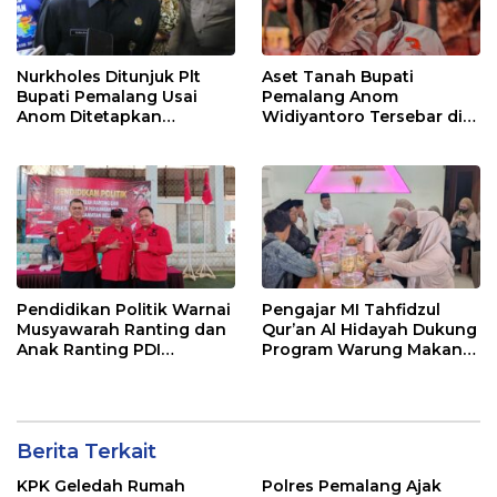
Nurkholes Ditunjuk Plt
Aset Tanah Bupati
Bupati Pemalang Usai
Pemalang Anom
Anom Ditetapkan
Widiyantoro Tersebar di
Tersangka KPK
Jawa dan Bali, Jadi
Sorotan Usai OTT KPK
Pendidikan Politik Warnai
Pengajar MI Tahfidzul
Musyawarah Ranting dan
Qur’an Al Hidayah Dukung
Anak Ranting PDI
Program Warung Makan
Perjuangan Serentak se-
Gratis AMK
Kecamatan Belik
Berita Terkait
KPK Geledah Rumah
Polres Pemalang Ajak