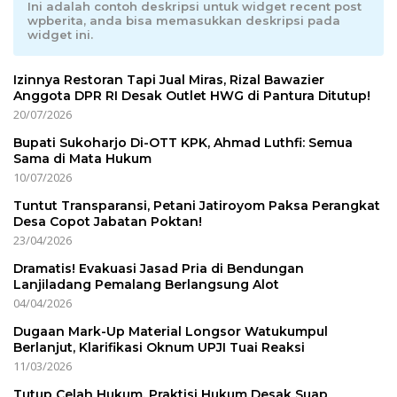
Ini adalah contoh deskripsi untuk widget recent post
wpberita, anda bisa memasukkan deskripsi pada
widget ini.
Izinnya Restoran Tapi Jual Miras, Rizal Bawazier
Anggota DPR RI Desak Outlet HWG di Pantura Ditutup!
20/07/2026
Bupati Sukoharjo Di-OTT KPK, Ahmad Luthfi: Semua
Sama di Mata Hukum
10/07/2026
Tuntut Transparansi, Petani Jatiroyom Paksa Perangkat
Desa Copot Jabatan Poktan!
23/04/2026
Dramatis! Evakuasi Jasad Pria di Bendungan
Lanjiladang Pemalang Berlangsung Alot
04/04/2026
Dugaan Mark-Up Material Longsor Watukumpul
Berlanjut, Klarifikasi Oknum UPJI Tuai Reaksi
11/03/2026
Tutup Celah Hukum, Praktisi Hukum Desak Suap