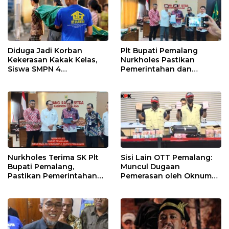
Diduga Jadi Korban
Plt Bupati Pemalang
Kekerasan Kakak Kelas,
Nurkholes Pastikan
Siswa SMPN 4
Pemerintahan dan
Randudongkal Meninggal
Pelayanan Publik Tetap
Dunia
Berjalan
Nurkholes Terima SK Plt
Sisi Lain OTT Pemalang:
Bupati Pemalang,
Muncul Dugaan
Pastikan Pemerintahan
Pemerasan oleh Oknum
Tetap Berjalan
Pegawai KPK