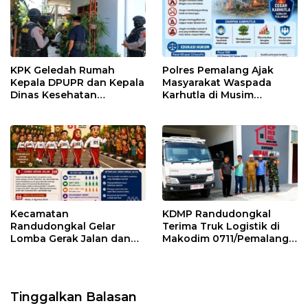
KPK Geledah Rumah
Polres Pemalang Ajak
Kepala DPUPR dan Kepala
Masyarakat Waspada
Dinas Kesehatan
Karhutla di Musim
Pemalang
Kemarau
Kecamatan
KDMP Randudongkal
Randudongkal Gelar
Terima Truk Logistik di
Lomba Gerak Jalan dan
Makodim 0711/Pemalang
Gobak Sodor Meriahkan
untuk Perkuat Distribusi
HUT RI ke-81
Desa
Tinggalkan Balasan