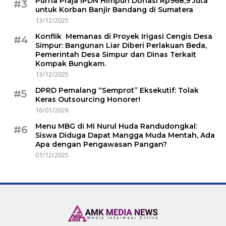
Purna Praja IPDN Himpun Donasi Rp968,9 Juta
#3
untuk Korban Banjir Bandang di Sumatera
13/12/2025
Konflik Memanas di Proyek Irigasi Cengis Desa
#4
Simpur: Bangunan Liar Diberi Perlakuan Beda,
Pemerintah Desa Simpur dan Dinas Terkait
Kompak Bungkam.
13/12/2025
DPRD Pemalang “Semprot” Eksekutif: Tolak
#5
Keras Outsourcing Honorer!
16/01/2026
Menu MBG di MI Nurul Huda Randudongkal:
#6
Siswa Diduga Dapat Mangga Muda Mentah, Ada
Apa dengan Pengawasan Pangan?
01/12/2025