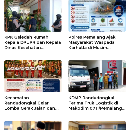
KPK Geledah Rumah
Polres Pemalang Ajak
Kepala DPUPR dan Kepala
Masyarakat Waspada
Dinas Kesehatan
Karhutla di Musim
Pemalang
Kemarau
Kecamatan
KDMP Randudongkal
Randudongkal Gelar
Terima Truk Logistik di
Lomba Gerak Jalan dan
Makodim 0711/Pemalang
Gobak Sodor Meriahkan
untuk Perkuat Distribusi
HUT RI ke-81
Desa