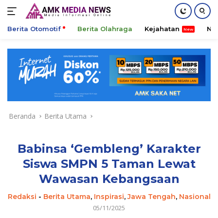
Berita Otomotif
Berita Olahraga
Kejahatan
Ni
Langsung
ke
konten
Beranda
Berita Utama
Babinsa ‘Gembleng’ Karakter
Siswa SMPN 5 Taman Lewat
Wawasan Kebangsaan
Redaksi
-
Berita Utama
,
Inspirasi
,
Jawa Tengah
,
Nasional
05/11/2025