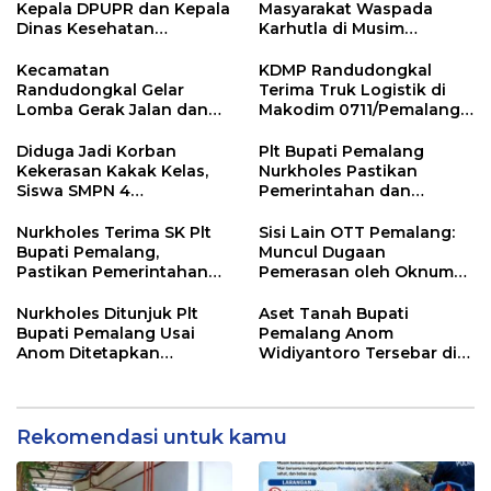
Kepala DPUPR dan Kepala
Masyarakat Waspada
Dinas Kesehatan
Karhutla di Musim
Pemalang
Kemarau
Kecamatan
KDMP Randudongkal
Randudongkal Gelar
Terima Truk Logistik di
Lomba Gerak Jalan dan
Makodim 0711/Pemalang
Gobak Sodor Meriahkan
untuk Perkuat Distribusi
HUT RI ke-81
Desa
Diduga Jadi Korban
Plt Bupati Pemalang
Kekerasan Kakak Kelas,
Nurkholes Pastikan
Siswa SMPN 4
Pemerintahan dan
Randudongkal Meninggal
Pelayanan Publik Tetap
Dunia
Berjalan
Nurkholes Terima SK Plt
Sisi Lain OTT Pemalang:
Bupati Pemalang,
Muncul Dugaan
Pastikan Pemerintahan
Pemerasan oleh Oknum
Tetap Berjalan
Pegawai KPK
Nurkholes Ditunjuk Plt
Aset Tanah Bupati
Bupati Pemalang Usai
Pemalang Anom
Anom Ditetapkan
Widiyantoro Tersebar di
Tersangka KPK
Jawa dan Bali, Jadi
Sorotan Usai OTT KPK
Rekomendasi untuk kamu