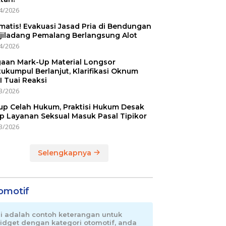
4/2026
matis! Evakuasi Jasad Pria di Bendungan
jiladang Pemalang Berlangsung Alot
4/2026
aan Mark-Up Material Longsor
ukumpul Berlanjut, Klarifikasi Oknum
I Tuai Reaksi
3/2026
up Celah Hukum, Praktisi Hukum Desak
p Layanan Seksual Masuk Pasal Tipikor
3/2026
Selengkapnya
omotif
ni adalah contoh keterangan untuk
idget dengan kategori otomotif, anda