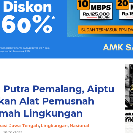
i Putra Pemalang, Aiptu
kan Alat Pemusnah
mah Lingkungan
rasi
,
Jawa Tengah
,
Lingkungan
,
Nasional
19/01/2025