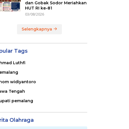
dan Gobak Sodor Meriahkan
HUT RI ke-81
03/08/2026
Selengkapnya
pular Tags
hmad Luthfi
emalang
nom widiyantoro
awa Tengah
upati pemalang
rita Olahraga