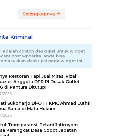
Terpadu di RI
Selengkapnya
ita Kriminal
ni adalah contoh deskripsi untuk widget
ecent post wpberita, anda bisa
emasukkan deskripsi pada widget ini.
nnya Restoran Tapi Jual Miras, Rizal
azier Anggota DPR RI Desak Outlet
 di Pantura Ditutup!
7/2026
ati Sukoharjo Di-OTT KPK, Ahmad Luthfi:
ua Sama di Mata Hukum
7/2026
tut Transparansi, Petani Jatiroyom
sa Perangkat Desa Copot Jabatan
tan!