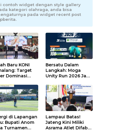
ni contoh widget dengan style gallery
ada kategori olahraga, anda bisa
engaturnya pada widget recent post
pberita.
ah Baru KONI
Bersatu Dalam
alang: Target
Langkah: Moga
er Dominasi
Unity Run 2026 Jadi
eng!
Magnet Baru
Olahraga Pemalang
ergi di Lapangan
Lampaui Batas!
au: Bupati Anom
Jateng Kini Miliki
a Turnamen
Asrama Atlet Difabel
day Cup 2026
Tercanggih dan