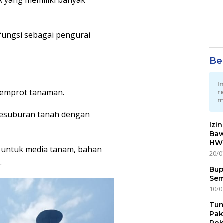
 yang memiliki banyak
fungsi sebagai pengurai
Ber
I
 semprot tanaman.
r
m
esuburan tanah dengan
Izi
Baw
HWG
 untuk media tanam, bahan
20/0
.
Bup
Sem
10/0
Tun
Pak
Pok