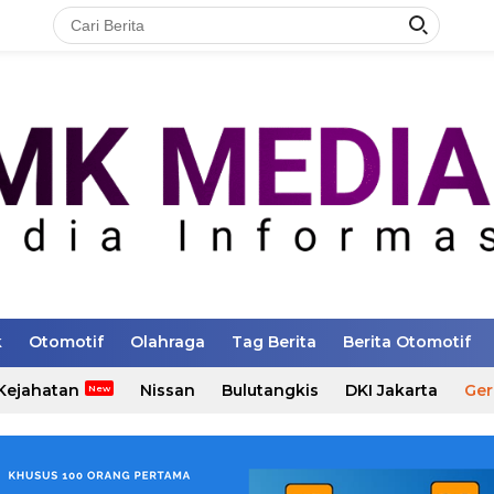
k
Otomotif
Olahraga
Tag Berita
Berita Otomotif
Kejahatan
Nissan
Bulutangkis
DKI Jakarta
Ger