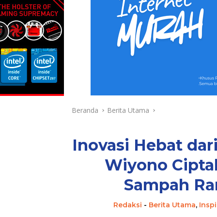
Beranda
Berita Utama
Inovasi Hebat dar
Wiyono Cipta
Sampah Ra
Redaksi
-
Berita Utama
,
Inspi