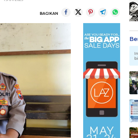
BAGIKAN
Be
I
b