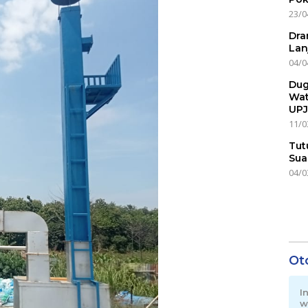
23/0
Dra
Lan
04/0
Dug
Wat
UPJ
11/0
Tut
Sua
04/0
Ot
I
w