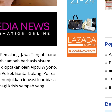
Po
Pemalang, Jawa Tengah patut
A
ah sampah berbasis sistem
P
 diciptakan oleh Aiptu Wiyono,
a
i Polsek Bantarbolang, Polres
J
enunjukkan inovasi luar biasa,
bagi krisis sampah yang
B
Be