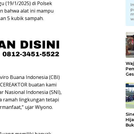
 (19/1/2025) di Polsek
I
p
n bahwa alat ini mampu
m
an 5 kubik sampah.
w
Waj
Pem
Ges
mviro Buana Indonesia (CBI)
Jat
NCEREAKTOR buatan kami
 Nasional Indonesia (SNI),
ya ramah lingkungan tetapi
rmanfaat,” ujar Wiyono.
Sin
Hij
Buk
May