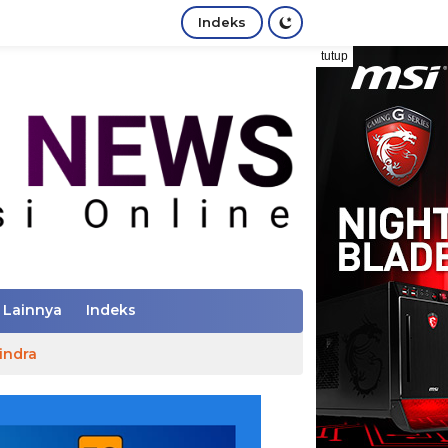
Indeks
tutup
Lainnya
Indeks
indra